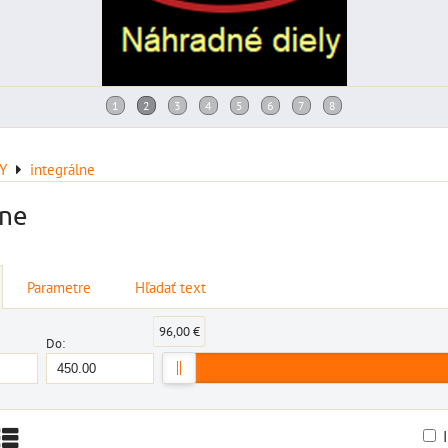
Y
integrálne
lne
Parametre
Hľadať text
96,00 €
Do: