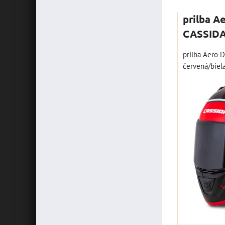
prilba A
CASSIDA
prilba Aero 
červená/biela