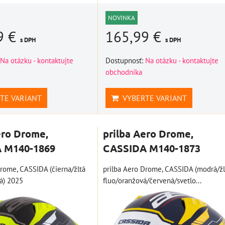
NOVINKA
9 €
165,99 €
s DPH
s DPH
 s
Na otázku - kontaktujte
Dostupnosť:
Na otázku - kontaktujte
štartovací box +
obchodníka
špeciálny set
power banka,
ower
náradia pre BMW
bootovací prúd 400
TE VARIANT
VYBERTE VARIANT
ací
10002768
A, NOCO GB20
OCO
BAT997
Novšie motocykle BMW
PRO
majú vôbec málo nástrojov 
ero Drome,
prilba Aero Drome,
štartovací box + power
SA)
základnej výbave a...
banka, bootovací prúd 400
 M140-1869
CASSIDA M140-1873
A, NOCO GB20
30,74 €
s DPH
Drome, CASSIDA (čierna/žltá
prilba Aero Drome, CASSIDA (modrá/žl
álnym
109,01 €
s DPH
DO KOŠÍKA
vá) 2025
fluo/oranžová/červená/svetlo...
ks
anka,
DO KOŠÍKA
ks