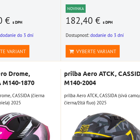
NOVINKA
0 €
182,40 €
s DPH
s DPH
dodanie do 3 dní
Dostupnosť:
dodanie do 3 dní
TE VARIANT
VYBERTE VARIANT
ero Drome,
prilba Aero ATCK, CASSI
 M140-1870
M140-2004
Drome, CASSIDA (čierna
prilba Aero ATCK, CASSIDA (sivá camo
biela) 2025
čierna/žltá fluo) 2025