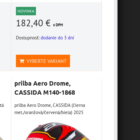
NOVINKA
182,40 €
s DPH
sada náradia Biker
Dostupnosť:
dodanie do 3 dní
Toll kit, OXFORD
M002-139
sada náradia Biker Toll kit,
VYBERTE VARIANT
závesná plechová
OXFORD
tabuľa "Bikers
18,40 €
Welcome" 10014687
s DPH
v
prilba Aero Drome,
DO KOŠÍKA
závesná plechová tabuľa
ks
CASSIDA M140-1868
"Bikers Welcome" 20 x 10
cm
tá
prilba Aero Drome, CASSIDA (čierna
met./oranžová/červená/biela) 2025
7,16 €
s DPH
DO KOŠÍKA
ks