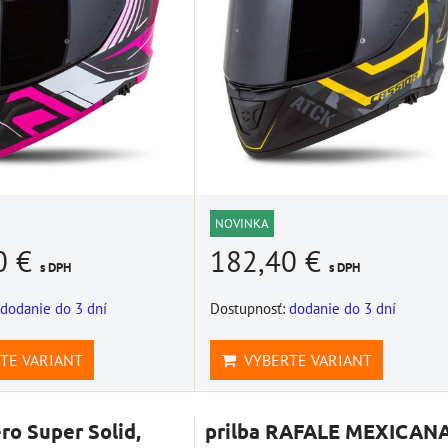
NOVINKA
0 €
182,40 €
s DPH
s DPH
dodanie do 3 dní
Dostupnosť:
dodanie do 3 dní
TE VARIANT
VYBERTE VARIANT
ero Super Solid,
prilba RAFALE MEXICANA