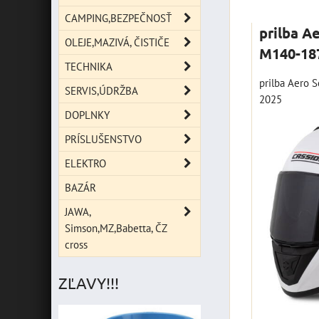
Mriežka
Zoz
CAMPING,BEZPEČNOSŤ
prilba A
OLEJE,MAZIVÁ, ČISTIČE
M140-18
TECHNIKA
prilba Aero S
SERVIS,ÚDRŽBA
2025
DOPLNKY
PRÍSLUŠENSTVO
ELEKTRO
BAZÁR
JAWA,
Simson,MZ,Babetta, ČZ
cross
ZĽAVY!!!