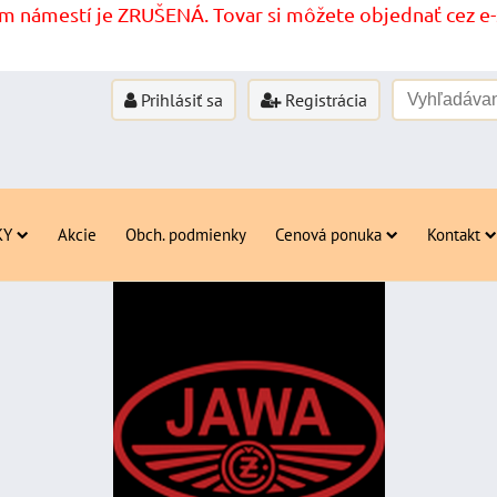
 námestí je ZRUŠENÁ. Tovar si môžete objednať cez e-s
Prihlásiť sa
Registrácia
KY
Akcie
Obch. podmienky
Cenová ponuka
Kontakt