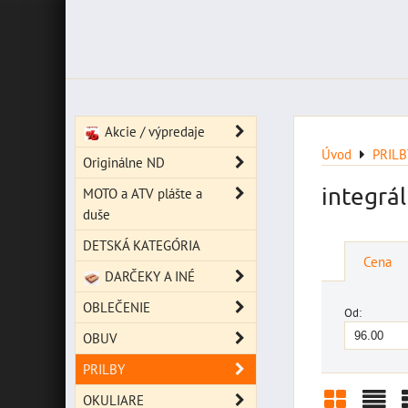
Akcie / výpredaje
Úvod
PRILB
Originálne ND
integrá
MOTO a ATV plášte a
duše
DETSKÁ KATEGÓRIA
Cena
DARČEKY A INÉ
OBLEČENIE
Od:
OBUV
PRILBY
OKULIARE