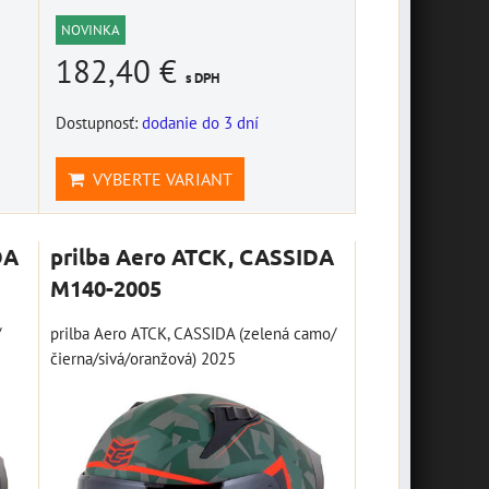
NOVINKA
182,40 €
s DPH
Dostupnosť:
dodanie do 3 dní
VYBERTE VARIANT
DA
prilba Aero ATCK, CASSIDA
M140-2005
/
prilba Aero ATCK, CASSIDA (zelená camo/
čierna/sivá/oranžová) 2025