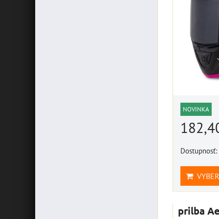
NOVINKA
182,4
Dostupnosť:
VYBER
prilba A