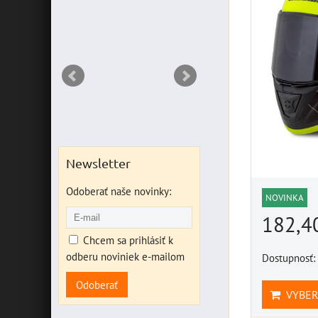
DO KOŠ
ks
Newsletter
Odoberať naše novinky:
NOVINKA
182,4
Chcem sa prihlásiť k
odberu noviniek e-mailom
Dostupnosť:
Odoberať
VYBER