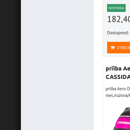
NOVINKA
182,4
Dostupnosť:
VYBER
prilba A
CASSIDA
prilba Aero 
met./ružová/