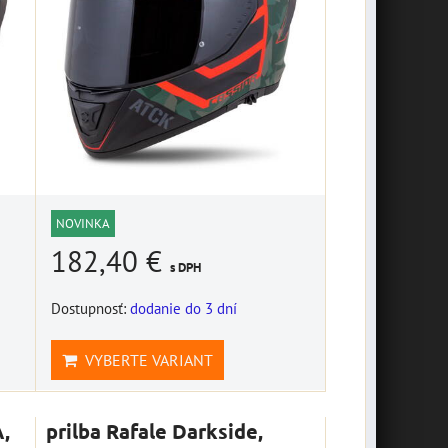
NOVINKA
182,40 €
s DPH
Dostupnosť:
dodanie do 3 dní
VYBERTE VARIANT
,
prilba Rafale Darkside,