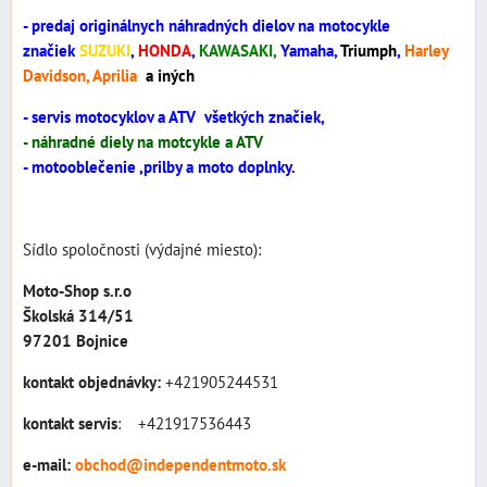
- predaj originálnych náhradných dielov na motocykle
značiek
SUZUKI
,
HONDA
,
KAWASAKI,
Yamaha,
Triumph
,
Harley
Davidson, Aprilia
a iných
- servis motocyklov a ATV všetkých značiek,
- náhradné diely na motcykle a ATV
- motooblečenie ,prilby a moto doplnky.
Sídlo spoločnosti (výdajné miesto):
Moto-Shop s.r.o
Školská 314/51
97201 Bojnice‎
kontakt objednávky:
+421905244531
kontakt
servis
: +421917536443
e-mail:
obchod@independentmoto.sk