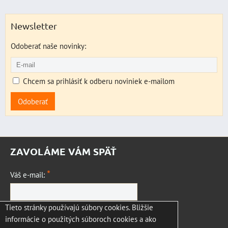
Newsletter
Odoberať naše novinky:
Chcem sa prihlásiť k odberu noviniek e-mailom
Odoberať
ZAVOLÁME VÁM SPÄŤ
*
Váš e-mail:
Tieto stránky používajú súbory cookies. Bližšie
*
Vaša otázka:
informácie o použitých súboroch cookies a ako