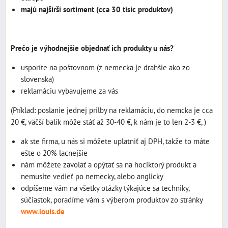
majú najširší sortiment (cca 30 tisíc produktov)
Prečo je výhodnejšie objednať ich produkty u nás?
usporíte na poštovnom (z nemecka je drahšie ako zo
slovenska)
reklamáciu vybavujeme za vás
(Príklad: poslanie jednej prilby na reklamáciu, do nemcka je cca
20 €, väčší balík môže stáť až 30-40 €, k nám je to len 2-3 €, )
ak ste firma, u nás si môžete uplatniť aj DPH, takže to máte
ešte o 20% lacnejšie
nám môžete zavolať a opýtať sa na hociktorý produkt a
nemusíte vedieť po nemecky, alebo anglicky
odpíšeme vám na všetky otázky týkajúce sa techniky,
súčiastok, poradíme vám s výberom produktov zo stránky
www.louis.de