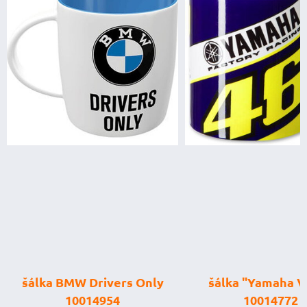
šálka "Yamaha VR46"
štartovací 
10014772
digitálnym volt