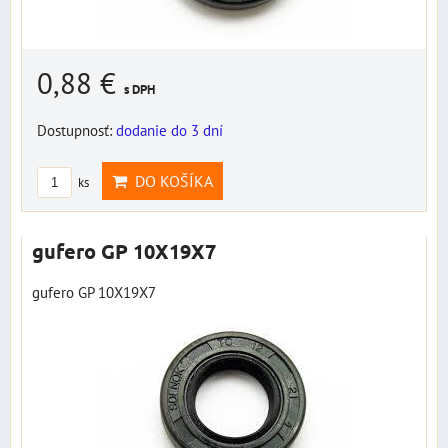
0,88 €
s DPH
Dostupnosť:
dodanie do 3 dní
DO KOŠÍKA
ks
gufero GP 10X19X7
gufero GP 10X19X7