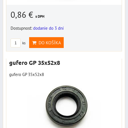
0,86 €
s DPH
Dostupnosť:
dodanie do 3 dní
DO KOŠÍKA
ks
gufero GP 35x52x8
gufero GP 35x52x8