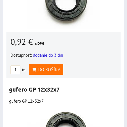
0,92 €
s DPH
Dostupnosť:
dodanie do 3 dní
DO KOŠÍKA
ks
gufero GP 12x32x7
gufero GP 12x32x7