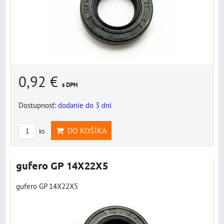
0,92 €
s DPH
Dostupnosť:
dodanie do 3 dní
DO KOŠÍKA
ks
gufero GP 14X22X5
gufero GP 14X22X5