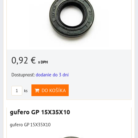
0,92 €
s DPH
Dostupnosť:
dodanie do 3 dní
DO KOŠÍKA
ks
gufero GP 15X35X10
gufero GP 15X35X10