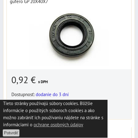
gufero GP 20X40X7
0,92 €
s DPH
Dostupnosť:
dodanie do 3 dní
Tieto stránky používajú súbory cookies. Bližšie
DO KOŠÍKA
informácie o použitých súboroch cookies a ako
ks
možno zabrániť ich používaniu nájdete na stránke s
informáciami o
ochrane osobných údajov
gufero GP 22X40X10
Potvrdiť