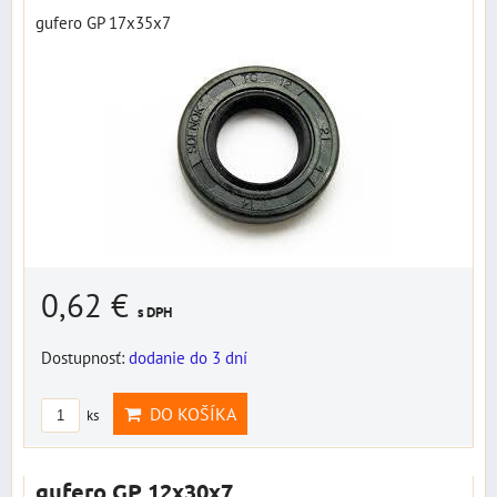
gufero GP 17x35x7
0,62 €
s DPH
Dostupnosť:
dodanie do 3 dní
DO KOŠÍKA
ks
gufero GP 12x30x7