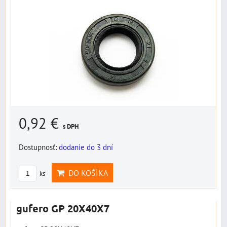
0,92 €
s DPH
Dostupnosť:
dodanie do 3 dní
DO KOŠÍKA
ks
gufero GP 20X40X7