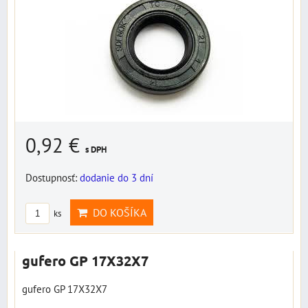
0,92 €
s DPH
Dostupnosť:
dodanie do 3 dní
DO KOŠÍKA
ks
gufero GP 17X32X7
gufero GP 17X32X7