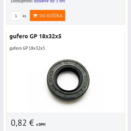
Dostupnosť:
dodanie do 3 dní
DO KOŠÍKA
ks
gufero GP 18x32x5
gufero GP 18x32x5
0,82 €
s DPH