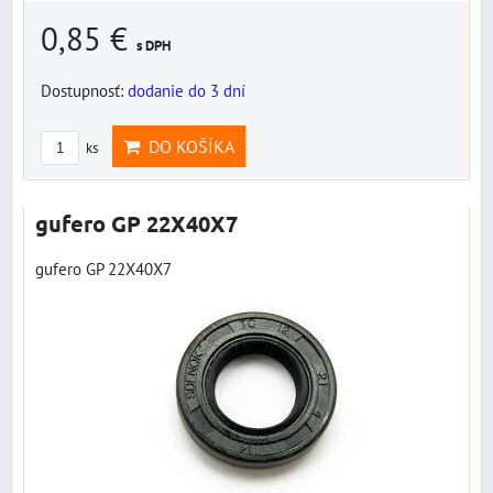
0,85 €
s DPH
Dostupnosť:
dodanie do 3 dní
DO KOŠÍKA
ks
gufero GP 22X40X7
gufero GP 22X40X7