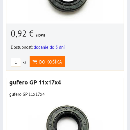
0,92 €
s DPH
Dostupnosť:
dodanie do 3 dní
DO KOŠÍKA
ks
gufero GP 11x17x4
gufero GP 11x17x4