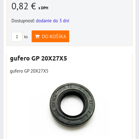
0,82 €
s DPH
Dostupnosť:
dodanie do 3 dní
DO KOŠÍKA
ks
gufero GP 20X27X5
gufero GP 20X27X5