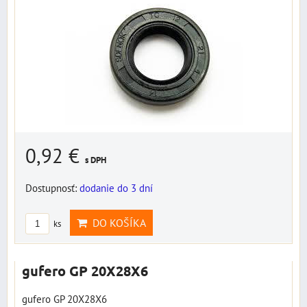
0,92 €
s DPH
Dostupnosť:
dodanie do 3 dní
DO KOŠÍKA
ks
gufero GP 20X28X6
gufero GP 20X28X6