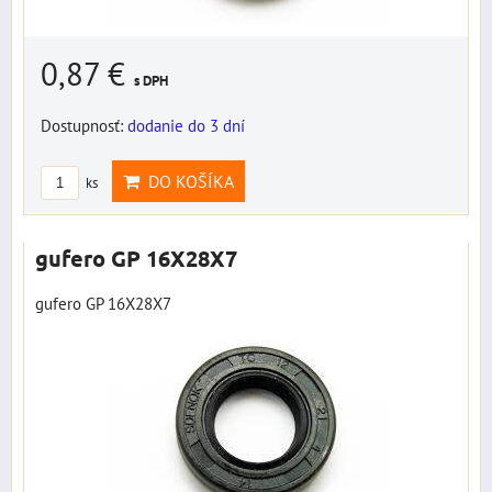
0,87 €
s DPH
Dostupnosť:
dodanie do 3 dní
DO KOŠÍKA
ks
gufero GP 16X28X7
gufero GP 16X28X7