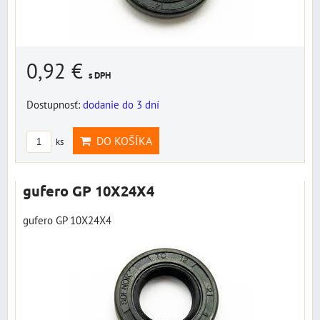
0,92 €
s DPH
Dostupnosť:
dodanie do 3 dní
DO KOŠÍKA
ks
gufero GP 10X24X4
gufero GP 10X24X4