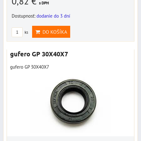
0,82 €
s DPH
Dostupnosť:
dodanie do 3 dní
DO KOŠÍKA
ks
gufero GP 30X40X7
gufero GP 30X40X7