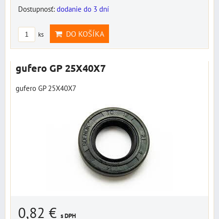
Dostupnosť:
dodanie do 3 dní
DO KOŠÍKA
ks
gufero GP 25X40X7
gufero GP 25X40X7
0,82 €
s DPH