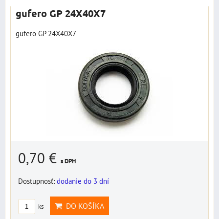
gufero GP 24X40X7
gufero GP 24X40X7
0,70 €
s DPH
Dostupnosť:
dodanie do 3 dní
DO KOŠÍKA
ks