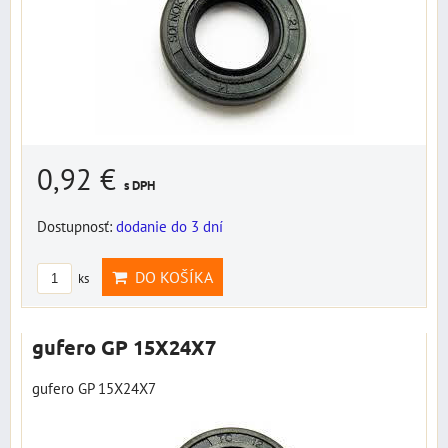
0,92 €
s DPH
Dostupnosť:
dodanie do 3 dní
DO KOŠÍKA
ks
gufero GP 15X24X7
gufero GP 15X24X7