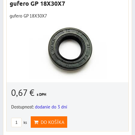
gufero GP 18X30X7
gufero GP 18X30X7
0,67 €
s DPH
Dostupnosť:
dodanie do 3 dní
DO KOŠÍKA
ks