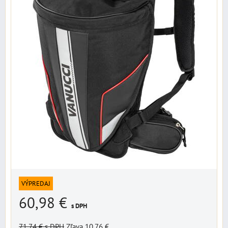
VÝPREDAJ
60,98 €
s DPH
71,74 €
s DPH
Zľava 10,76 €