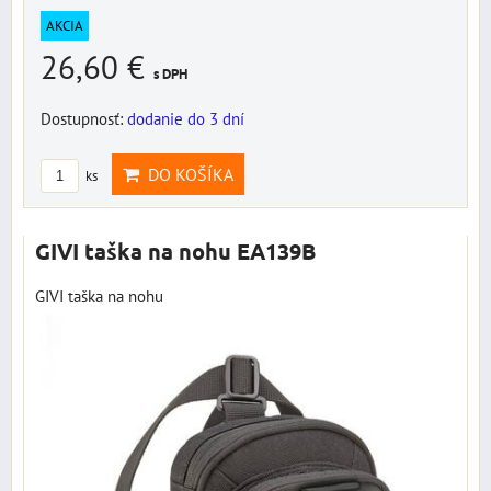
AKCIA
26,60 €
s DPH
Dostupnosť:
dodanie do 3 dní
DO KOŠÍKA
ks
GIVI taška na nohu EA139B
GIVI taška na nohu