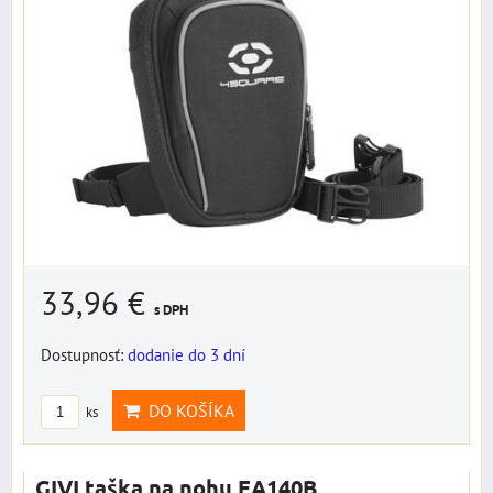
33,96 €
s DPH
Dostupnosť:
dodanie do 3 dní
DO KOŠÍKA
ks
GIVI taška na nohu EA140B