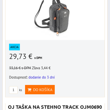
AKCIA
29,73 €
s DPH
33,16 €
s DPH
Zľava 3,44 €
Dostupnosť:
dodanie do 3 dní
DO KOŠÍKA
ks
OJ TAŠKA NA STEHNO TRACK OJM0690