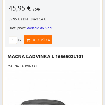
45,95 €
s DPH
59,95 €
s DPH
Zľava 14 €
Dostupnosť:
dodanie do 3 dní
DO KOŠÍKA
ks
MACNA ĽADVINKA L 1656502L101
MACNA ĽADVINKA L