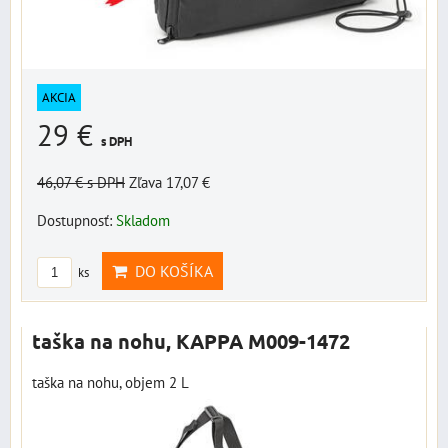
AKCIA
29 €
s DPH
46,07 €
s DPH
Zľava 17,07 €
Dostupnosť:
Skladom
DO KOŠÍKA
ks
taška na nohu, KAPPA M009-1472
taška na nohu, objem 2 L