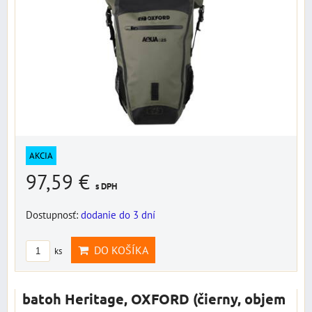
AKCIA
97,59 €
s DPH
Dostupnosť:
dodanie do 3 dní
DO KOŠÍKA
ks
batoh Heritage, OXFORD (čierny, objem