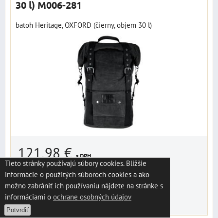
30 l) M006-281
batoh Heritage, OXFORD (čierny, objem 30 l)
121,98 €
s DPH
Tieto stránky používajú súbory cookies. Bližšie
informácie o použitých súboroch cookies a ako
Dostupnosť:
dodanie do 3 dní
možno zabrániť ich používaniu nájdete na stránke s
informáciami o
ochrane osobných údajov
DO KOŠÍKA
ks
Potvrdiť