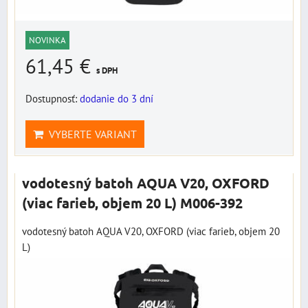
NOVINKA
61,45 €
s DPH
Dostupnosť:
dodanie do 3 dní
VYBERTE VARIANT
vodotesný batoh AQUA V20, OXFORD
(viac farieb, objem 20 L) M006-392
vodotesný batoh AQUA V20, OXFORD (viac farieb, objem 20
L)