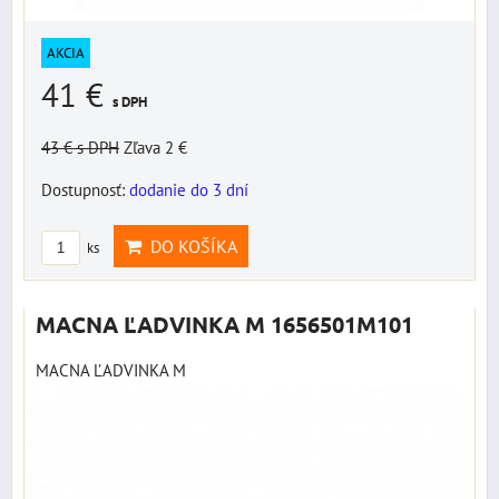
AKCIA
41 €
s DPH
43 €
s DPH
Zľava 2 €
Dostupnosť:
dodanie do 3 dní
DO KOŠÍKA
ks
MACNA ĽADVINKA M 1656501M101
MACNA ĽADVINKA M