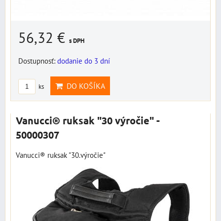
56,32 €
s DPH
Dostupnosť:
dodanie do 3 dní
DO KOŠÍKA
ks
Vanucci® ruksak "30 výročie" -
50000307
Vanucci® ruksak "30.výročie"