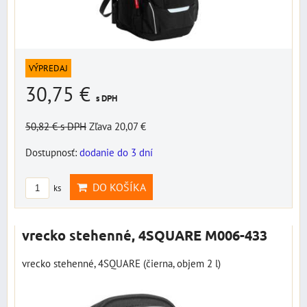
VÝPREDAJ
30,75 €
s DPH
50,82 €
s DPH
Zľava 20,07 €
Dostupnosť:
dodanie do 3 dní
DO KOŠÍKA
ks
vrecko stehenné, 4SQUARE M006-433
vrecko stehenné, 4SQUARE (čierna, objem 2 l)