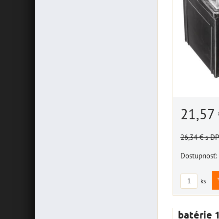
21,57
26,34 €
s D
Dostupnosť:
ks
batérie 