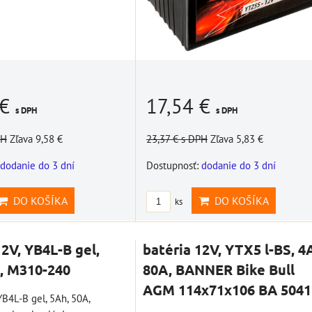
 s
štartovací box +
 €
17,54 €
špeciálny set
power banka,
s DPH
s DPH
ower
náradia pre BMW
bootovací prúd 400
ací
10002768
A, NOCO GB20
PH
Zľava 9,58 €
23,37 €
s DPH
Zľava 5,83 €
OCO
BAT997
dodanie do 3 dní
Dostupnosť:
dodanie do 3 dní
Novšie motocykle BMW
PRO
majú vôbec málo nástrojov 
štartovací box + power
SA)
základnej výbave a...
DO KOŠÍKA
DO KOŠÍKA
banka, bootovací prúd 400
ks
A, NOCO GB20
30,74 €
s DPH
álnym
109,01 €
s DPH
12V, YB4L-B gel,
batéria 12V, YTX5 l-BS, 4
DO KOŠÍKA
ks
anka,
, M310-240
80A, BANNER Bike Bull
DO KOŠÍKA
ks
AGM 114x71x106 BA 5041
YB4L-B gel, 5Ah, 50A,