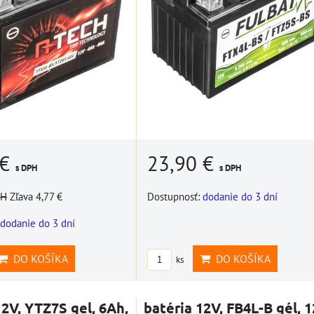
 €
23,90 €
s DPH
s DPH
PH
Zľava 4,77 €
Dostupnosť:
dodanie do 3 dní
dodanie do 3 dní
DO KOŠÍKA
DO KOŠÍKA
ks
12V, YTZ7S gel, 6Ah,
batéria 12V, FB4L-B gél, 1