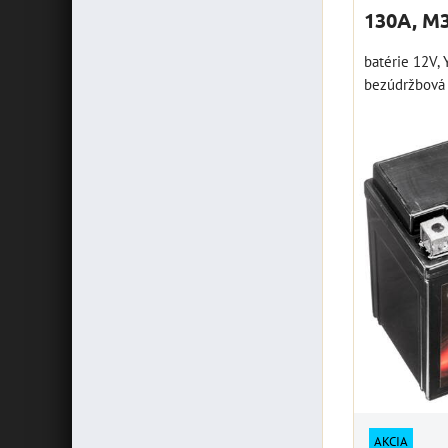
130A, M
batérie 12V, 
bezúdržbová 
AKCIA