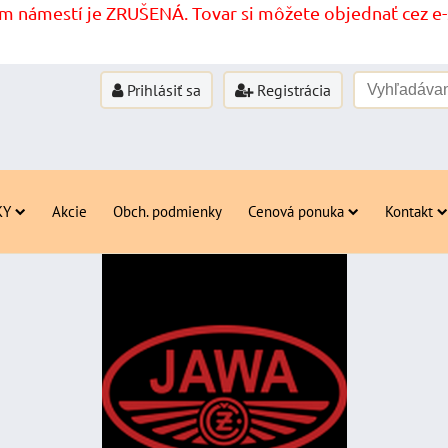
 námestí je ZRUŠENÁ. Tovar si môžete objednať cez e-s
Prihlásiť sa
Registrácia
KY
Akcie
Obch. podmienky
Cenová ponuka
Kontakt