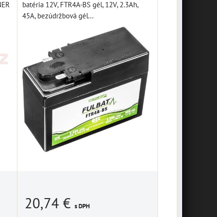
NNER
batéria 12V, FTR4A-BS gél, 12V, 2.3Ah,
45A, bezúdržbová gél...
20,74 €
s DPH