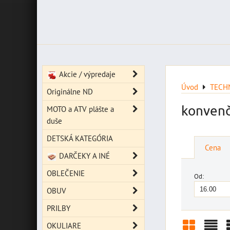
Akcie / výpredaje
Úvod
TECH
Originálne ND
konvenč
MOTO a ATV plášte a
duše
DETSKÁ KATEGÓRIA
Cena
DARČEKY A INÉ
OBLEČENIE
Od:
OBUV
PRILBY
OKULIARE