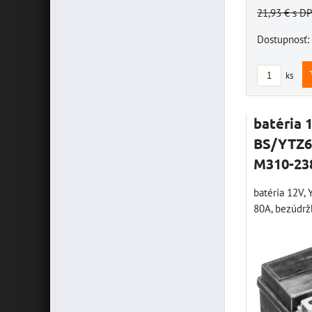
21,93 €
s D
Dostupnosť:
ks
batéria 
BS/YTZ6S
M310-23
batéria 12V,
80A, bezúdržb