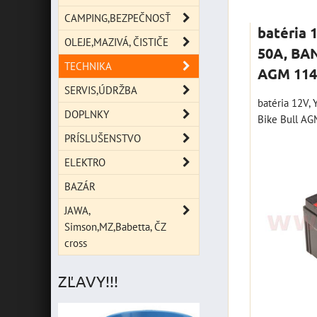
Mriežka
Zoz
CAMPING,BEZPEČNOSŤ
batéria 
OLEJE,MAZIVÁ, ČISTIČE
50A, BAN
TECHNIKA
AGM 114
SERVIS,ÚDRŽBA
batéria 12V,
DOPLNKY
Bike Bull AG
PRÍSLUŠENSTVO
ELEKTRO
BAZÁR
JAWA,
Simson,MZ,Babetta, ČZ
cross
ZĽAVY!!!