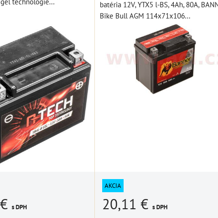
gel technológie...
batéria 12V, YTX5 l-BS, 4Ah, 80A, BA
ÍKA
Bike Bull AGM 114x71x106...
AKCIA
20,11 €
 €
s DPH
s DPH