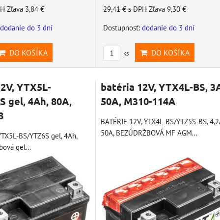
29,41 €
s DPH
Zľava 9,30 €
PH
Zľava 3,84 €
Dostupnosť:
dodanie do 3 dní
dodanie do 3 dní
DO KOŠÍKA
DO KOŠÍKA
ks
12V, YTX5L-
batéria 12V, YTX4L-BS, 3
 gel, 4Ah, 80A,
50A, M310-114A
8
BATÉRIE 12V, YTX4L-BS/YTZ5S-BS, 4,2
50A, BEZÚDRŽBOVÁ MF AGM...
 YTX5L-BS/YTZ6S gel, 4Ah,
ová gel...