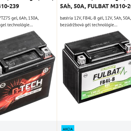
310-239
5Ah, 50A, FULBAT M310-2
YTZ7S gel, 6Ah, 130A,
batéria 12V, FB4L-B gél, 12V, 5Ah, 50A,
gel technológie...
bezúdržbová gél technológie...
AKCIA