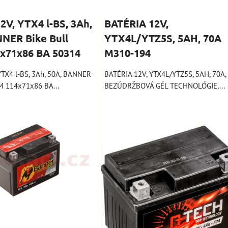
nam
Tabuľka
12V, YTX4 l-BS, 3Ah,
BATÉRIA 12V,
NER Bike Bull
YTX4L/YTZ5S, 5AH, 70A
x71x86 BA 50314
M310-194
 YTX4 l-BS, 3Ah, 50A, BANNER
BATÉRIA 12V, YTX4L/YTZ5S, 5AH, 70A,
M 114x71x86 BA...
BEZÚDRŽBOVÁ GÉL TECHNOLÓGIE,...