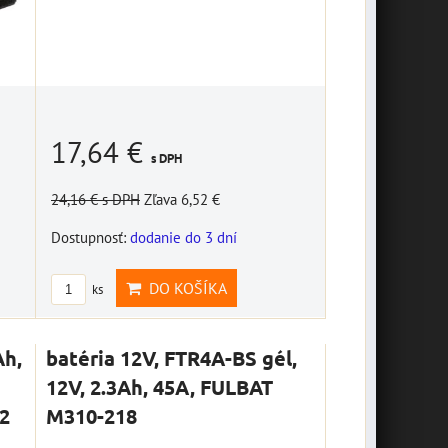
sada náradia Biker
Toll kit, OXFORD
17,64 €
M002-139
s DPH
sada náradia Biker Toll kit,
závesná plechová
24,16 €
s DPH
Zľava 6,52 €
OXFORD
tabuľa "Bikers
Dostupnosť:
dodanie do 3 dní
18,40 €
Welcome" 10014687
s DPH
v
DO KOŠÍKA
DO KOŠÍKA
závesná plechová tabuľa
ks
ks
"Bikers Welcome" 20 x 10
cm
Ah,
batéria 12V, FTR4A-BS gél,
7,16 €
s DPH
12V, 2.3Ah, 45A, FULBAT
DO KOŠÍKA
ks
2
M310-218