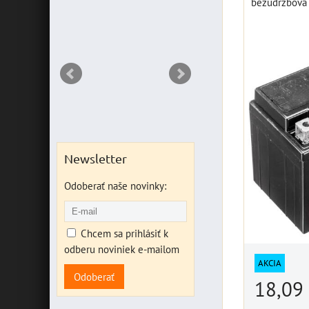
bezúdržbová 
DO KOŠ
ks
Newsletter
Odoberať naše novinky:
Chcem sa prihlásiť k
odberu noviniek e-mailom
AKCIA
Odoberať
18,09