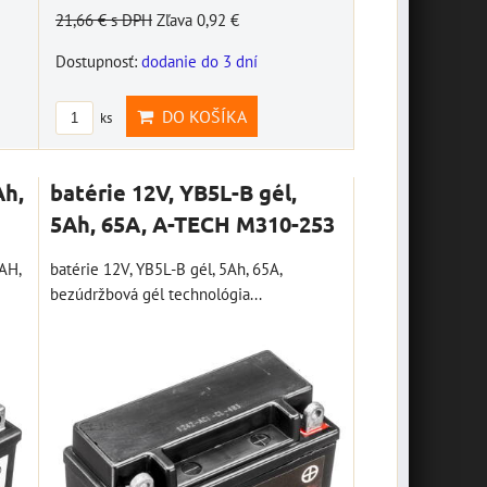
21,66 €
s DPH
Zľava 0,92 €
Dostupnosť:
dodanie do 3 dní
DO KOŠÍKA
ks
Ah,
batérie 12V, YB5L-B gél,
5Ah, 65A, A-TECH M310-253
AH,
batérie 12V, YB5L-B gél, 5Ah, 65A,
bezúdržbová gél technológia...