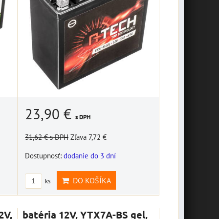
23,90 €
s DPH
31,62 €
s DPH
Zľava 7,72 €
Dostupnosť:
dodanie do 3 dní
DO KOŠÍKA
ks
2V,
batéria 12V, YTX7A-BS gel,