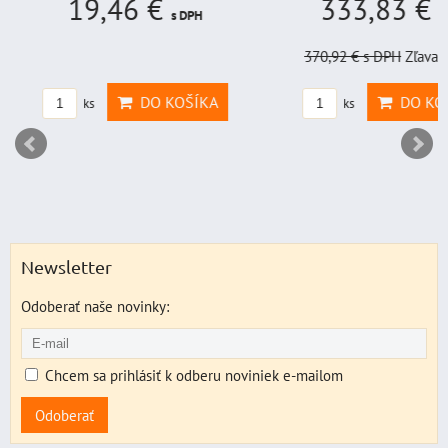
19,46 €
333,83 €
s DPH
s
370,92 €
s DPH
Zľava 
DO KOŠÍKA
DO KO
ks
ks
Newsletter
Odoberať naše novinky:
Chcem sa prihlásiť k odberu noviniek e-mailom
Odoberať