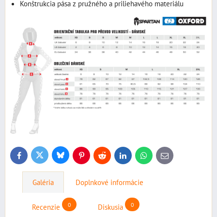
Konštrukcia pása z pružného a priliehavého materiálu
Bluesky
Twitter
Facebook
Pinterest
Reddit
LinkedIn
WhatsApp
E-
mail
Galéria
Doplnkové informácie
0
0
Recenzie
Diskusia