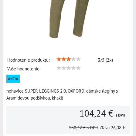
Hodnotenie produktu:
3
/
5
(
2
x)
Vaše hodnotenie:
AKCIA
nohavice SUPER LEGGINGS 2.0, OXFORD, dámske (legíny s
Aramidovou podšívkou, khaki)
104,24 €
s DPH
130,32 €
s DPH
Zľava
26,08 €