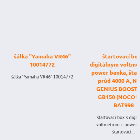
šálka "Yamaha VR46"
štartovací box
10014772
digitálnym voltme
power banka, štar
šálka "Yamaha VR46" 10014772
prúd 4000 A, 
GENIUS BOOST
GB150 (NOCO U
BAT998
štartovací box s digi
voltmetrom + power b
štartovací...