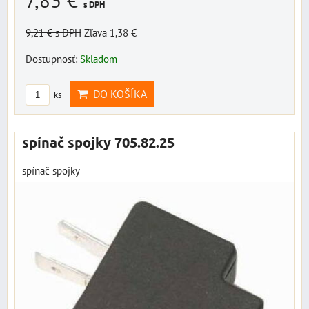
s DPH
9,21 €
s DPH
Zľava 1,38 €
Dostupnosť:
Skladom
DO KOŠÍKA
ks
spínač spojky 705.82.25
spínač spojky