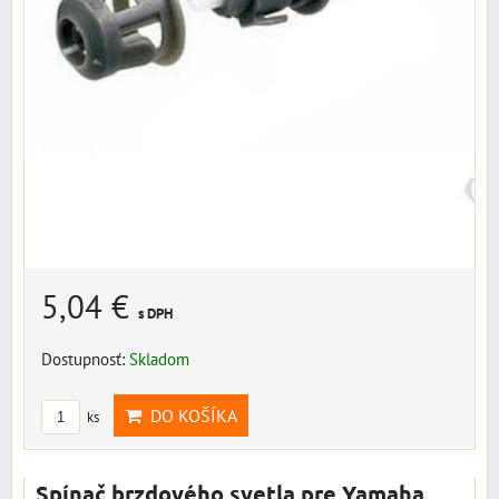
5,04 €
s DPH
Dostupnosť:
Skladom
DO KOŠÍKA
ks
Spínač brzdového svetla pre Yamaha,