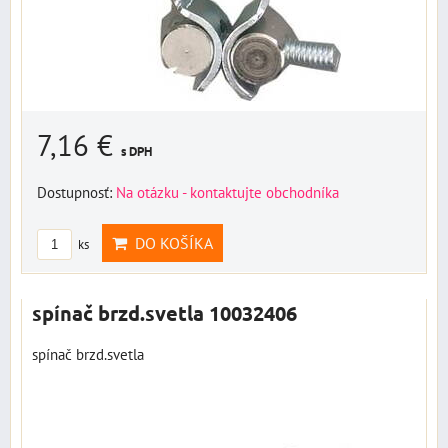
7,16 €
s DPH
Dostupnosť:
Na otázku - kontaktujte obchodníka
DO KOŠÍKA
ks
spínač brzd.svetla 10032406
spínač brzd.svetla