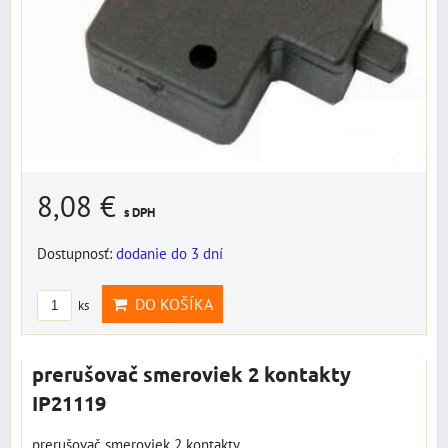
8,08 €
s DPH
Dostupnosť:
dodanie do 3 dní
DO KOŠÍKA
ks
prerušovač smeroviek 2 kontakty
IP21119
prerušovač smeroviek 2 kontakty