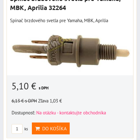
MBK, Aprilia 32264
Spínač brzdového svetla pre Yamaha, MBK, Aprilia
5,10 €
s DPH
6,13 €
s DPH
Zľava 1,03 €
Dostupnosť:
Na otázku - kontaktujte obchodníka
DO KOŠÍKA
ks