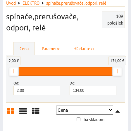
Úvod
ELEKTRO
spínače,prerušovače, odpori, relé
spínače,prerušovače,
109
položiek
odpori, relé
Cena
Parametre
Hľadať text
2,00 €
134,00 €
Od:
Do:
Iba skladom
Mriežka
Zoznam
Tabuľka