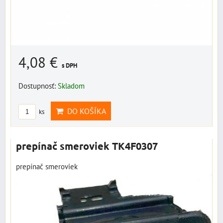
4,08 €
s DPH
Dostupnosť:
Skladom
DO KOŠÍKA
ks
prepínač smeroviek TK4F0307
prepínač smeroviek