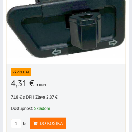
VÝPREDAJ
4,31 €
s DPH
7,18 €
s DPH
Zľava 2,87 €
Dostupnosť:
Skladom
DO KOŠÍKA
ks