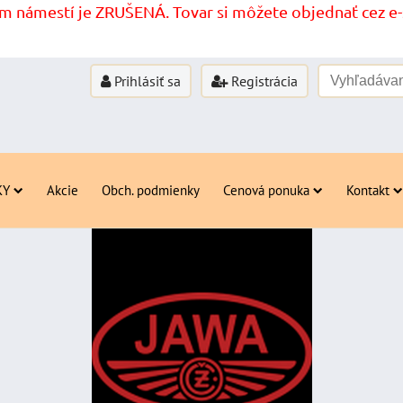
 námestí je ZRUŠENÁ. Tovar si môžete objednať cez e-s
Prihlásiť sa
Registrácia
KY
Akcie
Obch. podmienky
Cenová ponuka
Kontakt