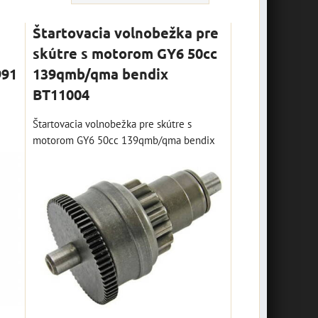
Štartovacia volnobežka pre
skútre s motorom GY6 50cc
991
139qmb/qma bendix
BT11004
Štartovacia volnobežka pre skútre s
motorom GY6 50cc 139qmb/qma bendix