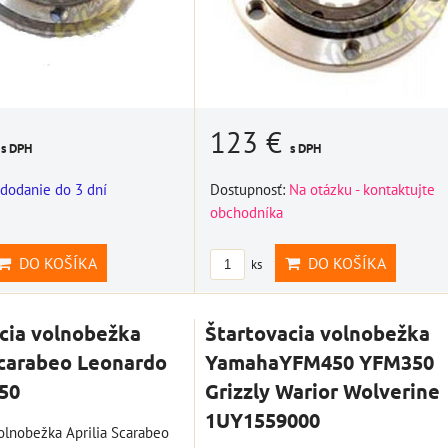
€
123 €
s DPH
s DPH
dodanie do 3 dní
Dostupnosť:
Na otázku - kontaktujte
obchodníka
DO KOŠÍKA
DO KOŠÍKA
ks
cia volnobežka
Štartovacia volnobežka
Scarabeo Leonardo
YamahaYFM450 YFM350
50
Grizzly Warior Wolverine
1UY1559000
volnobežka Aprilia Scarabeo