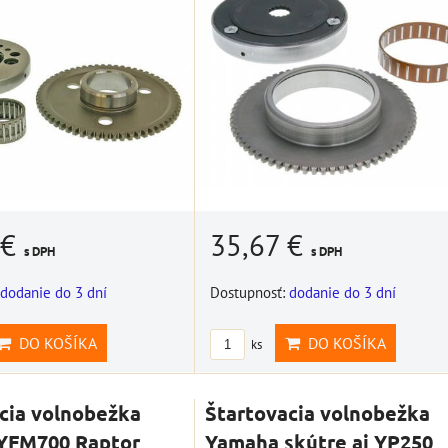
ÍKA
 €
35,67 €
s DPH
s DPH
dodanie do 3 dní
Dostupnosť:
dodanie do 3 dní
DO KOŠÍKA
DO KOŠÍKA
ks
cia volnobežka
Štartovacia volnobežka
YFM700 Raptor
Yamaha skútre aj YP250