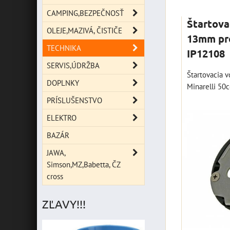
Mriežka
Zoz
CAMPING,BEZPEČNOSŤ
Štartova
OLEJE,MAZIVÁ, ČISTIČE
13mm pre
TECHNIKA
IP12108
SERVIS,ÚDRŽBA
Štartovacia 
DOPLNKY
Minarelli 50
PRÍSLUŠENSTVO
ELEKTRO
BAZÁR
JAWA,
Simson,MZ,Babetta, ČZ
cross
ZĽAVY!!!