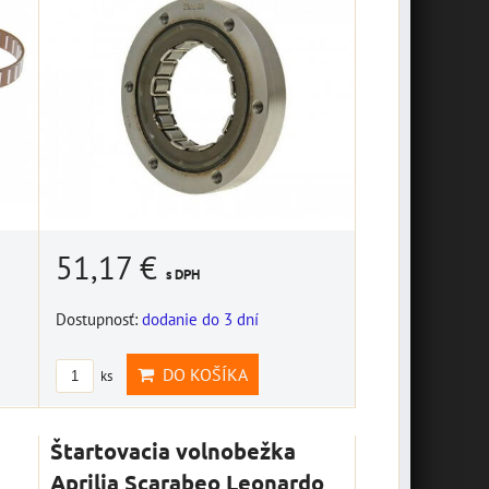
51,17 €
s DPH
Dostupnosť:
dodanie do 3 dní
DO KOŠÍKA
ks
Štartovacia volnobežka
Aprilia Scarabeo Leonardo