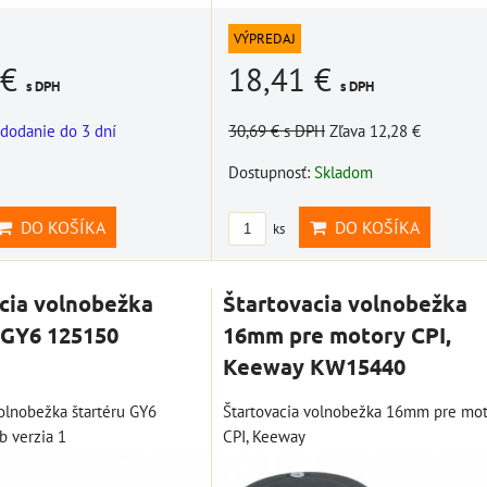
VÝPREDAJ
 €
18,41 €
s DPH
s DPH
 s
dodanie do 3 dní
30,69 €
s DPH
Zľava 12,28 €
štartovací box +
špeciálny set
power banka,
Dostupnosť:
Skladom
ower
náradia pre BMW
bootovací prúd 400
ací
10002768
A, NOCO GB20
DO KOŠÍKA
DO KOŠÍKA
ks
OCO
BAT997
Novšie motocykle BMW
PRO
majú vôbec málo nástrojov 
štartovací box + power
SA)
cia volnobežka
Štartovacia volnobežka
základnej výbave a...
banka, bootovací prúd 400
 GY6 125150
16mm pre motory CPI,
A, NOCO GB20
30,74 €
s DPH
Keeway KW15440
álnym
109,01 €
s DPH
DO KOŠÍKA
ks
anka,
volnobežka štartéru GY6
Štartovacia volnobežka 16mm pre mot
DO KOŠÍKA
ks
 verzia 1
CPI, Keeway