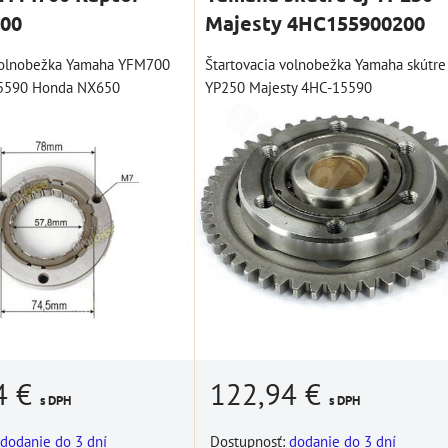
00
Majesty 4HC155900200
 volnobežka Yamaha YFM700
Štartovacia volnobežka Yamaha skútre 
5590 Honda NX650
YP250 Majesty 4HC-15590
122,94 €
4 €
s DPH
s DPH
Dostupnosť:
dodanie do 3 dní
dodanie do 3 dní