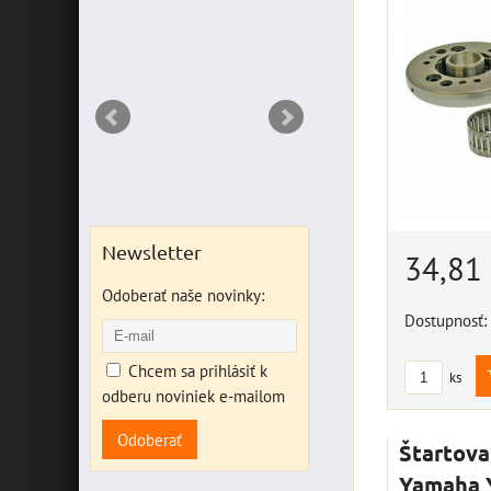
DO KOŠ
ks
Newsletter
34,81
Odoberať naše novinky:
Dostupnosť:
Chcem sa prihlásiť k
ks
odberu noviniek e-mailom
Odoberať
Štartova
Yamaha 