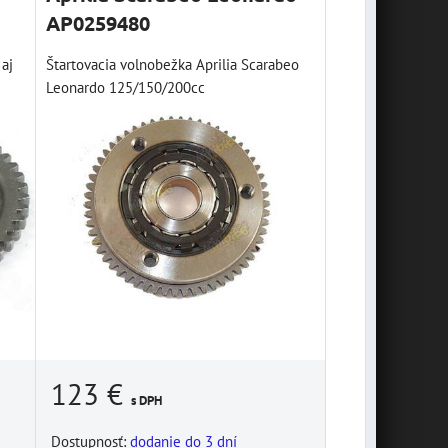
AP0259480
aj
Štartovacia volnobežka Aprilia Scarabeo
Leonardo 125/150/200cc
123 €
s DPH
Dostupnosť:
dodanie do 3 dní