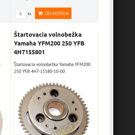
DO KOŠÍKA
ks
Štartovacia volnobežka
Yamaha YFM200 250 YFB
4H7155801
0
Štartovacia volnobežka Yamaha YFM200
250 YFB 4H7-15580-10-00