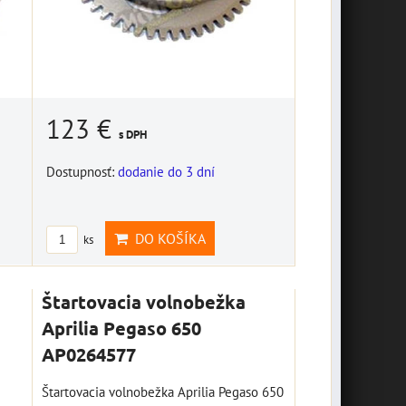
123 €
s DPH
Dostupnosť:
dodanie do 3 dní
DO KOŠÍKA
ks
Štartovacia volnobežka
Aprilia Pegaso 650
AP0264577
Štartovacia volnobežka Aprilia Pegaso 650