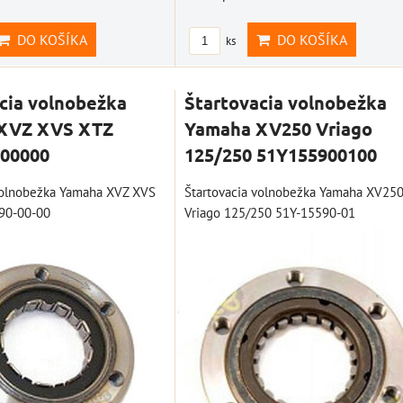
DO KOŠÍKA
DO KOŠÍKA
ks
cia volnobežka
Štartovacia volnobežka
XVZ XVS XTZ
Yamaha XV250 Vriago
00000
125/250 51Y155900100
volnobežka Yamaha XVZ XVS
Štartovacia volnobežka Yamaha XV25
90-00-00
Vriago 125/250 51Y-15590-01