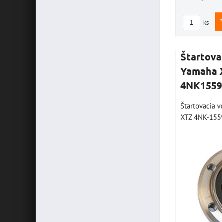
ks
Štartova
Yamaha 
4NK1559
Štartovacia 
XTZ 4NK-155