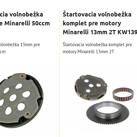
nam
Tabuľka
cia volnobežka
Štartovacia volnobežka
 Minarelli 50ccm
komplet pre motory
Minarelli 13mm 2T KW13
volnobežka 13mm pre
Štartovacia volnobežka komplet pre
ccm
motory Minarelli 13mm 2T