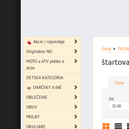
Akcie / výpredaje
Úvod
TECH
Originálne ND
štartov
MOTO a ATV plášte a
duše
DETSKÁ KATEGÓRIA
Cena
DARČEKY A INÉ
OBLEČENIE
Od:
OBUV
PRILBY
OKULIARE