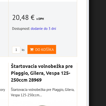
20,48 €
s DPH
sada náradia Biker
Dostupnosť:
dodanie do 3 dní
Toll kit, OXFORD
M002-139
sada náradia Biker Toll kit,
závesná plechová
DO KOŠÍKA
ks
OXFORD
tabuľa "Bikers
18,40 €
Welcome" 10014687
s DPH
v
Štartovacia volnobežka pre
DO KOŠÍKA
závesná plechová tabuľa
ks
Piaggio, Gilera, Vespa 125-
"Bikers Welcome" 20 x 10
250ccm 28969
cm
7,16 €
s DPH
ory
Štartovacia volnobežka pre Piaggio, Gilera,
Vespa 125-250ccm...
DO KOŠÍKA
ks