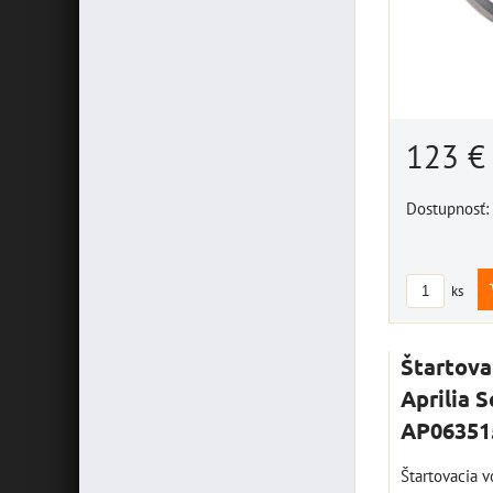
123 
Dostupnosť:
ks
Štartova
Aprilia 
AP06351
Štartovacia 