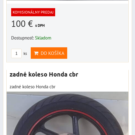
KOMISIONÁLNY PREDAJ
100 €
s DPH
Dostupnosť:
Skladom
DO KOŠÍKA
ks
zadné koleso Honda cbr
zadné koleso Honda cbr