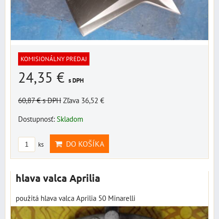
KOMISIONÁLNY PREDAJ
24,35 €
s DPH
60,87 €
s DPH
Zľava 36,52 €
Dostupnosť:
Skladom
DO KOŠÍKA
ks
hlava valca Aprilia
použitá hlava valca Aprilia 50 Minarelli