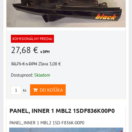
KOMISIONÁLNY PREDAJ
27,68 €
s DPH
30,75 €
s DPH
Zľava 3,08 €
Dostupnosť:
Skladom
DO KOŠÍKA
ks
PANEL, INNER 1 MBL2 1SDF836K00P0
PANEL, INNER 1 MBL2 1SD-F836K-00P0