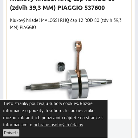
(zdvih 39,3 MM) PIAGGIO 537600
Kľukový hriadeľ MALOSSI RHQ čap 12 ROD 80 (zdvih 39,3
MM) PIAGGIO
Tieto stránky používajú súbory cookies. Bližšie
informácie o použitých súboroch cookies a ako
možno zabrániť ich používaniu nájdete na stránke s
informáciami o
ochrane osobných údajov
187,39 €
s DPH
Potvrdiť