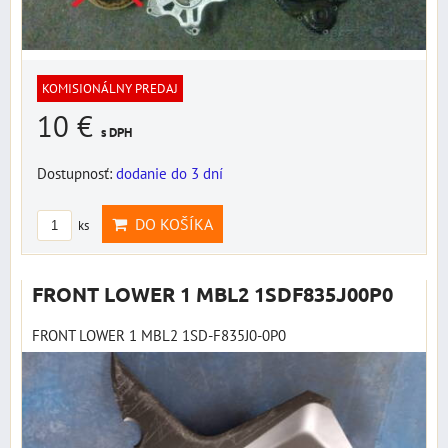
KOMISIONÁLNY PREDAJ
10 €
s DPH
Dostupnosť:
dodanie do 3 dní
DO KOŠÍKA
ks
FRONT LOWER 1 MBL2 1SDF835J00P0
FRONT LOWER 1 MBL2 1SD-F835J0-0P0