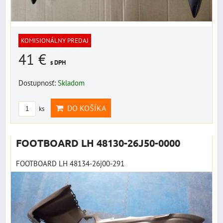
KOMISIONÁLNY PREDAJ
41 €
s DPH
Dostupnosť:
Skladom
DO KOŠÍKA
ks
FOOTBOARD LH 48130-26J50-0000
FOOTBOARD LH 48134-26j00-291