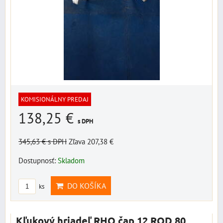
KOMISIONÁLNY PREDAJ
138,25 €
s DPH
345,63 €
s DPH
Zľava 207,38 €
Dostupnosť:
Skladom
DO KOŠÍKA
ks
Kľukový hriadeľ RHQ čap 12 ROD 80