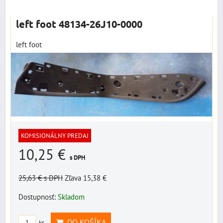
Mriežka
Zoznam
Tabuľka
left foot 48134-26J10-0000
left foot
KOMISIONÁLNY PREDAJ
10,25 €
s DPH
25,63 €
s DPH
Zľava 15,38 €
Dostupnosť:
Skladom
DO KOŠÍKA
ks