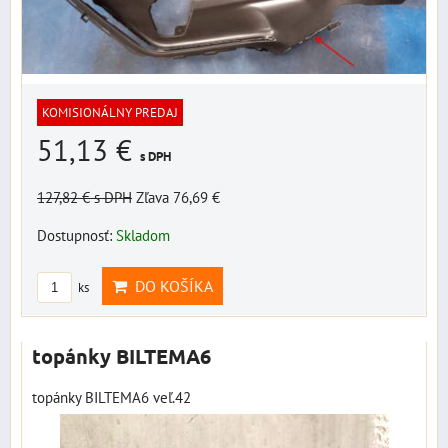
KOMISIONÁLNY PREDAJ
51,13 €
s DPH
127,82 €
s DPH
Zľava 76,69 €
Dostupnosť:
Skladom
DO KOŠÍKA
ks
topánky BILTEMA6
topánky BILTEMA6 veľ.42