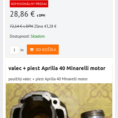
KOMISIONÁLNY PREDAJ
28,86 €
s DPH
72,14 €
s DPH
Zľava 43,28 €
Dostupnosť:
Skladom
DO KOŠÍKA
ks
valec + piest Aprilia 40 Minarelli motor
pouižitý valec + piest Aprilia 40 Minarelli motor