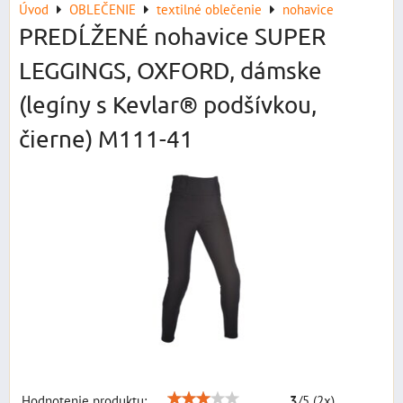
Úvod
OBLEČENIE
textilné oblečenie
nohavice
PREDĹŽENÉ nohavice SUPER
LEGGINGS, OXFORD, dámske
(legíny s Kevlar® podšívkou,
čierne) M111-41
Hodnotenie produktu:
3
/
5
(
2
x)