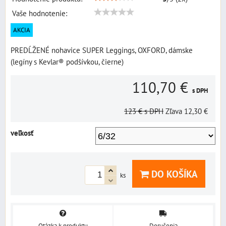
Vaše hodnotenie:
AKCIA
PREDĹŽENÉ nohavice SUPER Leggings, OXFORD, dámske
(legíny s Kevlar® podšívkou, čierne)
110,70 €
s DPH
123 €
s DPH
Zľava
12,30 €
veľkosť
DO KOŠÍKA
ks
Otázka k produktu
Doručenia