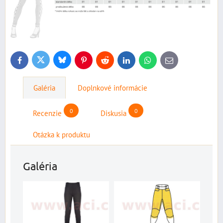
Bluesky
Twitter
Facebook
Pinterest
Reddit
LinkedIn
WhatsApp
E-
mail
Galéria
Doplnkové informácie
0
0
Recenzie
Diskusia
Otázka k produktu
Galéria