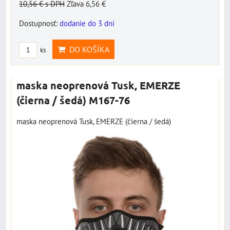
10,56 €
s DPH
Zľava 6,56 €
Dostupnosť:
dodanie do 3 dní
DO KOŠÍKA
ks
maska neoprenová Tusk, EMERZE
(čierna / šedá) M167-76
maska neoprenová Tusk, EMERZE (čierna / šedá)