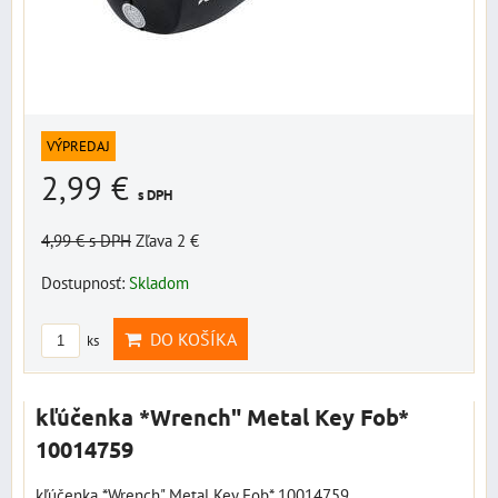
VÝPREDAJ
2,99 €
s DPH
4,99 €
s DPH
Zľava 2 €
Dostupnosť:
Skladom
DO KOŠÍKA
ks
kľúčenka *Wrench" Metal Key Fob*
10014759
kľúčenka *Wrench" Metal Key Fob* 10014759