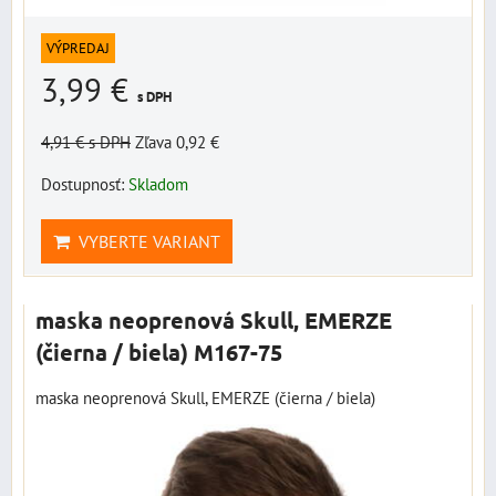
VÝPREDAJ
3,99 €
s DPH
4,91 €
s DPH
Zľava 0,92 €
Dostupnosť:
Skladom
VYBERTE VARIANT
maska neoprenová Skull, EMERZE
(čierna / biela) M167-75
maska neoprenová Skull, EMERZE (čierna / biela)