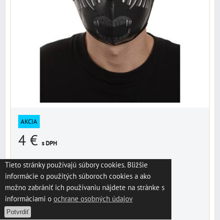
AKCIA
4 €
s DPH
10,56 €
s DPH
Zľava 6,56 €
Tieto stránky používajú súbory cookies. Bližšie
informácie o použitých súboroch cookies a ako
Dostupnosť:
dodanie do 3 dní
možno zabrániť ich používaniu nájdete na stránke s
informáciami o
ochrane osobných údajov
DO KOŠÍKA
ks
Potvrdiť