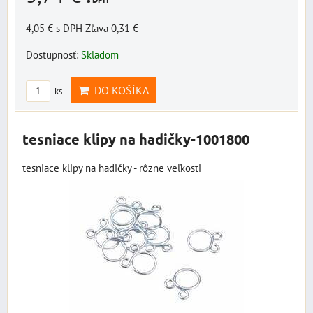
4,05 €
s DPH
Zľava 0,31 €
Dostupnosť:
Skladom
DO KOŠÍKA
ks
tesniace klipy na hadičky-1001800
tesniace klipy na hadičky - rôzne veľkosti