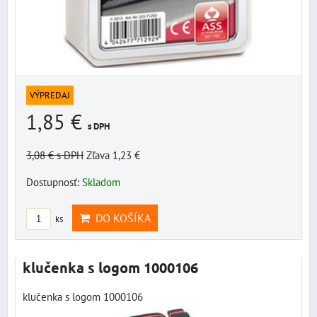
VÝPREDAJ
1,85 €
s DPH
3,08 €
s DPH
Zľava 1,23 €
Dostupnosť:
Skladom
DO KOŠÍKA
ks
klučenka s logom 1000106
klučenka s logom 1000106