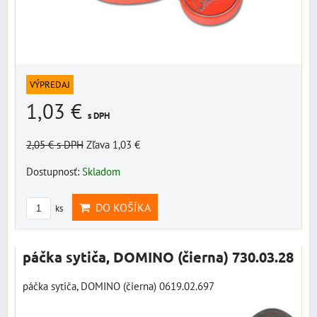
VÝPREDAJ
1,03 €
s DPH
2,05 €
s DPH
Zľava 1,03 €
Dostupnosť:
Skladom
DO KOŠÍKA
ks
páčka sytiča, DOMINO (čierna) 730.03.28
páčka sytiča, DOMINO (čierna) 0619.02.697