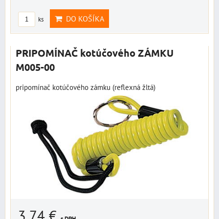
DO KOŠÍKA
ks
PRIPOMÍNAČ kotúčového ZÁMKU
M005-00
pripomínač kotúčového zámku (reflexná žltá)
3,74 €
s DPH