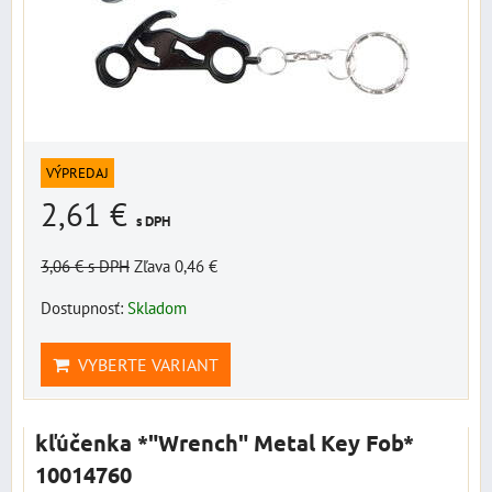
VÝPREDAJ
2,61 €
s DPH
3,06 €
s DPH
Zľava 0,46 €
Dostupnosť:
Skladom
VYBERTE VARIANT
kľúčenka *"Wrench" Metal Key Fob*
10014760