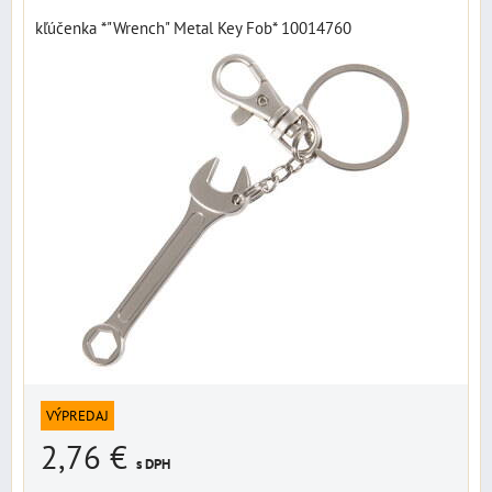
kľúčenka *"Wrench" Metal Key Fob* 10014760
VÝPREDAJ
2,76 €
s DPH