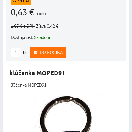
VÝPREDAJ
0,63 €
s DPH
1,05 €
s DPH
Zľava 0,42 €
Dostupnosť:
Skladom
DO KOŠÍKA
ks
klúčenka MOPED91
Kľúčenka MOPED91