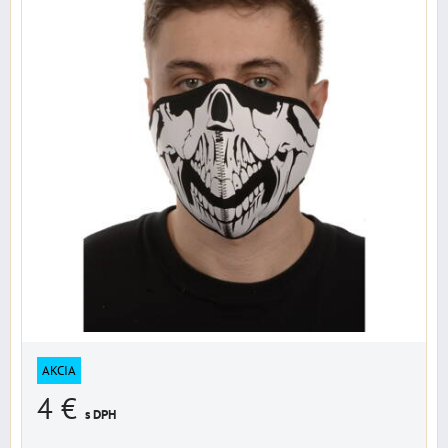
AKCIA
4 €
s DPH