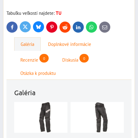
Tabuľku veľkostí najdete:
TU
Bluesky
Twitter
Facebook
Pinterest
Reddit
LinkedIn
WhatsApp
E-
mail
Galéria
Doplnkové informácie
0
0
Recenzie
Diskusia
Otázka k produktu
Galéria