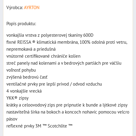
Výrobca:
AYRTON
Popis produktu:
vonkajšia vrstva z polyesterovej tkaniny 600D
fixné REISSA ® klimatická membrána, 100% odolná proti vetru,
nepremokavá a priedušná
vnútorné certifikované chrániče kolien
streč panely nad kolenami a v bedrových partiách pre väčšiu
voľnosť pohybu
zvýšená bedrovú časť
ventilačné prvky pre lepší prívod / odvod vzduchu
4 vonkajšie vrecká
YKK® zipsy
krátky a celoovodový zips pre pripnutie k bunde a lýtkové zipsy
nastaviteľná šírka na bokoch a koncoch nohavíc pomocou velcro
pásov
reflexné prvky 3M ™ Scotchlite ™