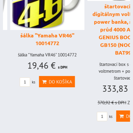
štartovací box
digitálnym voltme
power banka, štar
prúd 4000 A, 
šálka "Yamaha VR46"
GENIUS BOOST
10014772
GB150 (NOCO U
BAT998
šálka "Yamaha VR46" 10014772
19,46 €
štartovací box s digi
s DPH
voltmetrom + power b
štartovací...
DO KOŠÍKA
ks
333,83 €
s
370,92 €
s DPH
Zľava 
DO KO
ks