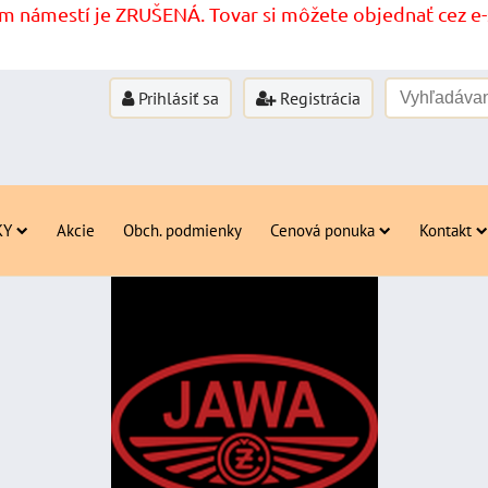
 námestí je ZRUŠENÁ. Tovar si môžete objednať cez e-s
Prihlásiť sa
Registrácia
KY
Akcie
Obch. podmienky
Cenová ponuka
Kontakt