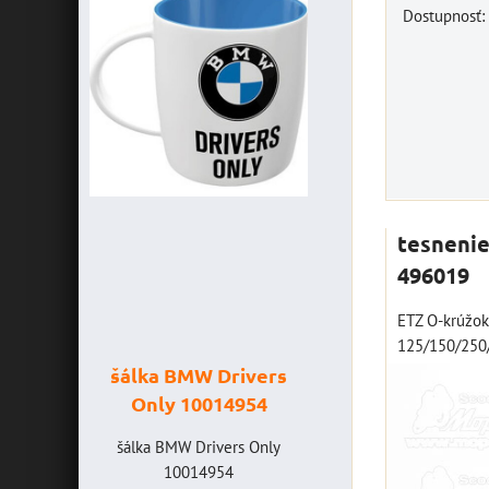
Dostupnosť:
tesnenie
496019
ETZ O-krúžok 
125/150/250/
rivers
šálka "Yamaha
štartovací box
4954
VR46" 10014772
digitálnym
voltmetrom + p
rs Only
šálka "Yamaha VR46"
banka, štartov
4
10014772
prúd 4000 A, N