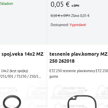
0,05 €
Skladom
s DPH
0,10 €
s DPH
Zľava 0,05 €
Dostupnosť:
Vypredané
 spoj.veka 14x2 MZ
tesnenie plav.komory MZ
250 262018
14x2 (kryt spojky)
ETZ 250 tesnenie plav.komory ETZ 250
251/301 / TS250 / 250/1...
guma
 s
štartovací box +
špeciálny set
power banka,
náradia pre BMW
ower
bootovací prúd 400
10002768
ací
A, NOCO GB20
Novšie motocykle BMW
OCO
BAT997