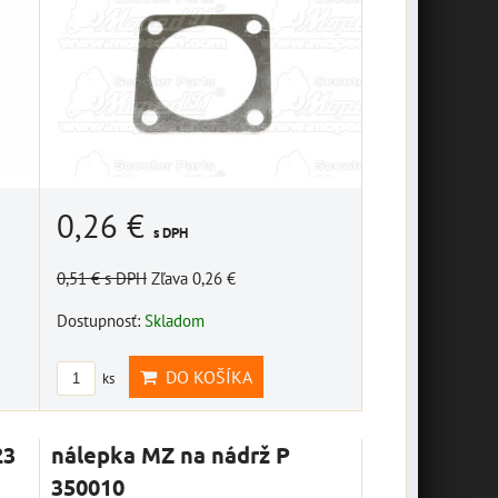
0,26 €
s DPH
0,51 €
s DPH
Zľava 0,26 €
Dostupnosť:
Skladom
DO KOŠÍKA
ks
23
nálepka MZ na nádrž P
350010