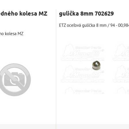
nam
Tabuľka
edného kolesa MZ
gulička 8mm 702629
ETZ oceľová gulička 8 mm / 94 - 00,98
ho kolesa MZ