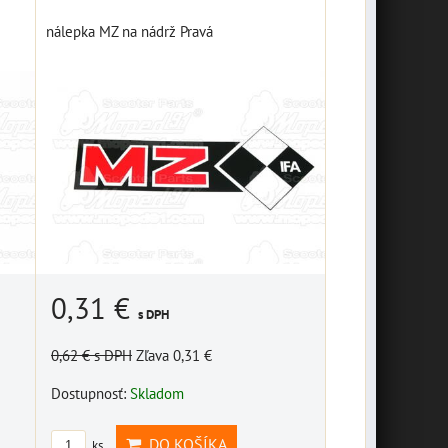
nálepka MZ na nádrž Pravá
0,31 €
s DPH
0,62 €
s DPH
Zľava 0,31 €
Dostupnosť:
Skladom
DO KOŠÍKA
ks