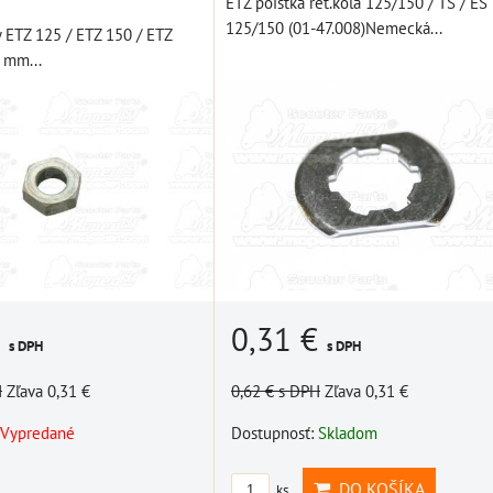
ETZ poistka reť.kola 125/150 / TS / ES
125/150 (01-47.008)Nemecká...
y ETZ 125 / ETZ 150 / ETZ
 mm...
€
0,31 €
s DPH
s DPH
H
Zľava 0,31 €
0,62 €
s DPH
Zľava 0,31 €
Vypredané
Dostupnosť:
Skladom
DO KOŠÍKA
ks