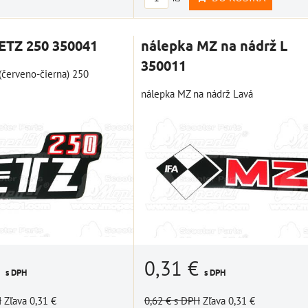
ETZ 250 350041
nálepka MZ na nádrž L
350011
(červeno-čierna) 250
nálepka MZ na nádrž Lavá
€
0,31 €
s DPH
s DPH
H
Zľava 0,31 €
0,62 €
s DPH
Zľava 0,31 €