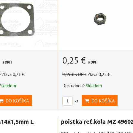
€
0,25 €
s DPH
s DPH
H
Zľava 0,21 €
0,49 €
s DPH
Zľava 0,25 €
Skladom
Dostupnosť:
Skladom
DO KOŠÍKA
DO KOŠÍKA
ks
M14x1,5mm L
poistka reť.kola MZ 4960