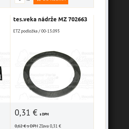
tes.veka nádrže MZ 702663
ETZ podložka / 00-13.093
0,31 €
s DPH
0,62 €
s DPH
Zľava 0,31 €