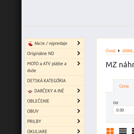
Akcie / výpredaje
Úvod
JAWA,
Originálne ND
MZ náhr
MOTO a ATV plášte a
duše
DETSKÁ KATEGÓRIA
Cena
DARČEKY A INÉ
OBLEČENIE
Od:
OBUV
PRILBY
OKULIARE