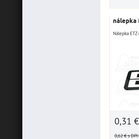
nálepka 
Nálepka ETZ 
0,31 
0,62 €
s DP