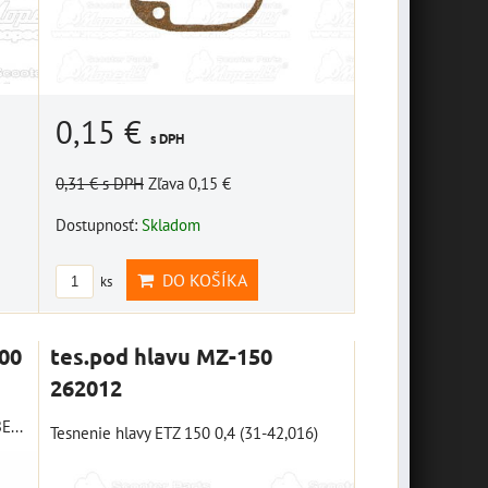
"Bikers Welcome" 20 x 10
OXFORD
v
cm
0,15 €
s DPH
0,31 €
s DPH
Zľava 0,15 €
7,16 €
18,40 €
s DPH
s DPH
Dostupnosť:
Skladom
DO KOŠÍKA
DO KOŠÍKA
ks
ks
DO KOŠÍKA
ks
00
tes.pod hlavu MZ-150
262012
...
Tesnenie hlavy ETZ 150 0,4 (31-42,016)