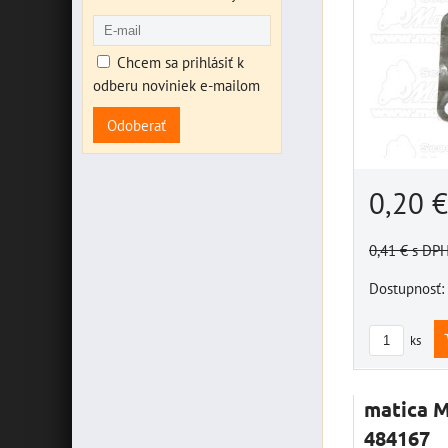
Chcem sa prihlásiť k
odberu noviniek e-mailom
Odoberať
0,20 
0,41 €
s DP
Dostupnosť:
ks
matica 
484167