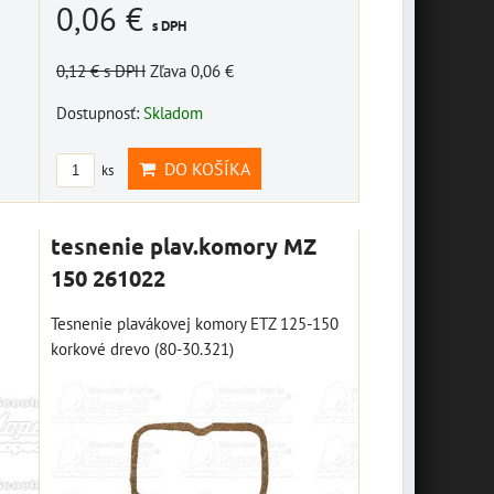
0,06 €
s DPH
0,12 €
s DPH
Zľava 0,06 €
Dostupnosť:
Skladom
DO KOŠÍKA
ks
tesnenie plav.komory MZ
150 261022
Tesnenie plavákovej komory ETZ 125-150
korkové drevo (80-30.321)
závesná plechová
sada náradia Biker
tabuľa "Bikers
Toll kit, OXFORD
Welcome" 10014687
M002-139
závesná plechová tabuľa
sada náradia Biker Toll kit,