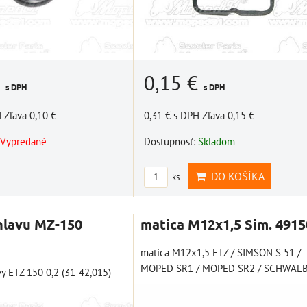
majú vôbec málo nástrojov 
PRO
základnej výbave a...
štartovací box + power
SA)
banka, bootovací prúd 400
A, NOCO GB20
€
0,15 €
álnym
s DPH
s DPH
anka,
H
Zľava 0,10 €
0,31 €
s DPH
Zľava 0,15 €
109,01 €
30,74 €
s DPH
s DPH
Vypredané
Dostupnosť:
Skladom
ÍKA
DO KOŠÍKA
DO KOŠÍKA
ks
ks
DO KOŠÍKA
ks
hlavu MZ-150
matica M12x1,5 Sim. 4915
matica M12x1,5 ETZ / SIMSON S 51 /
MOPED SR1 / MOPED SR2 / SCHWALBE
vy ETZ 150 0,2 (31-42,015)