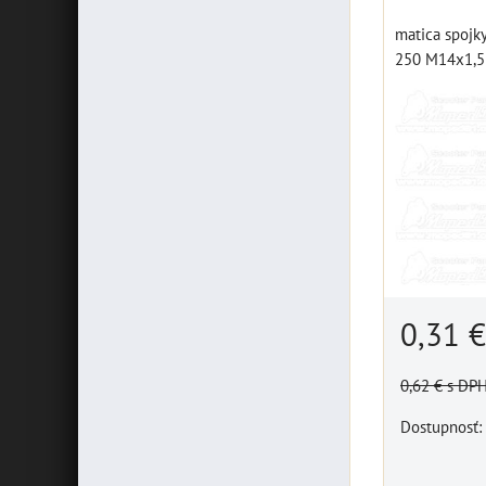
matica spojk
250 M14x1,5
0,31 
0,62 €
s DP
Dostupnosť: