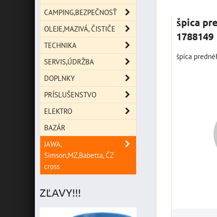
Mriežka
Zoz
CAMPING,BEZPEČNOSŤ
špica pr
OLEJE,MAZIVÁ, ČISTIČE
1788149
TECHNIKA
špica predné
SERVIS,ÚDRŽBA
DOPLNKY
PRÍSLUŠENSTVO
ELEKTRO
BAZÁR
JAWA,
Simson,MZ,Babetta, ČZ
cross
ZĽAVY!!!