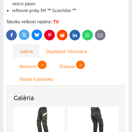
velcro pásov
reflexné prvky 3M ™ Scotchlite ™
Tabulku veľkosti najdete:
TU
Bluesky
Twitter
Facebook
Pinterest
Reddit
LinkedIn
WhatsApp
E-
mail
Galéria
Doplnkové informácie
0
0
Recenzie
Diskusia
Otázka k produktu
Galéria