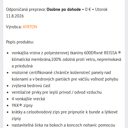
Osobne po dohode
•
0 €
•
Utorok
11.8.2026
Výrobca:
AYRTON
Popis produktu:
vonkajšia vrstva z polyesterovej tkaniny 600Dfixné REISSA ®
klimatická membrána,100% odolná proti vetru, nepremokavá
a priedušná
vnútorné certifikované chrániče kolienstreč panely nad
kolenami a v bedrových partiách pre väčšiu voľnosť pohybu
zvýšená bedrovú časť
ventilačné prvky pre lepší prívod / odvod vzduchu
4 vonkajšie vrecká
YKK® zipsy
krátky a celoobvodový zips pre pripnutie k bunde a lýtkové
zipsy
nastaviteľná šírka na bokoch a koncoch nohavíc pomocou