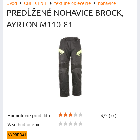
Úvod
OBLEČENIE
textilné oblečenie
nohavice
PREDĹŽENÉ NOHAVICE BROCK,
AYRTON M110-81
Hodnotenie produktu:
3
/
5
(
2
x)
Vaše hodnotenie:
VÝPREDAJ