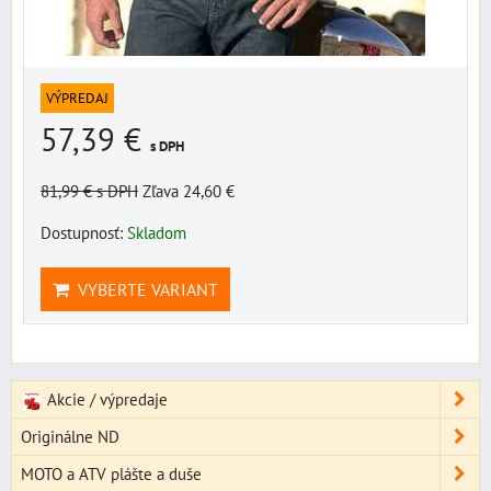
VÝPREDAJ
57,39 €
s DPH
81,99 €
s DPH
Zľava 24,60 €
Dostupnosť:
Skladom
VYBERTE VARIANT
Akcie / výpredaje
Originálne ND
MOTO a ATV plášte a duše