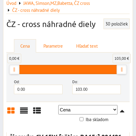
Úvod
JAWA, Simson,MZ,Babetta, ČZ cross
ČZ - cross náhradné diely
ČZ - cross náhradné diely
30
položiek
Cena
Parametre
Hľadať text
0,00 €
103,00 €
Od:
Do:
Iba skladom
Mriežka
Zoznam
Tabuľka