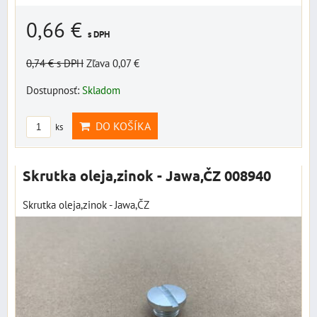
0,66 €
s DPH
0,74 €
s DPH
Zľava 0,07 €
Dostupnosť:
Skladom
DO KOŠÍKA
ks
Skrutka oleja,zinok - Jawa,ČZ 008940
Skrutka oleja,zinok - Jawa,ČZ