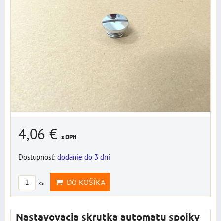
4,06 €
s DPH
Dostupnosť:
dodanie do 3 dní
DO KOŠÍKA
ks
Nastavovacia skrutka automatu spojky