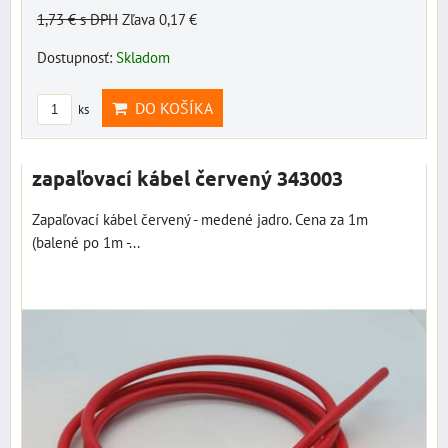
1,73 €
s DPH
Zľava 0,17 €
Dostupnosť:
Skladom
DO KOŠÍKA
ks
zapaľovací kábel červený 343003
Zapaľovací kábel červený - medené jadro. Cena za 1m
(balené po 1m -...