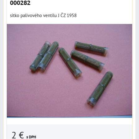
000282
sitko palivového ventilu J ČZ 1958
2 €
s DPH