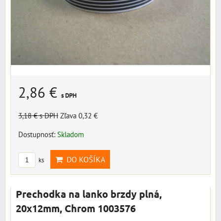
2,86 €
s DPH
3,18 €
s DPH
Zľava 0,32 €
Dostupnosť:
Skladom
DO KOŠÍKA
ks
Prechodka na lanko brzdy plná,
20x12mm, Chrom 1003576