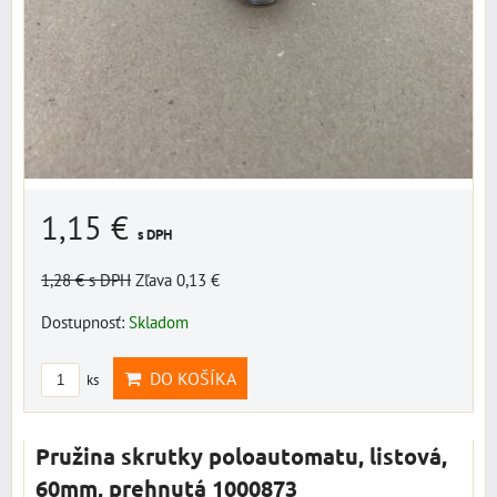
1,15 €
s DPH
1,28 €
s DPH
Zľava 0,13 €
Dostupnosť:
Skladom
DO KOŠÍKA
ks
Pružina skrutky poloautomatu, listová,
60mm, prehnutá 1000873