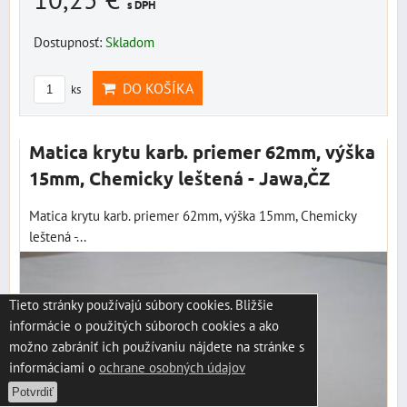
s DPH
Dostupnosť:
Skladom
DO KOŠÍKA
ks
Matica krytu karb. priemer 62mm, výška
15mm, Chemicky leštená - Jawa,ČZ
Matica krytu karb. priemer 62mm, výška 15mm, Chemicky
leštená -...
Tieto stránky používajú súbory cookies. Bližšie
informácie o použitých súboroch cookies a ako
možno zabrániť ich používaniu nájdete na stránke s
informáciami o
ochrane osobných údajov
Potvrdiť