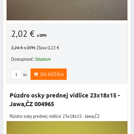
2,02 €
s DPH
2,24 €
s DPH
Zľava 0,22 €
Dostupnosť:
Skladom
DO KOŠÍKA
ks
Púzdro osky prednej vidlice 23x18x15 -
Jawa,ČZ 004965
Púzdro osky prednej vidlice 23x18x15 - Jawa,ČZ