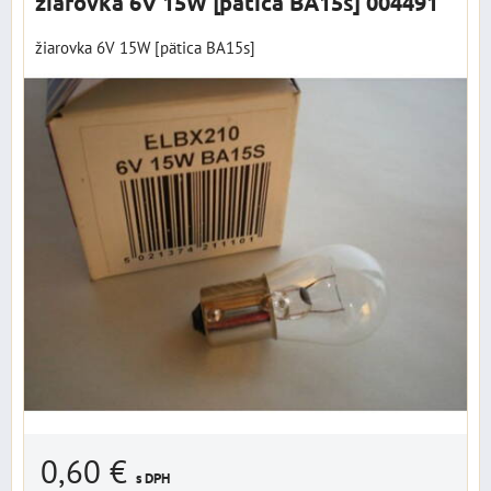
žiarovka 6V 15W [pätica BA15s] 004491
žiarovka 6V 15W [pätica BA15s]
0,60 €
s DPH