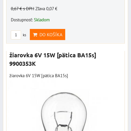
0,67 €
s DPH
Zľava 0,07 €
Dostupnosť:
Skladom
DO KOŠÍKA
ks
žiarovka 6V 15W [pätica BA15s]
9900353K
žiarovka 6V 15W [pätica BA15s]