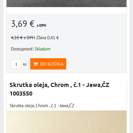
3,69 €
s DPH
4,10 €
s DPH
Zľava 0,41 €
Dostupnosť:
Skladom
DO KOŠÍKA
ks
Skrutka oleja, Chrom , č.1 - Jawa,ČZ
1003550
Skrutka oleja, Chrom , č.1 - Jawa,ČZ