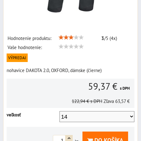
Hodnotenie produktu:
3
/
5
(
4
x)
Vaše hodnotenie:
VÝPREDAJ
nohavice DAKOTA 2.0, OXFORD, dámske (čierne)
59,37 €
s DPH
122,94 €
s DPH
Zľava
63,57 €
veľkosť
DO KOŠÍKA