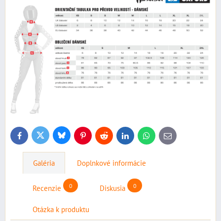
Bluesky
Twitter
Facebook
Pinterest
Reddit
LinkedIn
WhatsApp
E-
mail
Galéria
Doplnkové informácie
0
0
Recenzie
Diskusia
Otázka k produktu