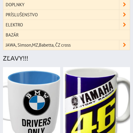
DOPLNKY
PRÍSLUŠENSTVO
ELEKTRO
BAZÁR
JAWA, Simson,MZ,Babetta, ČZ cross
ZĽAVY!!!
štartovací box
digitálnym voltme
power banka, štar