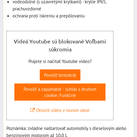
vodeodolné (s uzavretými krytkami) - krytie IP65,
prachuvzdorné
ochrana proti iskreniu a prepólovaniu
Videá Youtube sú blokované Voľbami
súkromia
Prajete si načítať Youtube video?
Povoliť tentokrát
Povoliť a zapamätať - súhlas s druhom
cookie: Funkčné
Otvoriť video v novom okne
Poznámka: zvládne naštartovať automobily s dieselovým alebo
benzínovým motorom až 10.0 L