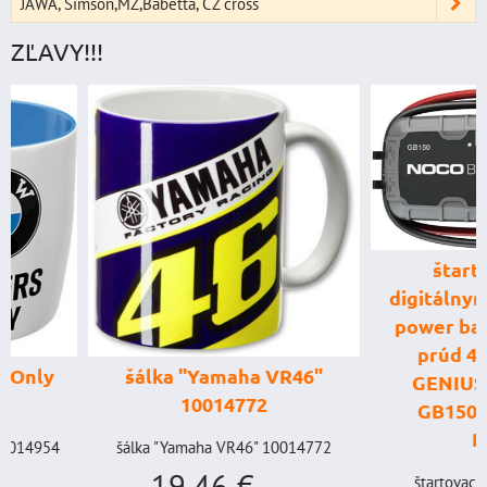
JAWA, Simson,MZ,Babetta, ČZ cross
ZĽAVY!!!
štartovací box
digitálnym voltme
power banka, štar
prúd 4000 A, 
šálka "Yamaha VR46"
GENIUS BOOST
10014772
GB150 (NOCO U
BAT998
šálka "Yamaha VR46" 10014772
19,46 €
štartovací box s digi