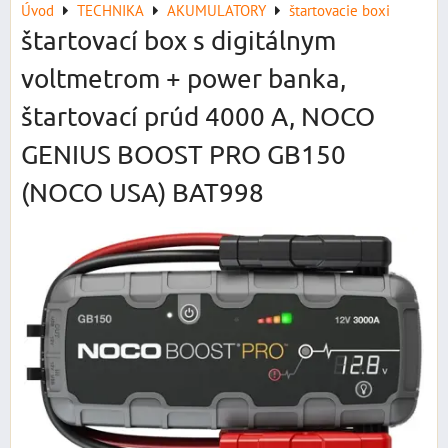
Úvod
TECHNIKA
AKUMULATORY
štartovacie boxi
štartovací box s digitálnym
voltmetrom + power banka,
štartovací prúd 4000 A, NOCO
GENIUS BOOST PRO GB150
(NOCO USA) BAT998