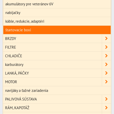
akumulátory pre veteránov 6V
nabíjačky
káble, redukcie, adaptéri
štartovacie boxi
BRZDY
FILTRE
CHLADIČE
karburátory
LANKÁ, PÁČKY
MOTOR
navijáky a ťažné zariadenia
PALIVOVÁ SÚSTAVA
RÁM, KAPOTÁŽ