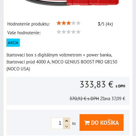
Hodnotenie produktu:
3
/
5
(
4
x)
Vaše hodnotenie:
AKCIA
štartovací box s digitálnym voltmetrom + power banka,
štartovací prúd 4000 A, NOCO GENIUS BOOST PRO GB150
(NOCO USA)
333,83 €
s DPH
370,92 €
s DPH
Zľava
37,09 €
DO KOŠÍKA
ks