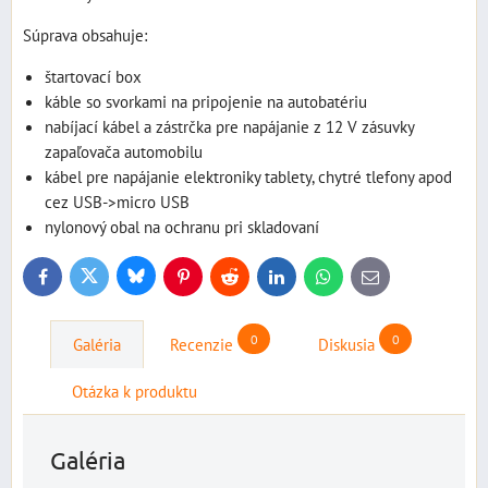
Súprava obsahuje:
štartovací box
káble so svorkami na pripojenie na autobatériu
nabíjací kábel a zástrčka pre napájanie z 12 V zásuvky
zapaľovača automobilu
kábel pre napájanie elektroniky tablety, chytré tlefony apod
cez USB->micro USB
nylonový obal na ochranu pri skladovaní
Bluesky
Twitter
Facebook
Pinterest
Reddit
LinkedIn
WhatsApp
E-
mail
0
0
Galéria
Recenzie
Diskusia
Otázka k produktu
Galéria