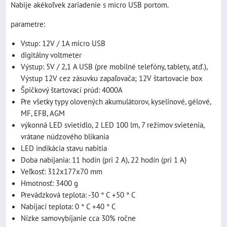
Nabije akékoľvek zariadenie s micro USB portom.
parametre:
Vstup: 12V / 1A micro USB
digitálny voltmeter
Výstup: 5V / 2,1 A USB (pre mobilné telefóny, tablety, atď.),
Výstup 12V cez zásuvku zapaľovača; 12V štartovacie box
Špičkový štartovací prúd: 4000A
Pre všetky typy olovených akumulátorov, kyselinové, gélové,
MF, EFB, AGM
výkonná LED svietidlo, 2 LED 100 lm, 7 režimov svietenia,
vrátane núdzového blikania
LED indikácia stavu nabitia
Doba nabíjania: 11 hodín (pri 2 A), 22 hodín (pri 1 A)
Veľkosť: 312x177x70 mm
Hmotnosť: 3400 g
Prevádzková teplota: -30 ° C +50 ° C
Nabíjací teplota: 0 ° C +40 ° C
Nízke samovybíjanie cca 30% ročne