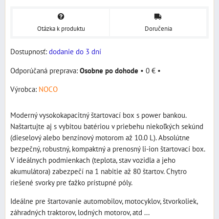
Otázka k produktu
Doručenia
Dostupnosť:
dodanie do 3 dní
Osobne po dohode
•
0 €
•
Výrobca:
NOCO
Moderný vysokokapacitný štartovací box s power bankou.
Naštartujte aj s vybitou batériou v priebehu niekoľkých sekúnd
(dieselový alebo benzínový motorom až 10.0 L). Absolútne
bezpečný, robustný, kompaktný a prenosný li-ion štartovací box.
V ideálnych podmienkach (teplota, stav vozidla a jeho
akumulátora) zabezpečí na 1 nabitie až 80 štartov. Chytro
riešené svorky pre ťažko prístupné póly.
Ideálne pre štartovanie automobilov, motocyklov, štvorkoliek,
záhradných traktorov, lodných motorov, atd ...