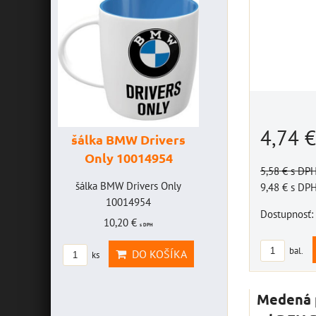
4,74 
šálka BMW Drivers
šálka "Yamah
Only 10014954
VR46" 1001477
5,58 €
s DP
AVICE
šálka BMW Drivers Only
šálka "Yamaha VR46
9,48 €
s DP
LEFF -
10014954
10014772
Dostupnosť:
2
10,20 €
19,46 €
s DPH
s DPH
VICE
bal.
DO KOŠÍKA
DO KOŠ
ks
ks
LEFF
H
Medená p