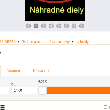
IS,ÚDRŽBA
čistiace a ochranné prostriedky
na brzdy
y
Parametre
Hľadať text
4,00 €
Do: