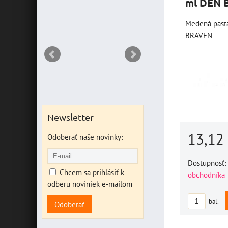
IANT
ml DEN 
Medená pasta
BRAVEN
Newsletter
13,12
Odoberať naše novinky:
Dostupnosť:
Chcem sa prihlásiť k
obchodníka
odberu noviniek e-mailom
bal.
Odoberať