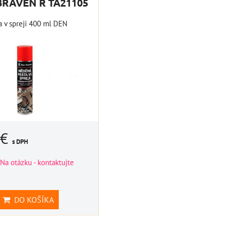
BRAVEN R TA21105
DO KOŠÍKA
ks
 v spreji 400 ml DEN
 €
s DPH
Na otázku - kontaktujte
DO KOŠÍKA