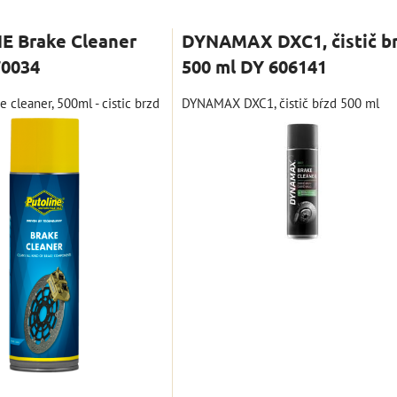
nam
Tabuľka
E Brake Cleaner
DYNAMAX DXC1, čistič b
70034
500 ml DY 606141
e cleaner, 500ml - cistic brzd
DYNAMAX DXC1, čistič bŕzd 500 ml