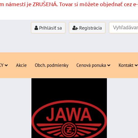
 námestí je ZRUŠENÁ. Tovar si môžete objednať cez e-s
Prihlásiť sa
Registrácia
KY
Akcie
Obch. podmienky
Cenová ponuka
Kontakt