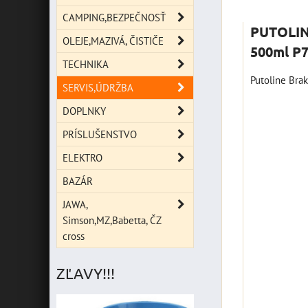
Mriežka
Zoz
CAMPING,BEZPEČNOSŤ
PUTOLIN
OLEJE,MAZIVÁ, ČISTIČE
500ml P
TECHNIKA
Putoline Brak
SERVIS,ÚDRŽBA
DOPLNKY
PRÍSLUŠENSTVO
ELEKTRO
BAZÁR
JAWA,
Simson,MZ,Babetta, ČZ
cross
ZĽAVY!!!