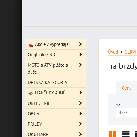
Akcie / výpredaje
Úvod
SERV
Originálne ND
na brzd
MOTO a ATV plášte a
duše
DETSKÁ KATEGÓRIA
Cena
DARČEKY A INÉ
OBLEČENIE
Od:
OBUV
PRILBY
OKULIARE