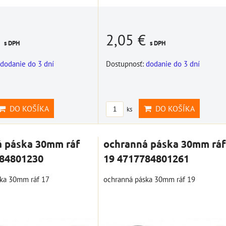
€
2,05 €
s DPH
s DPH
dodanie do 3 dní
Dostupnosť:
dodanie do 3 dní
DO KOŠÍKA
DO KOŠÍKA
ks
á páska 30mm ráf
ochranná páska 30mm ráf
784801230
19 4717784801261
ka 30mm ráf 17
ochranná páska 30mm ráf 19