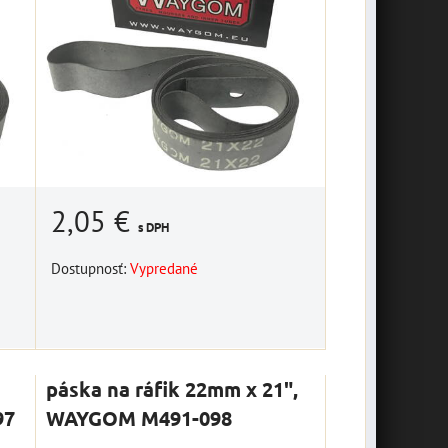
2,05 €
s DPH
Dostupnosť:
Vypredané
páska na ráfik 22mm x 21",
97
WAYGOM M491-098