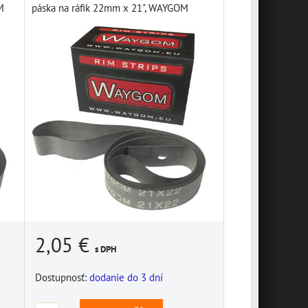
M
páska na ráfik 22mm x 21", WAYGOM
2,05 €
s DPH
Dostupnosť:
dodanie do 3 dní