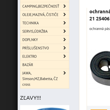
Mriežka
Zoz
CAMPING,BEZPEČNOSŤ
ochrann
OLEJE,MAZIVÁ, ČISTIČE
21 25406
TECHNIKA
ochranná pás
SERVIS,ÚDRŽBA
DOPLNKY
PRÍSLUŠENSTVO
ELEKTRO
BAZÁR
JAWA,
Simson,MZ,Babetta, ČZ
cross
ZĽAVY!!!