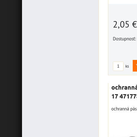
2,05 
Dostupnosť:
ks
ochrann
17 4717
ochranná pás