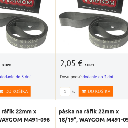
ÍKA
€
2,05 €
s DPH
s DPH
dodanie do 3 dní
Dostupnosť:
dodanie do 3 dní
DO KOŠÍKA
DO KOŠÍKA
ks
 ráfik 22mm x
páska na ráfik 22mm x
 WAYGOM M491-096
18/19", WAYGOM M491-0