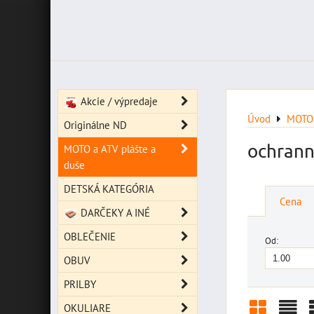
Akcie / výpredaje
Úvod
MOTO 
Originálne ND
ochrann
MOTO a ATV plášte a
duše
DETSKÁ KATEGÓRIA
Cena
DARČEKY A INÉ
OBLEČENIE
Od:
OBUV
PRILBY
OKULIARE