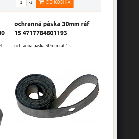
DO KOŠÍKA
ks
ochranná páska 30mm ráf
00
15 4717784801193
M
ochranná páska 30mm ráf 15