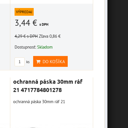
VÝPREDAJ
3,44 €
s DPH
4,29 €
s DPH
Zľava 0,86 €
Dostupnosť:
Skladom
DO KOŠÍKA
ks
ochranná páska 30mm ráf
21 4717784801278
ochranná páska 30mm ráf 21