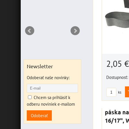
DO KOŠ
ks
2,05 
Newsletter
Dostupnosť:
Odoberať naše novinky:
ks
Chcem sa prihlásiť k
odberu noviniek e-mailom
páska na
Odoberať
16/17",