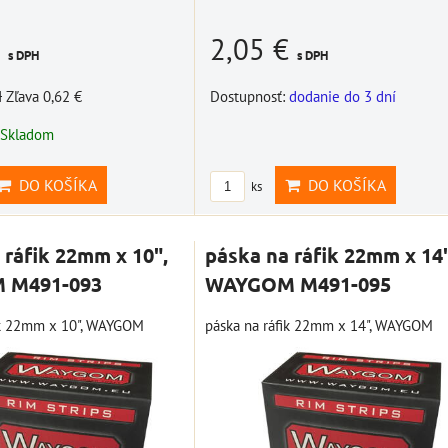
€
2,05 €
s DPH
s DPH
H
Zľava 0,62 €
Dostupnosť:
dodanie do 3 dní
 s
štartovací box +
Skladom
špeciálny set
power banka,
ower
náradia pre BMW
bootovací prúd 400
DO KOŠÍKA
DO KOŠÍKA
ks
ací
10002768
A, NOCO GB20
OCO
BAT997
Novšie motocykle BMW
PRO
 ráfik 22mm x 10",
páska na ráfik 22mm x 14"
majú vôbec málo nástrojov 
štartovací box + power
SA)
 M491-093
WAYGOM M491-095
základnej výbave a...
banka, bootovací prúd 400
A, NOCO GB20
30,74 €
s DPH
ik 22mm x 10", WAYGOM
páska na ráfik 22mm x 14", WAYGOM
álnym
109,01 €
s DPH
DO KOŠÍKA
ks
anka,
DO KOŠÍKA
ks