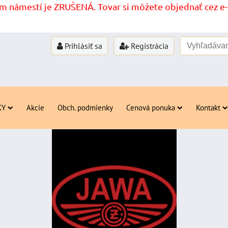
 námestí je ZRUŠENÁ. Tovar si môžete objednať cez e-s
Prihlásiť sa
Registrácia
KY
Akcie
Obch. podmienky
Cenová ponuka
Kontakt