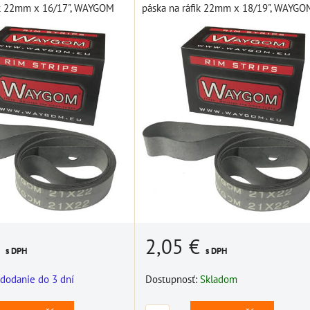
ik 22mm x 16/17", WAYGOM
páska na ráfik 22mm x 18/19", WAYGO
€
2,05 €
s DPH
s DPH
dodanie do 3 dní
Dostupnosť:
Skladom