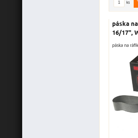
ks
páska na
16/17",
páska na ráf