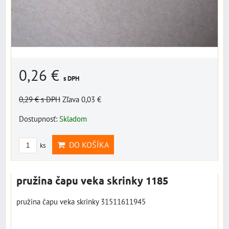
0,26 €
s DPH
0,29 €
s DPH
Zľava 0,03 €
Dostupnosť:
Skladom
DO KOŠÍKA
ks
pružina čapu veka skrinky 1185
pružina čapu veka skrinky 31511611945