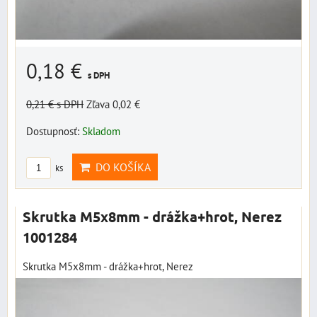
0,18 €
s DPH
0,21 €
s DPH
Zľava 0,02 €
Dostupnosť:
Skladom
DO KOŠÍKA
ks
Skrutka M5x8mm - drážka+hrot, Nerez
1001284
Skrutka M5x8mm - drážka+hrot, Nerez