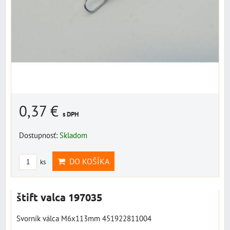
0,37 €
s DPH
Dostupnosť:
Skladom
DO KOŠÍKA
ks
štift valca 197035
Svorník válca M6x113mm 451922811004