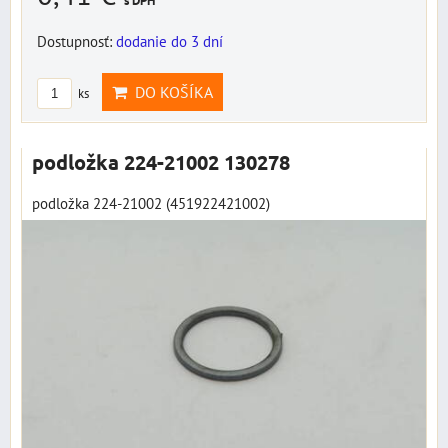
s DPH
Dostupnosť:
dodanie do 3 dní
DO KOŠÍKA
ks
podložka 224-21002 130278
podložka 224-21002 (451922421002)