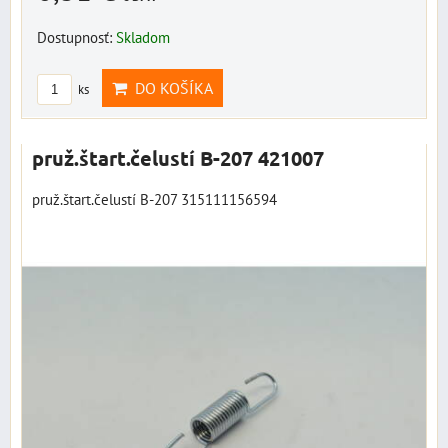
Dostupnosť:
Skladom
DO KOŠÍKA
ks
pruž.štart.čelustí B-207 421007
pruž.štart.čelustí B-207 315111156594