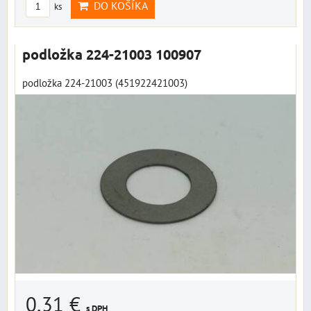
DO KOŠÍKA
ks
podložka 224-21003 100907
podložka 224-21003 (451922421003)
0,31 €
s DPH