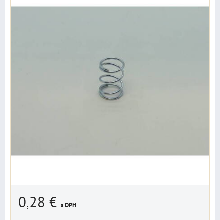
0,28 €
s DPH