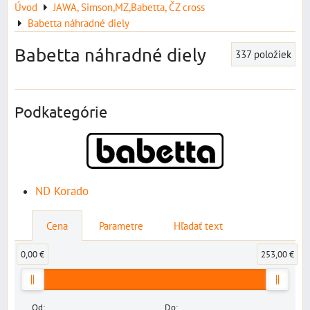
Úvod
JAWA, Simson,MZ,Babetta, ČZ cross
Babetta náhradné diely
Babetta náhradné diely
337
položiek
Podkategórie
ND Korado
Cena
Parametre
Hľadať text
0,00 €
253,00 €
Od:
Do: