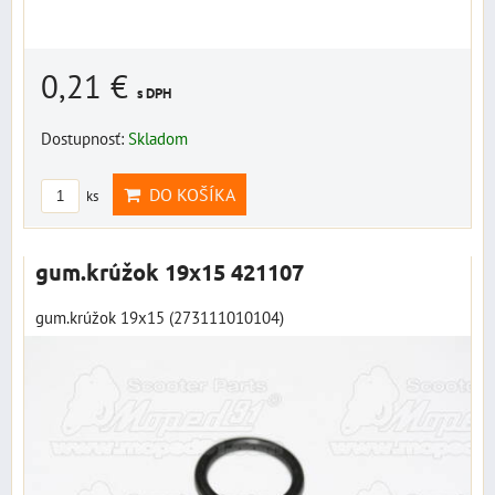
0,21 €
s DPH
Dostupnosť:
Skladom
DO KOŠÍKA
ks
gum.krúžok 19x15 421107
gum.krúžok 19x15 (273111010104)