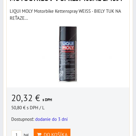
LIQUI MOLY Motorbike Kettenspray WEISS - BIELY TUK NA
REŤAZE...
20,32 €
s DPH
50,80 €
s DPH
/ L
Dostupnosť:
dodanie do 3 dní
DO KOŠÍKA
bal.