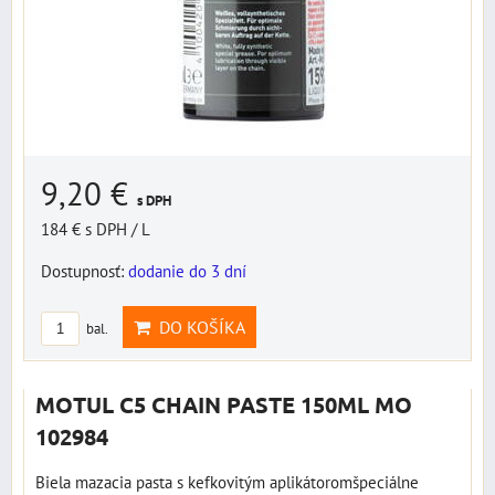
9,20 €
s DPH
184 €
s DPH
/ L
Dostupnosť:
dodanie do 3 dní
DO KOŠÍKA
bal.
MOTUL C5 CHAIN PASTE 150ML MO
102984
Biela mazacia pasta s kefkovitým aplikátoromšpeciálne