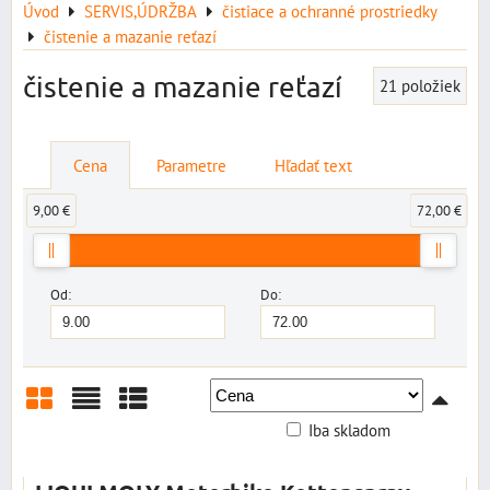
Úvod
SERVIS,ÚDRŽBA
čistiace a ochranné prostriedky
čistenie a mazanie reťazí
čistenie a mazanie reťazí
21
položiek
Cena
Parametre
Hľadať text
9,00 €
72,00 €
Od:
Do:
Iba skladom
Mriežka
Zoznam
Tabuľka