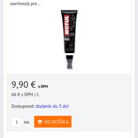
navrhnutá pre...
9,90 €
s DPH
66 €
s DPH
/ L
Dostupnosť:
dodanie do 3 dní
DO KOŠÍKA
bal.