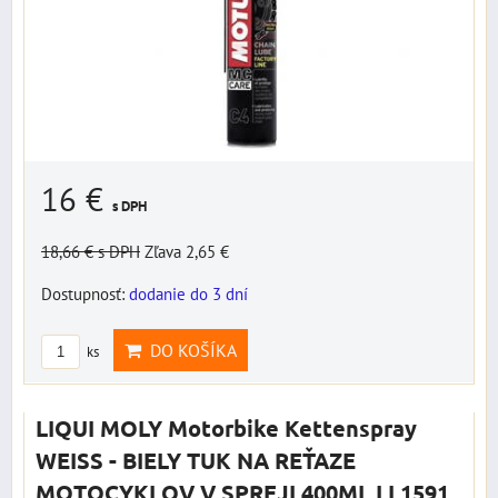
16 €
s DPH
18,66 €
s DPH
Zľava 2,65 €
Dostupnosť:
dodanie do 3 dní
DO KOŠÍKA
ks
LIQUI MOLY Motorbike Kettenspray
WEISS - BIELY TUK NA REŤAZE
MOTOCYKLOV V SPREJI 400ML LI 1591