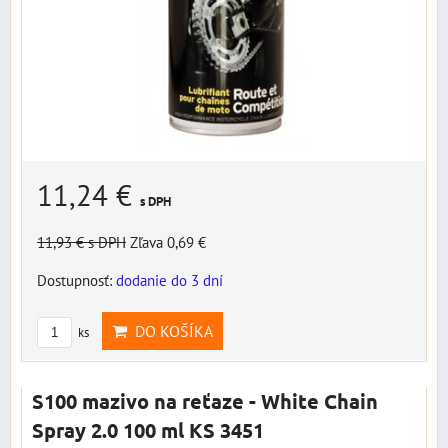
11,24 €
s DPH
11,93 €
s DPH
Zľava 0,69 €
Dostupnosť:
dodanie do 3 dní
DO KOŠÍKA
ks
S100 mazivo na reťaze - White Chain
Spray 2.0 100 ml KS 3451