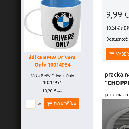
9,99 
10,24 €
s D
Dostupnosť:
VYBER
šálka BMW Drivers
šálka "Yamaha
Only 10014954
VR46" 10014772
pracka n
VICE
šálka BMW Drivers Only
šálka "Yamaha VR46"
"CHOPPE
FF -
10014954
10014772
10,20 €
19,46 €
s DPH
s DPH
pracka na o
CE
DO KOŠÍKA
DO KOŠÍK
ks
ks
FF