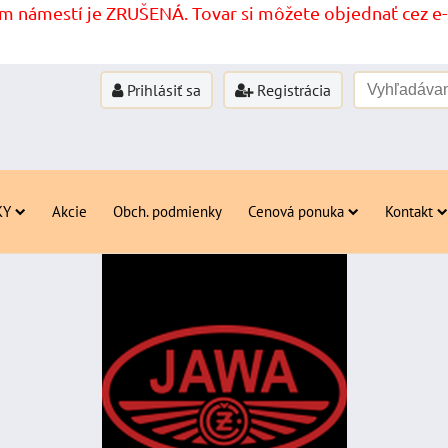
 námestí je ZRUŠENÁ. Tovar si môžete objednať cez e-s
Prihlásiť sa
Registrácia
KY
Akcie
Obch. podmienky
Cenová ponuka
Kontakt