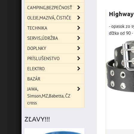
Mriežka
Zoz
CAMPING,BEZPEČNOSŤ
Highway1
OLEJE,MAZIVÁ, ČISTIČE
- opasok zo s
TECHNIKA
dľžka od 90 -
SERVIS,ÚDRŽBA
DOPLNKY
PRÍSLUŠENSTVO
ELEKTRO
BAZÁR
JAWA,
Simson,MZ,Babetta, ČZ
cross
ZĽAVY!!!