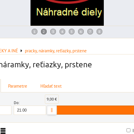
KY A INÉ
pracky, náramky, reťiazky, prstene
náramky, reťiazky, prstene
Parametre
Hľadať text
9,00 €
Do: