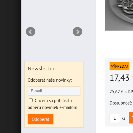
NT
VÝPREDAJ
Newsletter
17,43
Odoberať naše novinky:
25,62 €
s D
Chcem sa prihlásiť k
Dostupnosť:
odberu noviniek e-mailom
ks
Odoberať