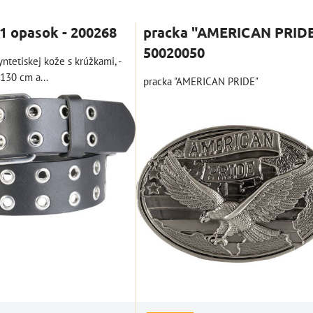
nam
Tabuľka
 opasok - 200268
pracka "AMERICAN PRID
50020050
yntetiskej kože s krúžkami, -
 130 cm a...
pracka "AMERICAN PRIDE"