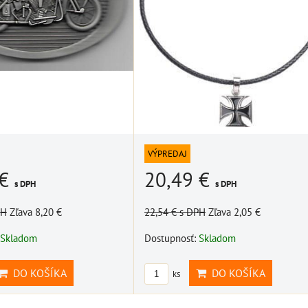
DO KOŠÍKA
ks
VÝPREDAJ
 €
20,49 €
s DPH
s DPH
PH
Zľava 8,20 €
22,54 €
s DPH
Zľava 2,05 €
Skladom
Dostupnosť:
Skladom
DO KOŠÍKA
DO KOŠÍKA
ks