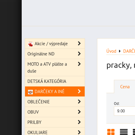
Akcie / výpredaje
Úvod
DARČE
Originálne ND
pracky, 
MOTO a ATV plášte a
duše
DETSKÁ KATEGÓRIA
Cena
DARČEKY A INÉ
OBLEČENIE
Od:
OBUV
PRILBY
OKULIARE