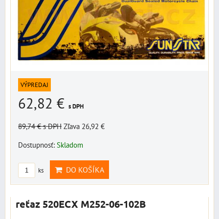
VÝPREDAJ
62,82 €
s DPH
89,74 €
s DPH
Zľava 26,92 €
Dostupnosť:
Skladom
DO KOŠÍKA
ks
reťaz 520ECX M252-06-102B