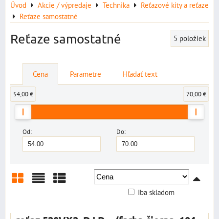
Úvod
Akcie / výpredaje
Technika
Reťazové kity a reťaze
Reťaze samostatné
Reťaze samostatné
5
položiek
Cena
Parametre
Hľadať text
54,00 €
70,00 €
Od:
Do:
Iba skladom
Mriežka
Zoznam
Tabuľka