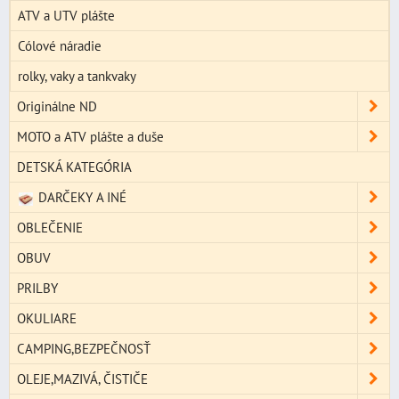
ATV a UTV plášte
Cólové náradie
rolky, vaky a tankvaky
Originálne ND
MOTO a ATV plášte a duše
DETSKÁ KATEGÓRIA
DARČEKY A INÉ
OBLEČENIE
OBUV
PRILBY
OKULIARE
CAMPING,BEZPEČNOSŤ
OLEJE,MAZIVÁ, ČISTIČE