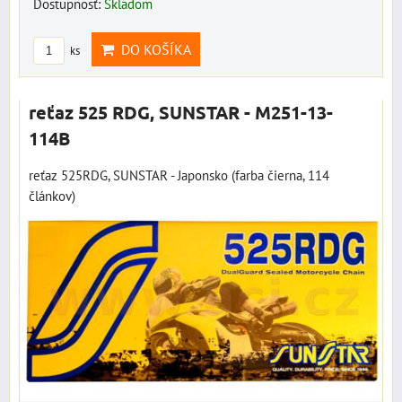
Dostupnosť:
Skladom
DO KOŠÍKA
ks
reťaz 525 RDG, SUNSTAR - M251-13-
114B
reťaz 525RDG, SUNSTAR - Japonsko (farba čierna, 114
článkov)