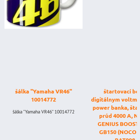
šálka "Yamaha VR46"
štartovací box
10014772
digitálnym voltme
power banka, štar
šálka "Yamaha VR46" 10014772
prúd 4000 A, 
GENIUS BOOST
GB150 (NOCO U
BAT998