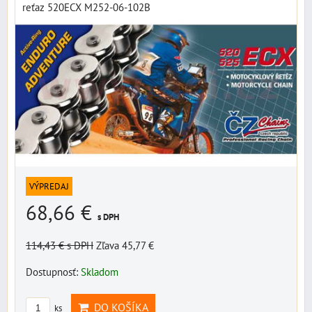
reťaz 520ECX M252-06-102B
VÝPREDAJ
68,66 €
s DPH
114,43 €
s DPH
Zľava 45,77 €
Dostupnosť:
Skladom
DO KOŠÍKA
ks