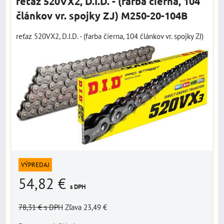
reťaz 520VX2, D.I.D. - (farba čierna, 104
článkov vr. spojky ZJ) M250-20-104B
reťaz 520VX2, D.I.D. - (farba čierna, 104 článkov vr. spojky ZJ)
VÝPREDAJ
54,82 €
s DPH
78,31 €
s DPH
Zľava 23,49 €