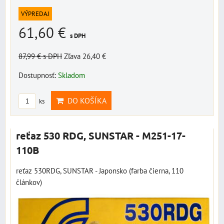
VÝPREDAJ
61,60 €
s DPH
87,99 €
s DPH
Zľava 26,40 €
Dostupnosť:
Skladom
DO KOŠÍKA
ks
reťaz 530 RDG, SUNSTAR - M251-17-
110B
reťaz 530RDG, SUNSTAR - Japonsko (farba čierna, 110
článkov)