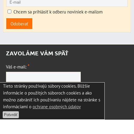
Chcem sa prihlásiť k odberu noviniek e-mailom
Odoberať
ZAVOLÁME VÁM SPÄŤ
*
Váš e-mail:
Tieto stránky používajú súbory cookies. Bližšie
*
Vaša otázka:
informácie o použitých súboroch cookies a ako
možno zabrániť ich používaniu nájdete na stránke s
informáciami o
ochrane osobných údajov
Potvrdiť