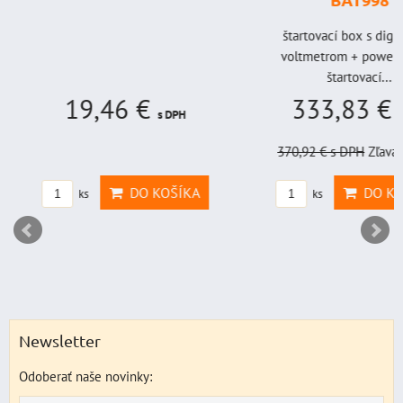
štartovací box s digi
voltmetrom + power b
štartovací...
19,46 €
333,83 €
s DPH
s
370,92 €
s DPH
Zľava 
DO KOŠÍKA
DO KO
ks
ks
Newsletter
Odoberať naše novinky: