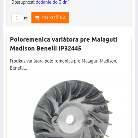
Dostupnosť:
dodanie do 3 dní
DO KOŠÍKA
ks
Poloremenica variátora pre Malaguti
Madison Benelli IP32445
Protikus variátora polo remenica pre Malaguti Madison,
Benelli,...