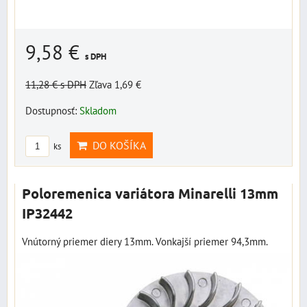
9,58 €
s DPH
11,28 €
s DPH
Zľava 1,69 €
Dostupnosť:
Skladom
DO KOŠÍKA
ks
Poloremenica variátora Minarelli 13mm
IP32442
Vnútorný priemer diery 13mm. Vonkajší priemer 94,3mm.