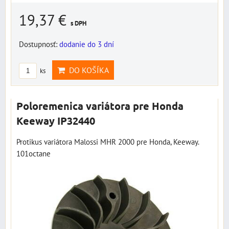
19,37 €
s DPH
Dostupnosť:
dodanie do 3 dní
DO KOŠÍKA
ks
Poloremenica variátora pre Honda
Keeway IP32440
Protikus variátora Malossi MHR 2000 pre Honda, Keeway.
101octane