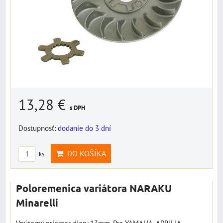
13,28 €
s DPH
Dostupnosť:
dodanie do 3 dní
DO KOŠÍKA
ks
Poloremenica variátora NARAKU
Minarelli
Vnútorný priemer diery 13mm. Pre YAMAHA, APRILIA,