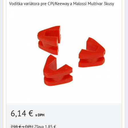
Vodítka variátora pre CPI/Keeway a Malossi Multivar 3kusy
6,14 €
s DPH
7,98 €
s DPH
Zľava 1,85 €