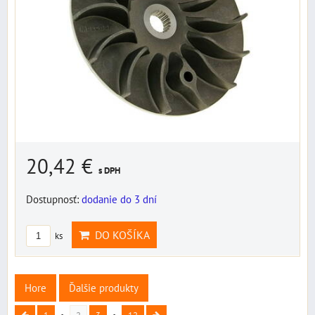
20,42 €
s DPH
Dostupnosť:
dodanie do 3 dní
DO KOŠÍKA
ks
Hore
Ďalšie produkty