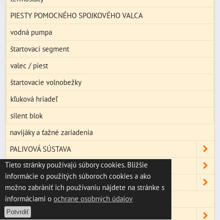
PIESTY POMOCNÉHO SPOJKOVÉHO VALCA
vodná pumpa
štartovací segment
valec / piest
štartovacie volnobežky
kľuková hriadeľ
silent blok
navijáky a ťažné zariadenia
PALIVOVÁ SÚSTAVA
Tieto stránky používajú súbory cookies. Bližšie
RÁM, KAPOTÁŽ
informácie o použitých súboroch cookies a ako
REŤAZE KOLIEČKA ROZETY
možno zabrániť ich používaniu nájdete na stránke s
informáciami o
ochrane osobných údajov
Remene náhonu
Potvrdiť
SVIEČKY FAJKY