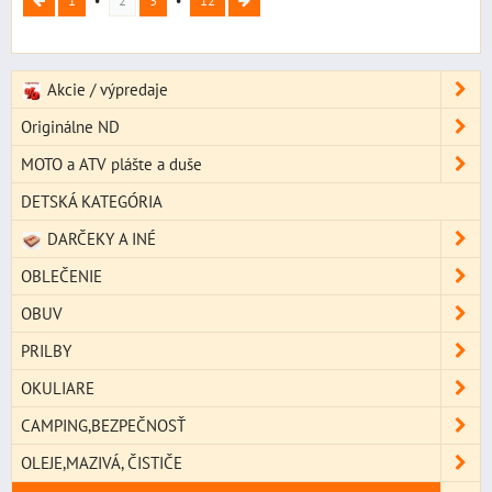
1
2
3
12
Akcie / výpredaje
Originálne ND
MOTO a ATV plášte a duše
DETSKÁ KATEGÓRIA
DARČEKY A INÉ
OBLEČENIE
OBUV
PRILBY
OKULIARE
CAMPING,BEZPEČNOSŤ
OLEJE,MAZIVÁ, ČISTIČE