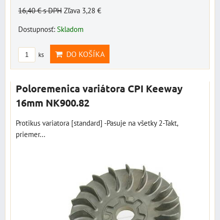
16,40 €
s DPH
Zľava 3,28 €
Dostupnosť:
Skladom
DO KOŠÍKA
ks
Poloremenica variátora CPI Keeway
16mm NK900.82
Protikus variatora [standard] -Pasuje na všetky 2-Takt,
priemer...