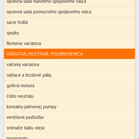
opravná sada hlavného spojkového valca
opravná sada pomocného spojkového valca
sacie hrdlá
spojky
Remene variatora
VARIATOR, MULTIVAR, POLOREMENICA
valčeky variatora
radiace a brzdové páky
guferá motora
čidlo neutrálu
kontakty palivovej pumpy
ventilová podložka
snímače tlaku oleja
termostaty