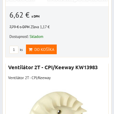
6,62 €
s DPH
7,79 €
s DPH
Zľava 1,17 €
Dostupnosť:
Skladom
DO KOŠÍKA
ks
Ventilátor 2T - CPI/Keeway KW13983
Ventilátor 2T - CPI/Keeway