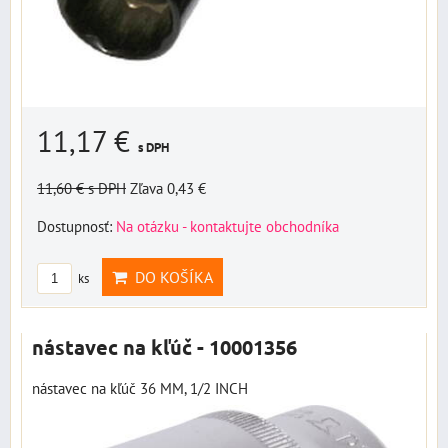
11,17 €
s DPH
11,60 €
s DPH
Zľava 0,43 €
Dostupnosť:
Na otázku - kontaktujte obchodníka
DO KOŠÍKA
ks
nástavec na kľúč - 10001356
nástavec na kľúč 36 MM, 1/2 INCH