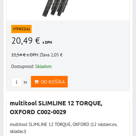
VÝPREDAJ
20,49 €
s DPH
22,54 €
s DPH
Zľava 2,05 €
Dostupnosť:
Skladom
DO KOŠÍKA
ks
multitool SLIMLINE 12 TORQUE,
OXFORD C002-0029
multitool SLIMLINE 12 TORQUE, OXFORD (12 nástavcov,
skladací)