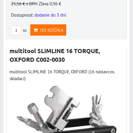
25,56 €
s DPH
Zľava 0,96 €
Dostupnosť:
dodanie do 3 dní
DO KOŠÍKA
ks
multitool SLIMLINE 16 TORQUE,
OXFORD C002-0030
multitool SLIMLINE 16 TORQUE, OXFORD (16 nástavcov,
skladací)