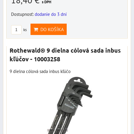
18,40 €
s DPH
Dostupnosť:
dodanie do 3 dní
DO KOŠÍKA
ks
Rothewald® 9 dielna cólová sada inbus
kľúčov - 10003258
9 dielna cólová sada inbus kľúčo