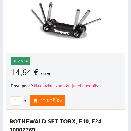
NOVINKA
14,64 €
s DPH
Dostupnosť:
Na otázku - kontaktujte obchodníka
DO KOŠÍKA
ks
ROTHEWALD SET TORX, E10, E24
10002769