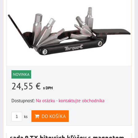
NOVINKA
24,55 €
s DPH
Dostupnosť:
Na otázku - kontaktujte obchodníka
DO KOŠÍKA
ks
sada 9 TX bitových kľúčov s magnetom,