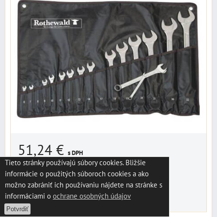
51,24 €
s DPH
Tieto stránky používajú súbory cookies. Bližšie
Dostupnosť:
Skladom
informácie o použitých súboroch cookies a ako
možno zabrániť ich používaniu nájdete na stránke s
informáciami o
ochrane osobných údajov
DO KOŠÍKA
ks
Potvrdiť