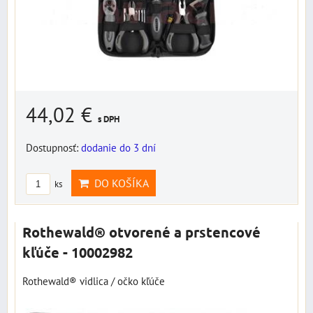
44,02 €
s DPH
Dostupnosť:
dodanie do 3 dní
DO KOŠÍKA
ks
Rothewald® otvorené a prstencové
kľúče - 10002982
Rothewald® vidlica / očko kľúče