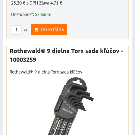
25,20 €
s DPH
Zľava 4,71 €
Dostupnosť:
Skladom
DO KOŠÍKA
ks
Rothewald® 9 dielna Torx sada kľúčov -
10003259
Rothewald® 9 dielna Torx sada kľúčov