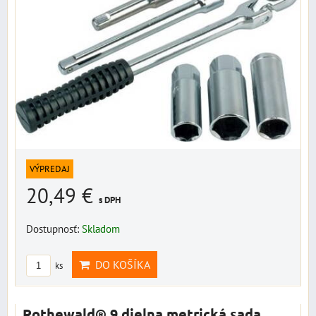
VÝPREDAJ
20,49 €
s DPH
Dostupnosť:
Skladom
DO KOŠÍKA
ks
Rothewald® 9 dielna metrická sada