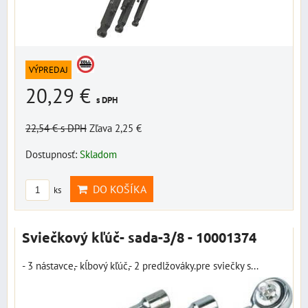
VÝPREDAJ
20,29 €
s DPH
22,54 €
s DPH
Zľava 2,25 €
Dostupnosť:
Skladom
DO KOŠÍKA
ks
Sviečkový kľúč- sada-3/8 - 10001374
- 3 nástavce,- kĺbový kľúč,- 2 predlžováky.pre sviečky s...