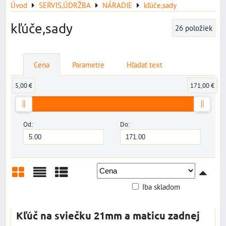
Úvod
SERVIS,ÚDRŽBA
NÁRADIE
kľúče,sady
kľúče,sady
26
položiek
Cena
Parametre
Hľadať text
5,00 €
171,00 €
Od:
Do:
Iba skladom
Mriežka
Zoznam
Tabuľka
Kľúč na sviečku 21mm a maticu zadnej