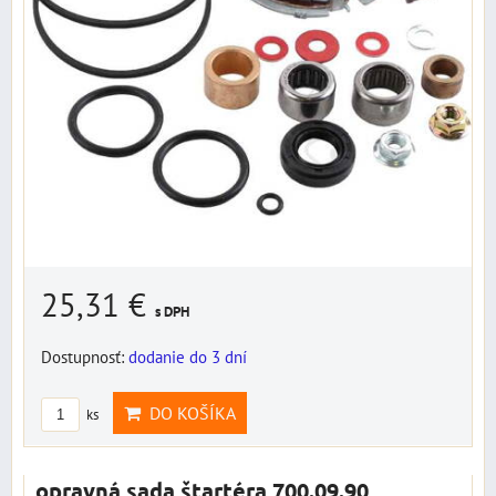
25,31 €
s DPH
Dostupnosť:
dodanie do 3 dní
DO KOŠÍKA
ks
opravná sada štartéra 700.09.90