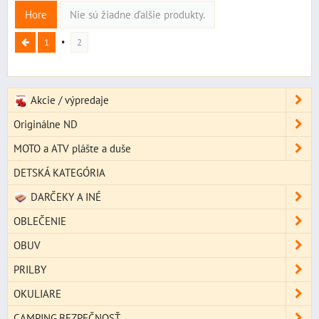
Hore
Nie sú žiadne ďalšie produkty.
1
2
Akcie / výpredaje
Originálne ND
MOTO a ATV plášte a duše
DETSKÁ KATEGÓRIA
DARČEKY A INÉ
OBLEČENIE
OBUV
PRILBY
OKULIARE
CAMPING,BEZPEČNOSŤ