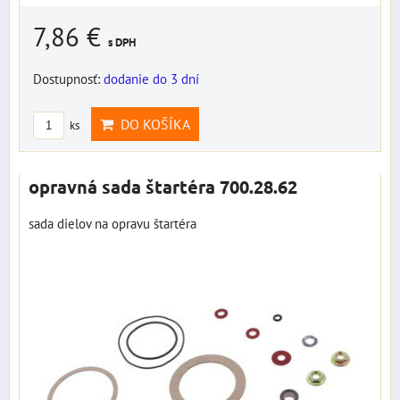
7,86 €
s DPH
Dostupnosť:
dodanie do 3 dní
DO KOŠÍKA
ks
opravná sada štartéra 700.28.62
sada dielov na opravu štartéra