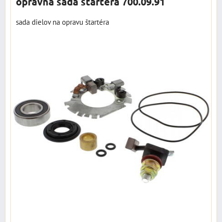
opravná sada štartéra 700.09.91
sada dielov na opravu štartéra