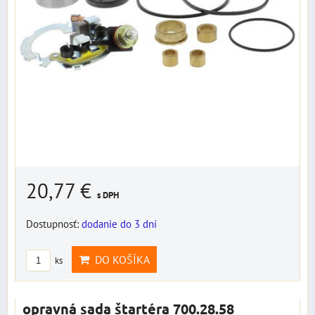
20,77 €
s DPH
Dostupnosť:
dodanie do 3 dní
DO KOŠÍKA
ks
opravná sada štartéra 700.28.58