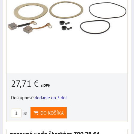
27,71 €
s DPH
Dostupnosť:
dodanie do 3 dní
DO KOŠÍKA
ks
opravná sada štartéra 700.28.64