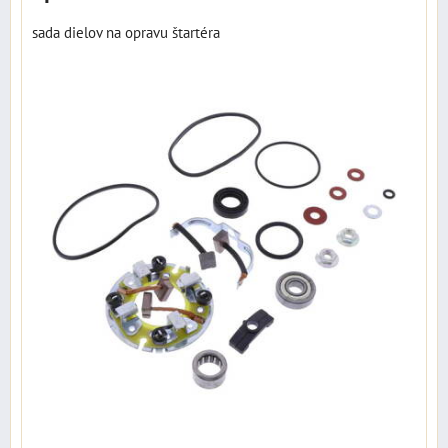
sada dielov na opravu štartéra