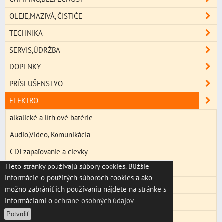
OLEJE,MAZIVÁ, ČISTIČE
TECHNIKA
SERVIS,ÚDRŽBA
DOPLNKY
PRÍSLUŠENSTVO
ELEKTRO
alkalické a líthiové batérie
Audio,Video, Komunikácia
CDI zapaľovanie a cievky
Tieto stránky používajú súbory cookies. Bližšie
zapalovacie ciievky tyčové
informácie o použitých súboroch cookies a ako
GPS navigácie, držiaky GPS a mobilov
možno zabrániť ich používaniu nájdete na stránke s
informáciami o
ochrane osobných údajov
merače motohodín
Potvrdiť
ovládače