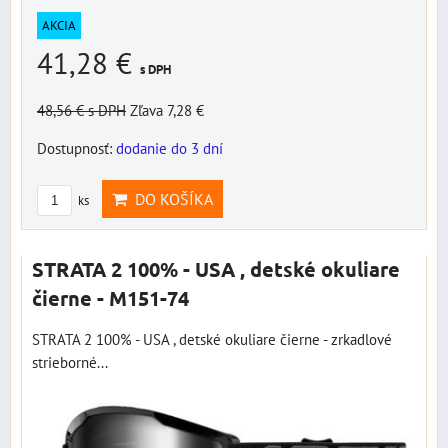
AKCIA
41,28 €
s DPH
48,56 €
s DPH
Zľava 7,28 €
Dostupnosť:
dodanie do 3 dní
DO KOŠÍKA
ks
STRATA 2 100% - USA , detské okuliare
čierne - M151-74
STRATA 2 100% - USA , detské okuliare čierne - zrkadlové
strieborné...