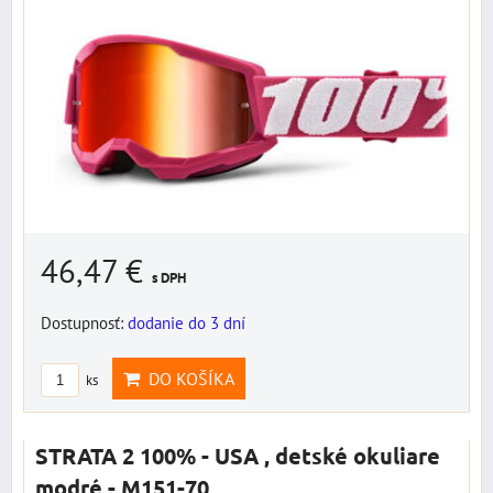
46,47 €
s DPH
Dostupnosť:
dodanie do 3 dní
DO KOŠÍKA
ks
STRATA 2 100% - USA , detské okuliare
modré - M151-70