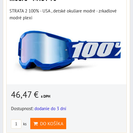
STRATA 2 100% - USA , detské okuliare modré - zrkadlové
modré plexi
46,47 €
s DPH
Dostupnosť:
dodanie do 3 dní
DO KOŠÍKA
ks