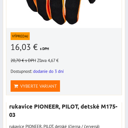
VÝPREDAJ
16,03 €
s DPH
20,70 €
s DPH
Zľava 4,67 €
Dostupnosť:
dodanie do 3 dní
VYBERTE VARIANT
rukavice PIONEER, PILOT, detské M175-
03
rukavice PIONEER, PILOT, detské (čierna / červená)