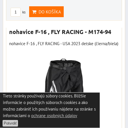
DO KOŠÍKA
ks
nohavice F-16 , FLY RACING - M174-94
nohavice F-16 , FLY RACING - USA 2023 detske (čierna/biela)
Tieto stránky používajú súbory cookies. Bližšie
informácie o použitých súboroch cookies a ako
možno zabrániť ich používaniu nájdete na stránke s
informáciami o
ochrane osobných údajov
Potvrdiť