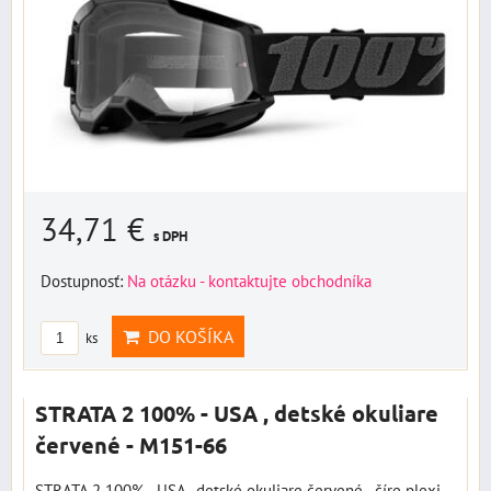
34,71 €
s DPH
Dostupnosť:
Na otázku - kontaktujte obchodníka
DO KOŠÍKA
ks
STRATA 2 100% - USA , detské okuliare
červené - M151-66
STRATA 2 100% - USA , detské okuliare červené - číre plexi