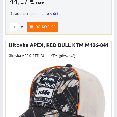
44,17 €
s DPH
Dostupnosť:
dodanie do 3 dní
DO KOŠÍKA
ks
šiltovka APEX, RED BULL KTM M186-841
šiltovka APEX, RED BULL KTM (piesková)