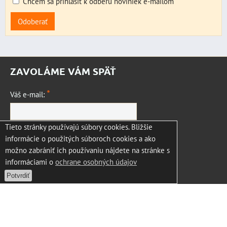
Chcem sa prihlásiť k odberu noviniek e-mailom
Odoberať
ZAVOLÁME VÁM SPÄŤ
*
Váš e-mail:
Tieto stránky používajú súbory cookies. Bližšie
*
Vaša otázka:
informácie o použitých súboroch cookies a ako
možno zabrániť ich používaniu nájdete na stránke s
informáciami o
ochrane osobných údajov
Potvrdiť
Odoslať