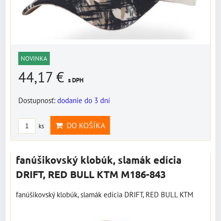
NOVINKA
44,17 €
s DPH
Dostupnosť:
dodanie do 3 dní
DO KOŠÍKA
ks
fanúšikovský klobúk, slamák edícia
DRIFT, RED BULL KTM M186-843
fanúšikovský klobúk, slamák edícia DRIFT, RED BULL KTM