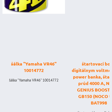
šálka "Yamaha VR46"
štartovací box
10014772
digitálnym voltme
power banka, štar
šálka "Yamaha VR46" 10014772
prúd 4000 A, 
GENIUS BOOST
GB150 (NOCO U
BAT998