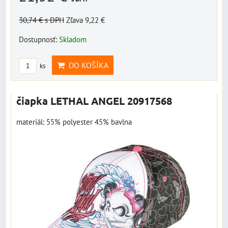
30,74 €
s DPH
Zľava 9,22 €
Dostupnosť:
Skladom
DO KOŠÍKA
ks
čiapka LETHAL ANGEL 20917568
materiál: 55% polyester 45% bavlna