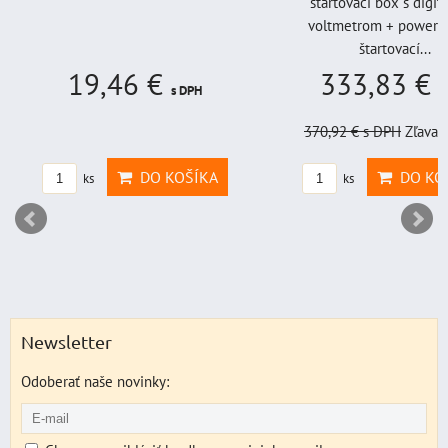
štartovací box s digi
voltmetrom + power b
štartovací...
19,46 €
333,83 €
s DPH
s
370,92 €
s DPH
Zľava 
DO KOŠÍKA
DO KO
ks
ks
Newsletter
Odoberať naše novinky: