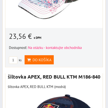
23,56 €
s DPH
Dostupnosť:
Na otázku - kontaktujte obchodníka
DO KOŠÍKA
ks
šiltovka APEX, RED BULL KTM M186-840
šiltovka APEX, RED BULL KTM (modrá)