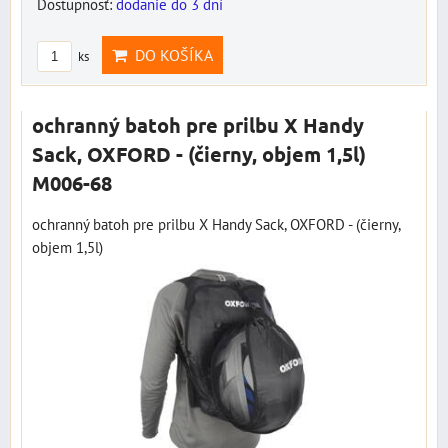
Dostupnosť:
dodanie do 3 dní
DO KOŠÍKA
ks
ochranný batoh pre prilbu X Handy
Sack, OXFORD - (čierny, objem 1,5l)
M006-68
ochranný batoh pre prilbu X Handy Sack, OXFORD - (čierny,
objem 1,5l)