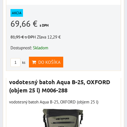
AKCIA
69,66 €
s DPH
81,95 €
s DPH
Zľava 12,29 €
Dostupnosť:
Skladom
DO KOŠÍKA
ks
vodotesný batoh Aqua B-25, OXFORD
(objem 25 l) M006-288
vodotesný batoh Aqua B-25, OXFORD (objem 25 l)