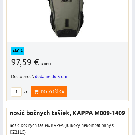
AKCIA
97,59 €
s DPH
Dostupnosť:
dodanie do 3 dní
DO KOŠÍKA
ks
nosič bočných tašiek, KAPPA M009-1409
nosič bočných tašiek, KAPPA (rúrkový, nekompatibilný s
KZ2115)