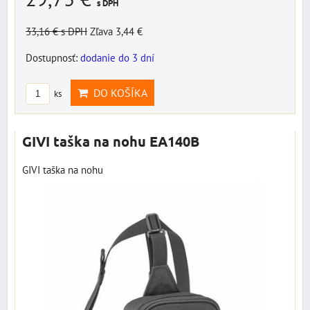
s DPH
33,16 €
s DPH
Zľava 3,44 €
Dostupnosť:
dodanie do 3 dní
DO KOŠÍKA
ks
GIVI taška na nohu EA140B
GIVI taška na nohu