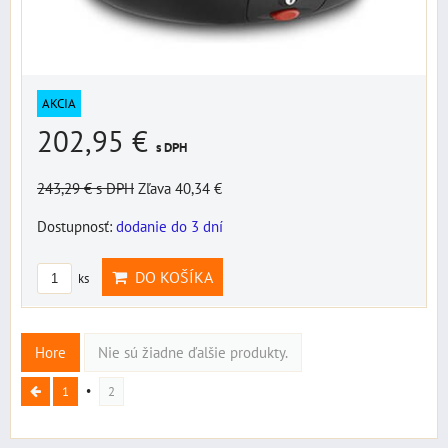
AKCIA
202,95 €
s DPH
243,29 €
s DPH
Zľava 40,34 €
Dostupnosť:
dodanie do 3 dní
DO KOŠÍKA
ks
Hore
Nie sú žiadne ďalšie produkty.
1
2