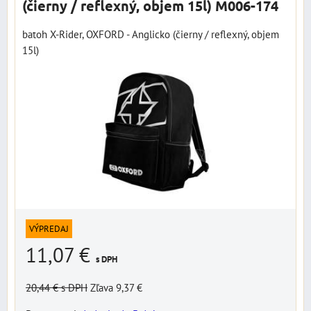
(čierny / reflexný, objem 15l) M006-174
batoh X-Rider, OXFORD - Anglicko (čierny / reflexný, objem
15l)
VÝPREDAJ
11,07 €
s DPH
20,44 €
s DPH
Zľava 9,37 €