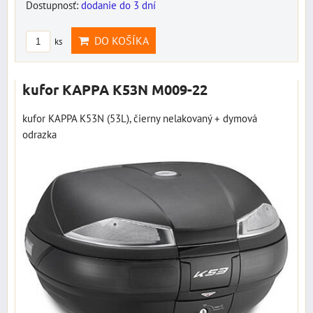
Dostupnosť:
dodanie do 3 dní
DO KOŠÍKA
ks
kufor KAPPA K53N M009-22
kufor KAPPA K53N (53L), čierny nelakovaný + dymová
odrazka