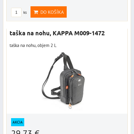
DO KOŠÍKA
ks
taška na nohu, KAPPA M009-1472
taška na nohu, objem 2 L
AKCIA
29,73 €