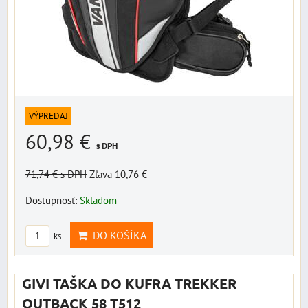
VÝPREDAJ
60,98 €
s DPH
71,74 €
s DPH
Zľava 10,76 €
Dostupnosť:
Skladom
DO KOŠÍKA
ks
GIVI TAŠKA DO KUFRA TREKKER
OUTBACK 58 T512