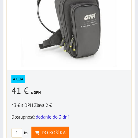
AKCIA
41 €
s DPH
43 €
s DPH
Zľava 2 €
Dostupnosť:
dodanie do 3 dní
DO KOŠÍKA
ks