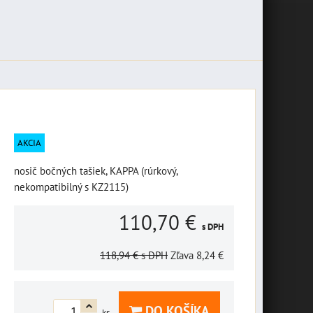
AKCIA
nosič bočných tašiek, KAPPA (rúrkový,
nekompatibilný s KZ2115)
110,70 €
s DPH
118,94 €
s DPH
Zľava
8,24 €
DO KOŠÍKA
ks