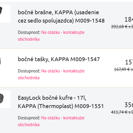
DO KOŠÍKA
ks
bočné brašne, KAPPA (usadenie
18
cez sedlo spolujazdca) M009-1548
202,68 €
s
Dostupnosť:
Na otázku - kontaktujte
obchodníka
bočné tašky, KAPPA M009-1547
15
167,49 €
Dostupnosť:
Na otázku - kontaktujte
obchodníka
EasyLock bočné kufre - 17l,
35
KAPPA (Thermoplast) M009-1551
411,74 €
s
Dostupnosť:
Na otázku - kontaktujte
obchodníka