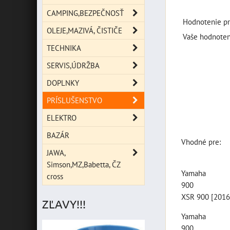
CAMPING,BEZPEČNOSŤ
Hodnotenie pr
OLEJE,MAZIVÁ, ČISTIČE
Vaše hodnoten
TECHNIKA
SERVIS,ÚDRŽBA
DOPLNKY
PRÍSLUŠENSTVO
ELEKTRO
BAZÁR
Vhodné pre:
JAWA,
Simson,MZ,Babetta, ČZ
Yamaha
cross
900
XSR 900 [2016
ZĽAVY!!!
Yamaha
900