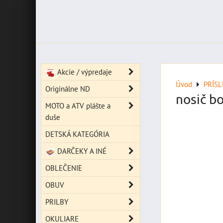
Akcie / výpredaje
Úvod
PRÍS
Originálne ND
nosič b
MOTO a ATV plášte a
duše
DETSKÁ KATEGÓRIA
DARČEKY A INÉ
OBLEČENIE
OBUV
PRILBY
OKULIARE