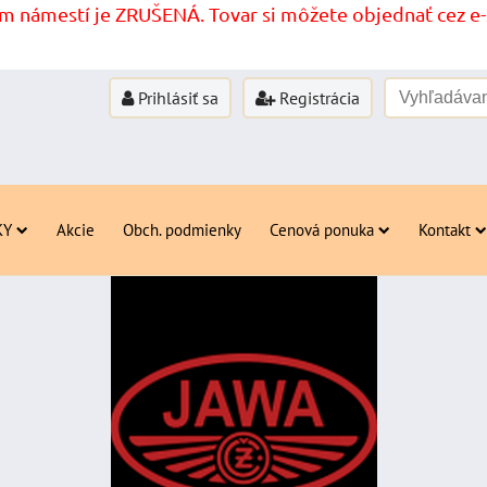
 námestí je ZRUŠENÁ. Tovar si môžete objednať cez e-s
Prihlásiť sa
Registrácia
KY
Akcie
Obch. podmienky
Cenová ponuka
Kontakt