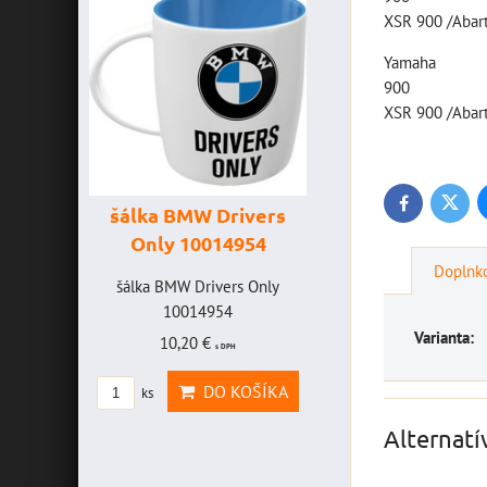
XSR 900 /Abar
Yamaha
900
XSR 900 /Abar
Twitte
Facebook
šálka BMW Drivers
šálka "Yamah
Only 10014954
VR46" 100147
Doplnko
HAVICE
šálka BMW Drivers Only
šálka "Yamaha VR4
OLEFF -
10014954
10014772
2
Varianta:
10,20 €
19,46 €
s DPH
s DPH
AVICE
DO KOŠÍKA
DO KOŠ
ks
ks
OLEFF
Alternatí
PH