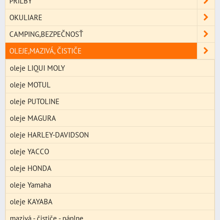
PRILBY
OKULIARE
CAMPING,BEZPEČNOSŤ
OLEJE,MAZIVÁ, ČISTIČE
oleje LIQUI MOLY
oleje MOTUL
oleje PUTOLINE
oleje MAGURA
oleje HARLEY-DAVIDSON
oleje YACCO
oleje HONDA
oleje Yamaha
oleje KAYABA
mazivá - čističe - náplne