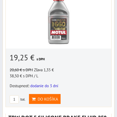
19,25 €
s DPH
20,60 €
s DPH
Zľava 1,35 €
38,50 €
s DPH
/ L
Dostupnosť:
dodanie do 3 dní
DO KOŠÍKA
bal.