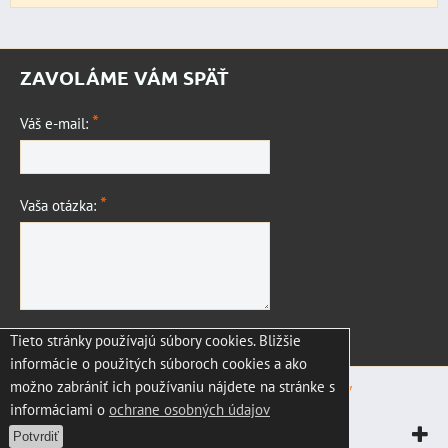
ZAVOLÁME VÁM SPÄŤ
*
Váš e-mail:
*
Vaša otázka:
Tieto stránky používajú súbory cookies. Bližšie
Odoslať
informácie o použitých súboroch cookies a ako
možno zabrániť ich používaniu nájdete na stránke s
Predvoľby súkromia
Zásady ochrany osobných údajov
informáciami o
ochrane osobných údajov
Vytvorené pomocou:
BiznisWeb.sk
Potvrdiť