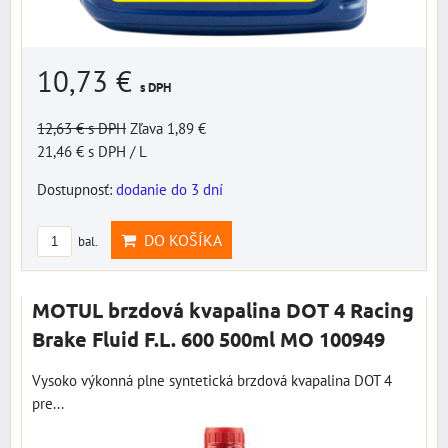
10,73 €
s DPH
12,63 €
s DPH
Zľava 1,89 €
21,46 €
s DPH
/ L
Dostupnosť:
dodanie do 3 dní
DO KOŠÍKA
bal.
MOTUL brzdová kvapalina DOT 4 Racing
Brake Fluid F.L. 600 500ml MO 100949
Vysoko výkonná plne syntetická brzdová kvapalina DOT 4
pre...