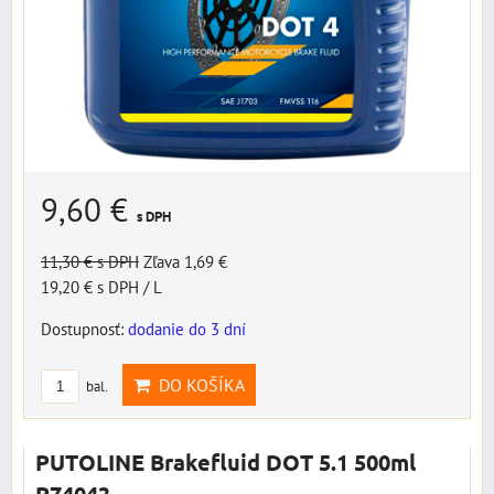
9,60 €
s DPH
11,30 €
s DPH
Zľava 1,69 €
19,20 €
s DPH
/ L
Dostupnosť:
dodanie do 3 dní
DO KOŠÍKA
bal.
PUTOLINE Brakefluid DOT 5.1 500ml