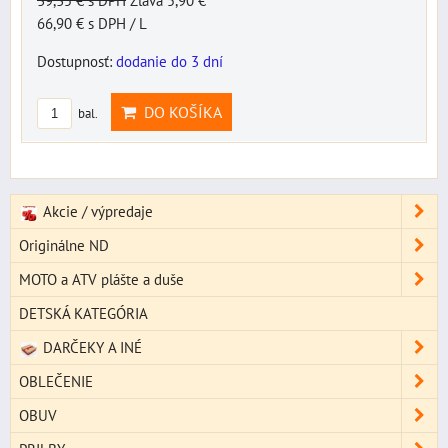
39,35 €
s DPH
Zľava 5,90 €
66,90 €
s DPH
/ L
Dostupnosť:
dodanie do 3 dní
DO KOŠÍKA
bal.
Akcie / výpredaje
Originálne ND
MOTO a ATV plášte a duše
DETSKÁ KATEGÓRIA
DARČEKY A INÉ
OBLEČENIE
OBUV