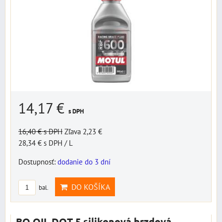
14,17 €
s DPH
16,40 €
s DPH
Zľava 2,23 €
28,34 €
s DPH
/ L
Dostupnosť:
dodanie do 3 dní
DO KOŠÍKA
bal.
BO OIL DOT 5 silikonová brzdová