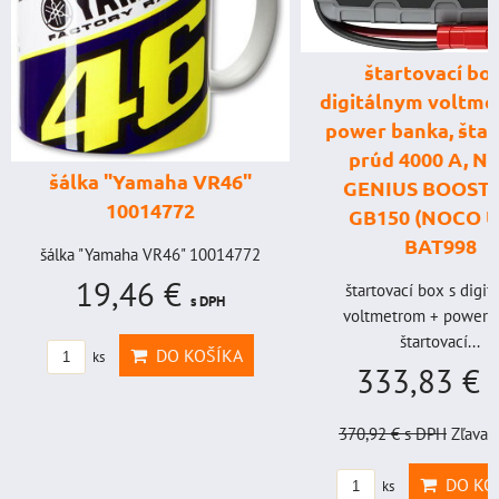
štartovací box
digitálnym voltme
power banka, štar
prúd 4000 A, 
šálka "Yamaha VR46"
GENIUS BOOST
10014772
GB150 (NOCO U
BAT998
šálka "Yamaha VR46" 10014772
19,46 €
štartovací box s digi
s DPH
voltmetrom + power b
štartovací...
DO KOŠÍKA
ks
333,83 €
s
370,92 €
s DPH
Zľava 
DO KO
ks