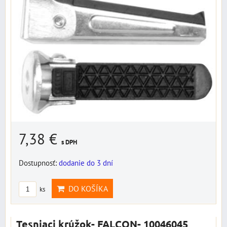
7,38 €
s DPH
Dostupnosť:
dodanie do 3 dní
DO KOŠÍKA
ks
Tesniaci krúžok- FALCON- 10046045