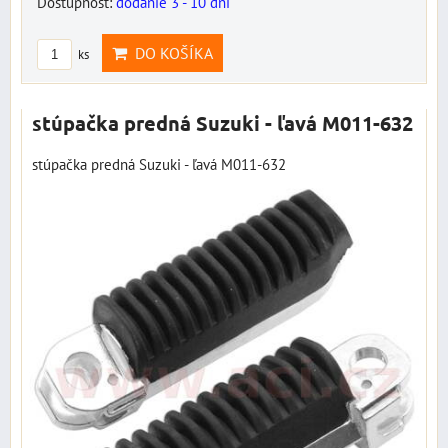
Dostupnosť:
dodanie 3 - 10 dní
DO KOŠÍKA
ks
stúpačka predná Suzuki - ľavá M011-632
stúpačka predná Suzuki - ľavá M011-632