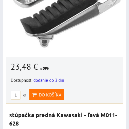
23,48 €
s DPH
Dostupnosť:
dodanie do 3 dní
DO KOŠÍKA
ks
stúpačka predná Kawasaki - ľavá M011-
628