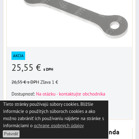
AKCIA
25,55 €
s DPH
26,55 €
s DPH
Zľava 1 €
Dostupnosť:
Na otázku - kontaktujte obchodníka
Tieto stránky používajú súbory cookies. Bližšie
VYBERTE VARIANT
informácie o použitých súboroch cookies a ako
možno zabrániť ich používaniu nájdete na stránke s
informáciami o
ochrane osobných údajov
Kosti pre zvýšenie podvozku - Honda
Potvrdiť