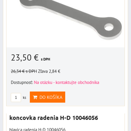
23,50 €
s DPH
26,34 €
s DPH
Zľava 2,84 €
Dostupnosť:
Na otázku - kontaktujte obchodníka
DO KOŠÍKA
ks
koncovka radenia H-D 10046056
hlavica radenia H-D 10046056