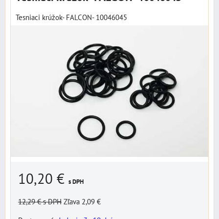
Tesniaci krúžok- FALCON- 10046045
10,20 €
s DPH
12,29 €
s DPH
Zľava 2,09 €