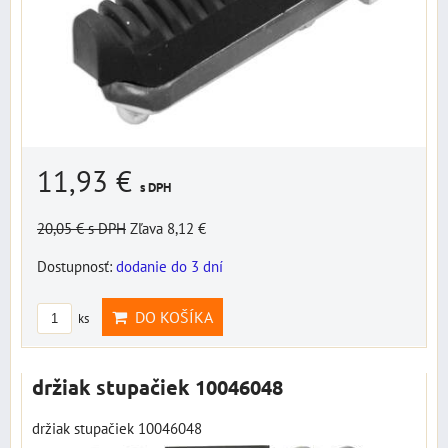
11,93 €
s DPH
20,05 €
s DPH
Zľava 8,12 €
Dostupnosť:
dodanie do 3 dní
DO KOŠÍKA
ks
držiak stupačiek 10046048
držiak stupačiek 10046048