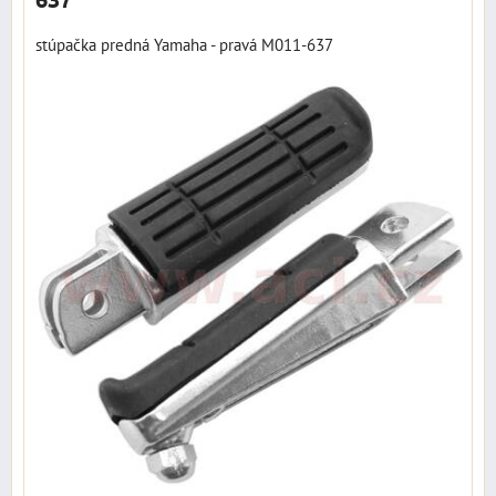
stúpačka predná Yamaha - pravá M011-637