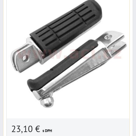
23,10 €
s DPH