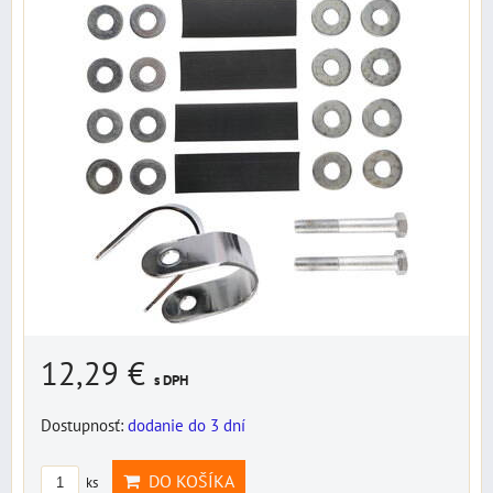
12,29 €
s DPH
Dostupnosť:
dodanie do 3 dní
DO KOŠÍKA
ks