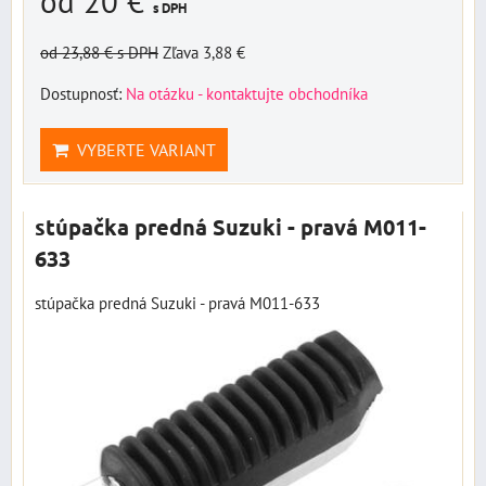
od 20 €
s DPH
od 23,88 €
s DPH
Zľava 3,88 €
Dostupnosť:
Na otázku - kontaktujte obchodníka
VYBERTE VARIANT
stúpačka predná Suzuki - pravá M011-
633
stúpačka predná Suzuki - pravá M011-633