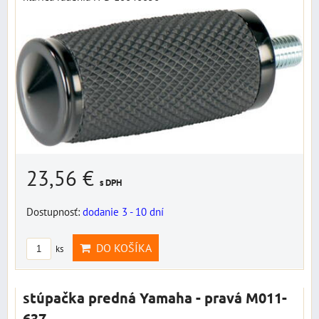
23,56 €
s DPH
Dostupnosť:
dodanie 3 - 10 dní
DO KOŠÍKA
ks
stúpačka predná Yamaha - pravá M011-
637