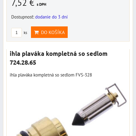
7,52 €
s DPH
Dostupnosť:
dodanie do 3 dní
DO KOŠÍKA
ks
ihla plaváka kompletná so sedlom
724.28.65
ihla plaváka kompletná so sedlom FVS-328