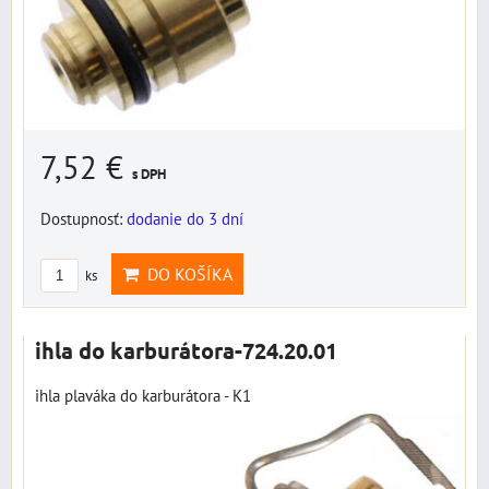
7,52 €
s DPH
Dostupnosť:
dodanie do 3 dní
DO KOŠÍKA
ks
ihla do karburátora-724.20.01
ihla plaváka do karburátora - K1