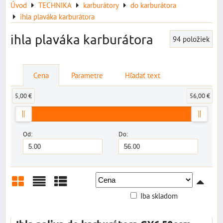
Úvod
TECHNIKA
karburátory
do karburátora
ihla plaváka karburátora
ihla plaváka karburátora
94
položiek
Cena
Parametre
Hľadať text
5,00 €
56,00 €
Od:
Do:
Iba skladom
Mriežka
Zoznam
Tabuľka