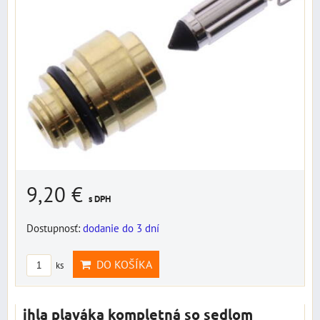
9,20 €
s DPH
Dostupnosť:
dodanie do 3 dní
DO KOŠÍKA
ks
ihla plaváka kompletná so sedlom