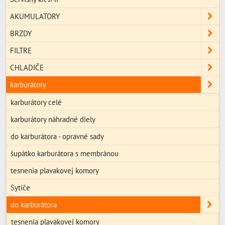
AKUMULATORY
BRZDY
FILTRE
CHLADIČE
karburátory
karburátory celé
karburátory náhradné diely
do karburátora - opravné sady
šupátko karburátora s membránou
tesnenia plavakovej komory
Sytiče
do karburátora
tesnenia plavakovej komory