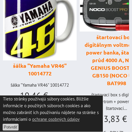
štartovací box
digitálnym voltme
power banka, štar
prúd 4000 A, 
šálka "Yamaha VR46"
GENIUS BOOST
10014772
GB150 (NOCO U
BAT998
šálka "Yamaha VR46" 10014772
19,46 €
štartovací box s digi
s DPH
Tieto stránky používajú súbory cookies. Bližšie
voltmetrom + power b
informácie o použitých súboroch cookies a ako
štartovací...
DO KOŠÍKA
možno zabrániť ich používaniu nájdete na stránke s
ks
333,83 €
informáciami o
ochrane osobných údajov
s
Potvrdiť