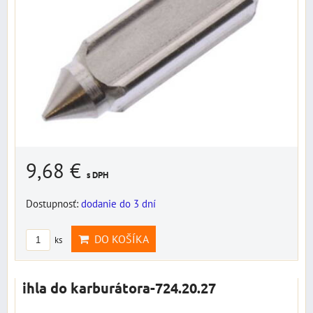
9,68 €
s DPH
Dostupnosť:
dodanie do 3 dní
DO KOŠÍKA
ks
ihla do karburátora-724.20.27