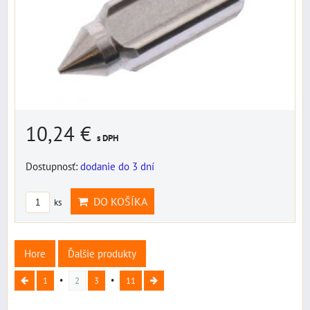
10,24 €
s DPH
Dostupnosť:
dodanie do 3 dní
DO KOŠÍKA
ks
Hore
Ďalšie produkty
1
2
3
11