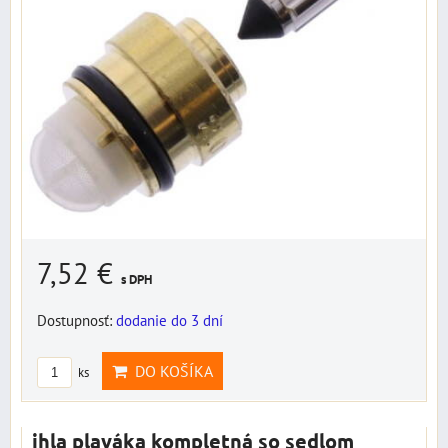
7,52 €
s DPH
Dostupnosť:
dodanie do 3 dní
DO KOŠÍKA
ks
ihla plaváka kompletná so sedlom