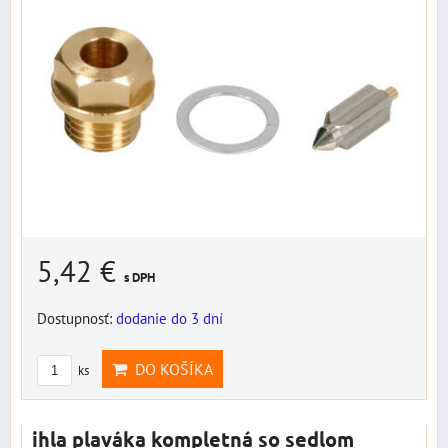
5,42 €
s DPH
Dostupnosť:
dodanie do 3 dní
DO KOŠÍKA
ks
ihla plaváka kompletná so sedlom