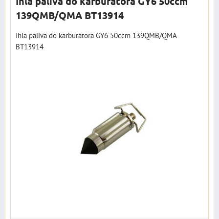
Ihla paliva do karburátora GY6 50ccm
139QMB/QMA BT13914
Ihla paliva do karburátora GY6 50ccm 139QMB/QMA
BT13914