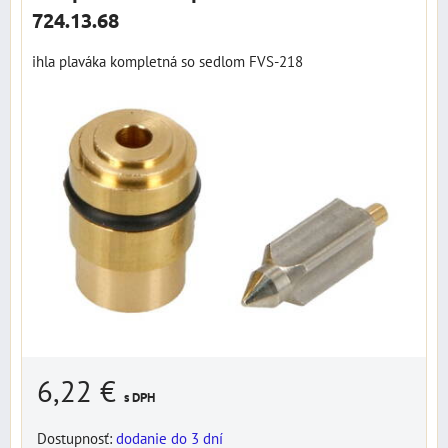
724.13.68
ihla plaváka kompletná so sedlom FVS-218
6,22 €
s DPH
Dostupnosť:
dodanie do 3 dní