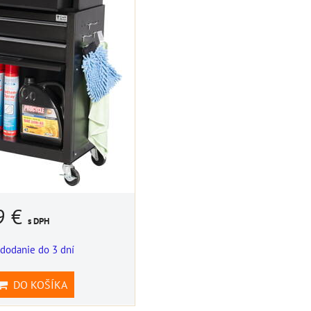
9 €
s DPH
dodanie do 3 dní
DO KOŠÍKA