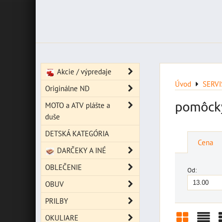
Akcie / výpredaje
Úvod
SERV
Originálne ND
pomôcky
MOTO a ATV plášte a
duše
DETSKÁ KATEGÓRIA
Cena
DARČEKY A INÉ
OBLEČENIE
Od:
OBUV
PRILBY
OKULIARE