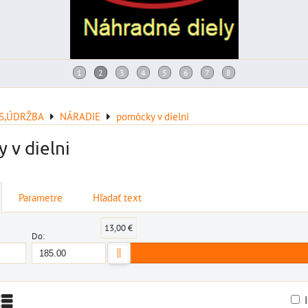
IS,ÚDRŽBA
NÁRADIE
pomôcky v dielni
 v dielni
Parametre
Hľadať text
13,00 €
Do: