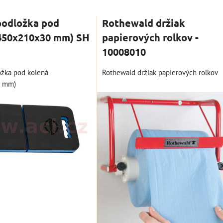
nam
Tabuľka
podložka pod
Rothewald držiak
(450x210x30 mm) SH
papierových rolkov -
10008010
žka pod kolená
Rothewald držiak papierových rolkov
0 mm)