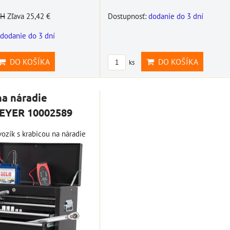
Dostupnosť:
dodanie do 3 dní
PH
Zľava 25,42 €
dodanie do 3 dní
DO KOŠÍKA
DO KOŠÍKA
ks
na náradie
YER 10002589
ozík s krabicou na náradie