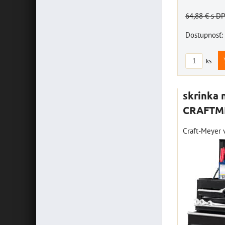
64,88 €
s D
Dostupnosť:
ks
skrinka 
CRAFTME
Craft-Meyer v