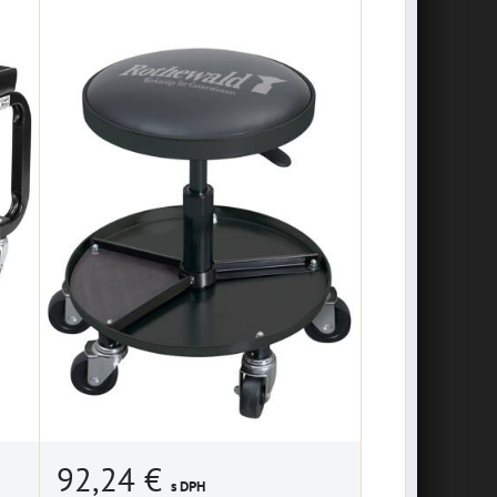
92,24 €
s DPH