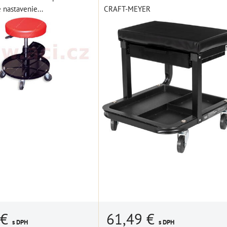
ŠÍKA
 nastavenie...
CRAFT-MEYER
61,49 €
 €
s DPH
s DPH