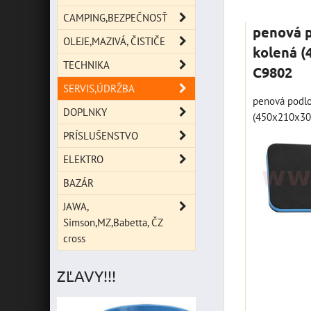
Mriežka
Zoz
CAMPING,BEZPEČNOSŤ
penová 
OLEJE,MAZIVÁ, ČISTIČE
kolená 
TECHNIKA
C9802
SERVIS,ÚDRŽBA
penová podlo
DOPLNKY
(450x210x3
PRÍSLUŠENSTVO
ELEKTRO
BAZÁR
JAWA,
Simson,MZ,Babetta, ČZ
cross
ZĽAVY!!!