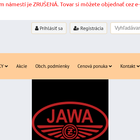
 námestí je ZRUŠENÁ. Tovar si môžete objednať cez e-s
Prihlásiť sa
Registrácia
KY
Akcie
Obch. podmienky
Cenová ponuka
Kontakt