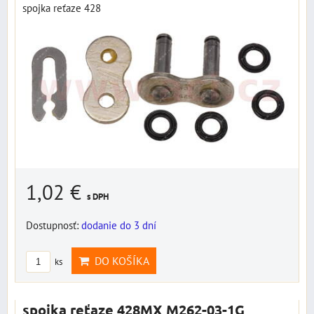
spojka reťaze 428
1,02 €
s DPH
Dostupnosť:
dodanie do 3 dní
DO KOŠÍKA
ks
spojka reťaze 428MX M262-03-1G