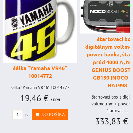
štartovací box
digitálnym voltme
power banka, štar
prúd 4000 A, 
šálka "Yamaha VR46"
GENIUS BOOST
10014772
GB150 (NOCO U
BAT998
šálka "Yamaha VR46" 10014772
19,46 €
štartovací box s digi
s DPH
voltmetrom + power b
štartovací...
DO KOŠÍKA
ks
333,83 €
s