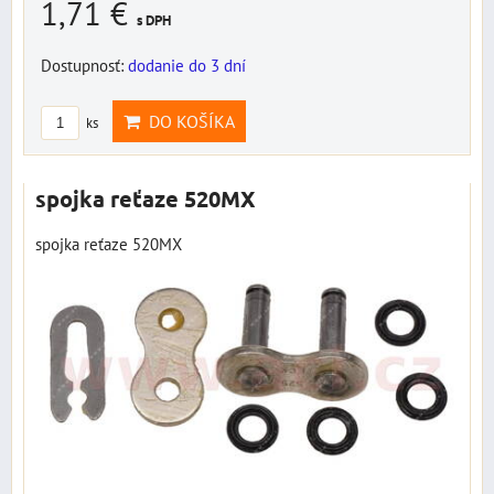
1,71 €
s DPH
Dostupnosť:
dodanie do 3 dní
DO KOŠÍKA
ks
spojka reťaze 520MX
spojka reťaze 520MX