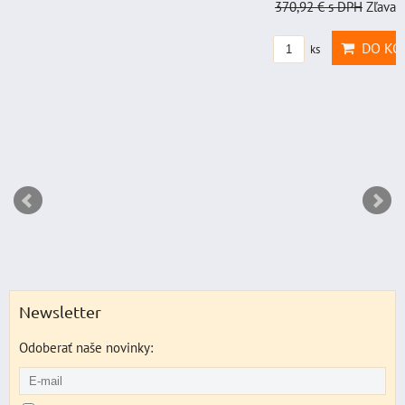
370,92 €
s DPH
Zľava 
DO KO
ks
Newsletter
Odoberať naše novinky: