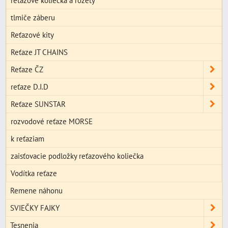
reťazové koliečka a rozety
tlmiče záberu
Reťazové kity
Reťaze JT CHAINS
Reťaze ČZ
reťaze D.I.D
Reťaze SUNSTAR
rozvodové reťaze MORSE
k reťaziam
zaisťovacie podložky reťazového koliečka
Vodítka reťaze
Remene náhonu
SVIEČKY FAJKY
Tesnenia