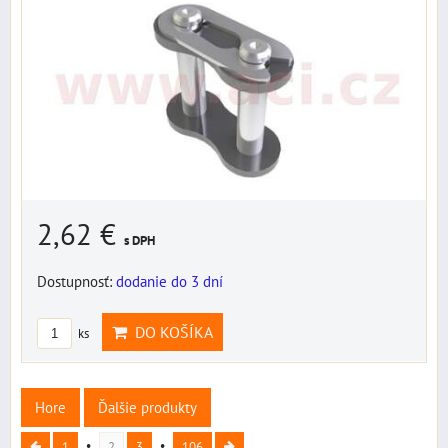
2,62 €
s DPH
Dostupnosť:
dodanie do 3 dní
DO KOŠÍKA
ks
Hore
Ďalšie produkty
1
2
3
106