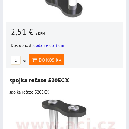
2,51 €
s DPH
Dostupnosť:
dodanie do 3 dní
DO KOŠÍKA
ks
spojka reťaze 520ECX
spojka reťaze 520ECX