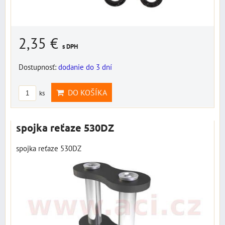
2,35 €
s DPH
Dostupnosť:
dodanie do 3 dní
DO KOŠÍKA
ks
spojka reťaze 530DZ
spojka reťaze 530DZ