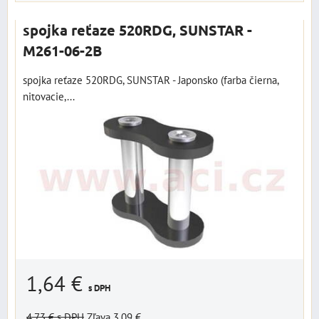
spojka reťaze 520RDG, SUNSTAR -
M261-06-2B
spojka reťaze 520RDG, SUNSTAR - Japonsko (farba čierna,
nitovacie,...
1,64 €
s DPH
4,73 €
s DPH
Zľava 3,09 €