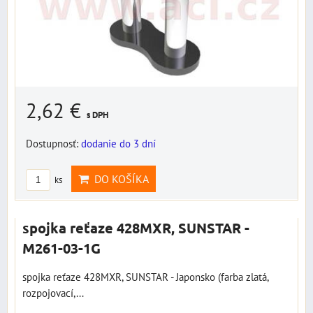
2,62 €
s DPH
Dostupnosť:
dodanie do 3 dní
DO KOŠÍKA
ks
spojka reťaze 428MXR, SUNSTAR -
M261-03-1G
spojka reťaze 428MXR, SUNSTAR - Japonsko (farba zlatá,
rozpojovací,...