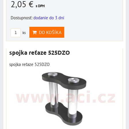
2,05 €
s DPH
Dostupnosť:
dodanie do 3 dní
DO KOŠÍKA
ks
spojka reťaze 525DZO
spojka reťaze 525DZO