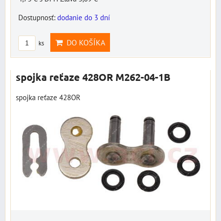
Dostupnosť:
dodanie do 3 dní
DO KOŠÍKA
ks
spojka reťaze 428OR M262-04-1B
spojka reťaze 428OR