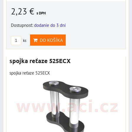
2,23 €
s DPH
Dostupnosť:
dodanie do 3 dní
DO KOŠÍKA
ks
spojka reťaze 525ECX
spojka reťaze 525ECX