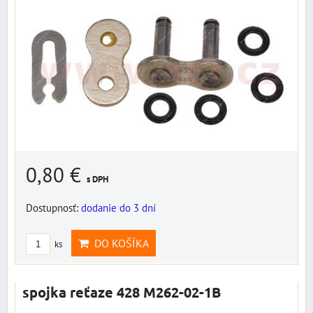
0,80 €
s DPH
Dostupnosť:
dodanie do 3 dní
DO KOŠÍKA
ks
spojka reťaze 428 M262-02-1B