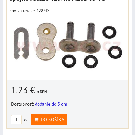
spojka reťaze 428MX
1,23 €
s DPH
Dostupnosť:
dodanie do 3 dní
DO KOŠÍKA
ks