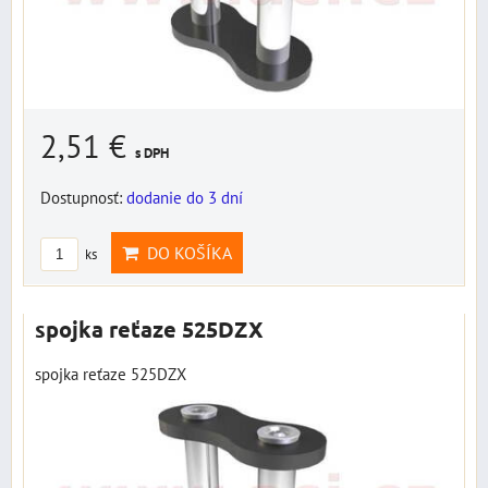
2,51 €
s DPH
Dostupnosť:
dodanie do 3 dní
DO KOŠÍKA
ks
spojka reťaze 525DZX
spojka reťaze 525DZX