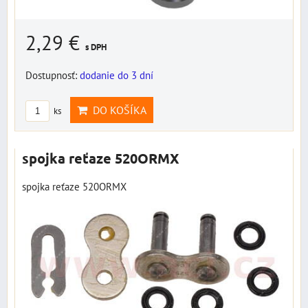
2,29 €
s DPH
Dostupnosť:
dodanie do 3 dní
DO KOŠÍKA
ks
spojka reťaze 520ORMX
spojka reťaze 520ORMX