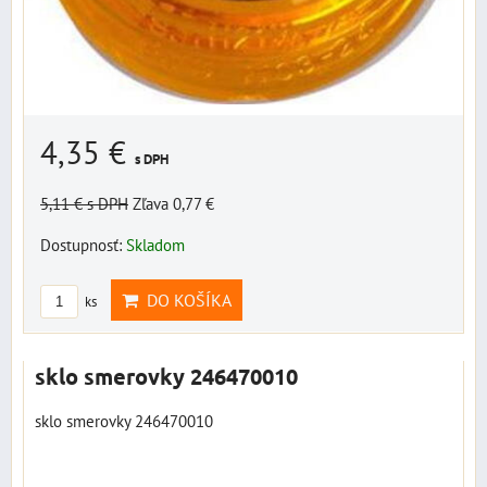
4,35 €
s DPH
5,11 €
s DPH
Zľava 0,77 €
Dostupnosť:
Skladom
DO KOŠÍKA
ks
sklo smerovky 246470010
sklo smerovky 246470010