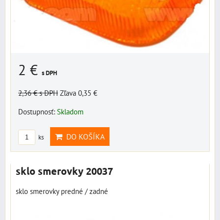
2 €
s DPH
2,36 €
s DPH
Zľava 0,35 €
Dostupnosť:
Skladom
DO KOŠÍKA
ks
sklo smerovky 20037
sklo smerovky predné / zadné