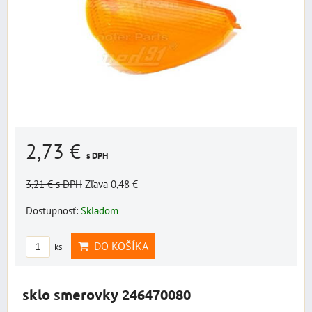
2,73 €
s DPH
3,21 €
s DPH
Zľava 0,48 €
Dostupnosť:
Skladom
DO KOŠÍKA
ks
sklo smerovky 246470080