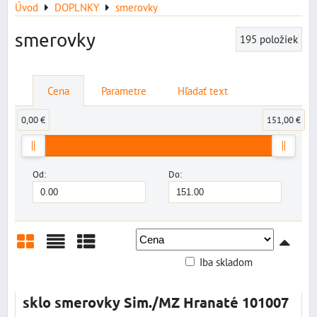
Úvod
DOPLNKY
smerovky
smerovky
195
položiek
Cena
Parametre
Hľadať text
0,00 €
151,00 €
Od:
Do:
Iba skladom
Mriežka
Zoznam
Tabuľka
sklo smerovky Sim./MZ Hranaté 101007