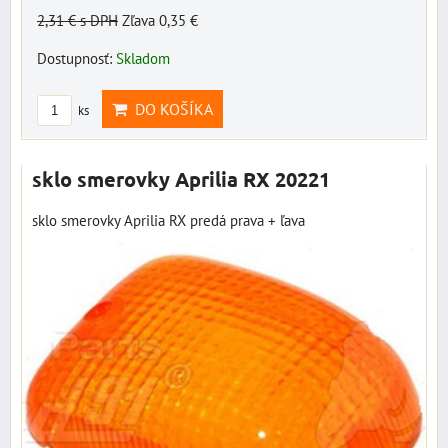
2,31 €
s DPH
Zľava 0,35 €
Dostupnosť:
Skladom
DO KOŠÍKA
ks
sklo smerovky Aprilia RX 20221
sklo smerovky Aprilia RX predá prava + ľava