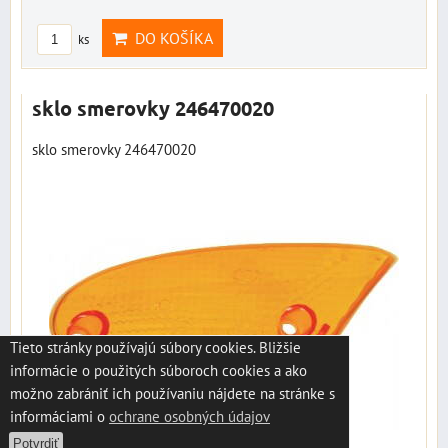
DO KOŠÍKA
ks
sklo smerovky 246470020
sklo smerovky 246470020
Tieto stránky používajú súbory cookies. Bližšie
informácie o použitých súboroch cookies a ako
možno zabrániť ich používaniu nájdete na stránke s
informáciami o
ochrane osobných údajov
Potvrdiť