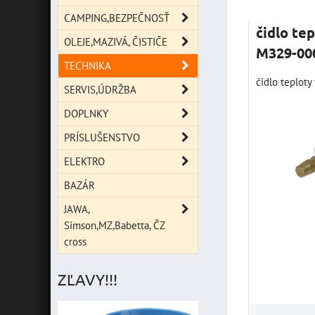
Mriežka
Zoz
CAMPING,BEZPEČNOSŤ
čidlo te
OLEJE,MAZIVÁ, ČISTIČE
M329-00
TECHNIKA
čidlo teploty
SERVIS,ÚDRŽBA
DOPLNKY
PRÍSLUŠENSTVO
ELEKTRO
BAZÁR
JAWA,
Simson,MZ,Babetta, ČZ
cross
ZĽAVY!!!