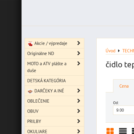
Akcie / výpredaje
Úvod
TECH
Originálne ND
čidlo te
MOTO a ATV plášte a
duše
DETSKÁ KATEGÓRIA
Cena
DARČEKY A INÉ
OBLEČENIE
Od:
OBUV
PRILBY
OKULIARE