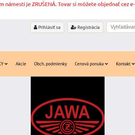
 námestí je ZRUŠENÁ. Tovar si môžete objednať cez e-s
Prihlásiť sa
Registrácia
KY
Akcie
Obch. podmienky
Cenová ponuka
Kontakt