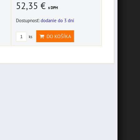
52,35 €
s DPH
Dostupnosť:
dodanie do 3 dní
DO KOŠÍKA
ks
špeciálny set
náradia pre BMW
závesná plechová
10002768
tabuľa "Bikers
Novšie motocykle BMW
Welcome" 10014687
majú vôbec málo nástrojov v
základnej výbave a...
závesná plechová tabuľa
"Bikers Welcome" 20 x 10
30,74 €
s DPH
cm
DO KOŠÍKA
ks
7,16 €
s DPH
DO KOŠÍKA
ks