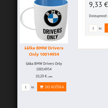
9,33 
Dostupnosť:
ks
šálka BMW Drivers
šálka "Yamaha
Only 10014954
VR46" 10014772
VICE
šálka BMW Drivers Only
šálka "Yamaha VR46"
FF -
10014954
10014772
10,20 €
19,46 €
s DPH
s DPH
CE
DO KOŠÍKA
DO KOŠÍK
ks
ks
FF