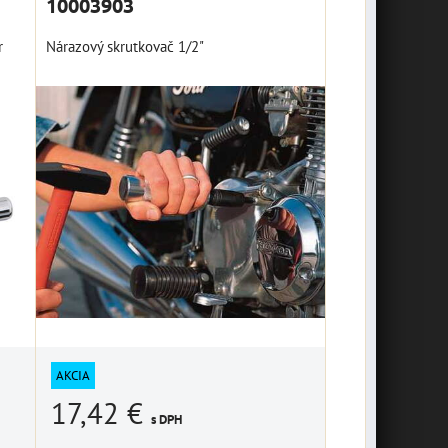
10003903
r
Nárazový skrutkovač 1/2"
AKCIA
17,42 €
s DPH