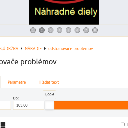
IS,ÚDRŽBA
NÁRADIE
odstranovače problémov
ovače problémov
Parametre
Hľadať text
6,00 €
Do: