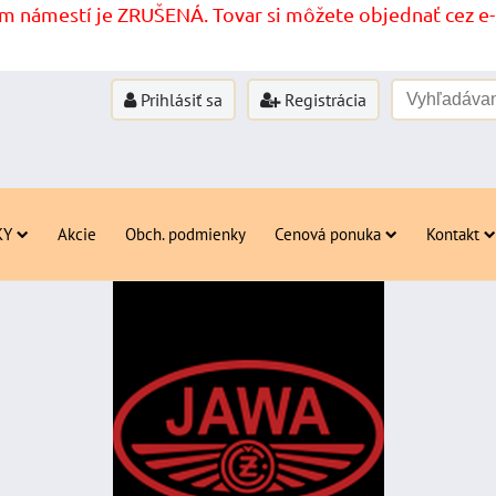
 námestí je ZRUŠENÁ. Tovar si môžete objednať cez e-s
Prihlásiť sa
Registrácia
KY
Akcie
Obch. podmienky
Cenová ponuka
Kontakt