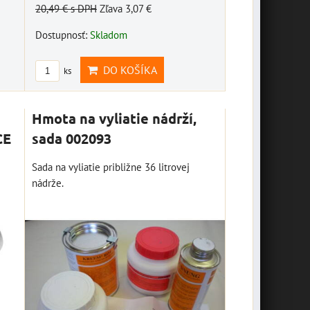
20,49 €
s DPH
Zľava 3,07 €
Dostupnosť:
Skladom
DO KOŠÍKA
ks
Hmota na vyliatie nádrží,
CE
sada 002093
Sada na vyliatie približne 36 litrovej
nádrže.