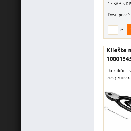
15,36 €
s D
Dostupnosť:
ks
Kliešte n
1000134
- bez drôtu,-
brzdy a motor