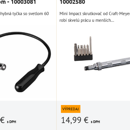
om - 10003081
10002580
ŠÍKA
hybná tyčka so svetlom 60
Mini Impact skrutkovač od Craft-Meye
robí skvelú prácu u menších...
VÝPREDAJ
 €
14,99 €
s DPH
s DPH