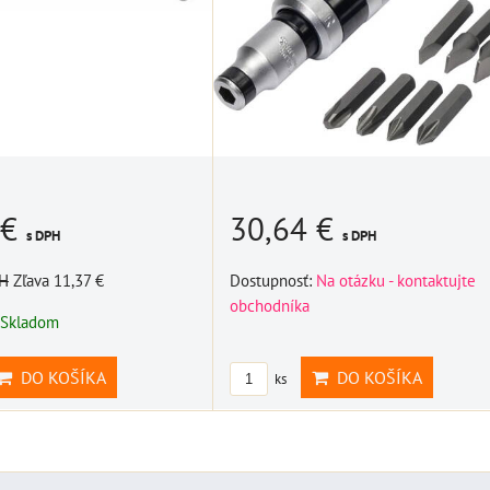
 €
30,64 €
s DPH
s DPH
PH
Zľava 11,37 €
Dostupnosť:
Na otázku - kontaktujte
obchodníka
Skladom
DO KOŠÍKA
DO KOŠÍKA
ks