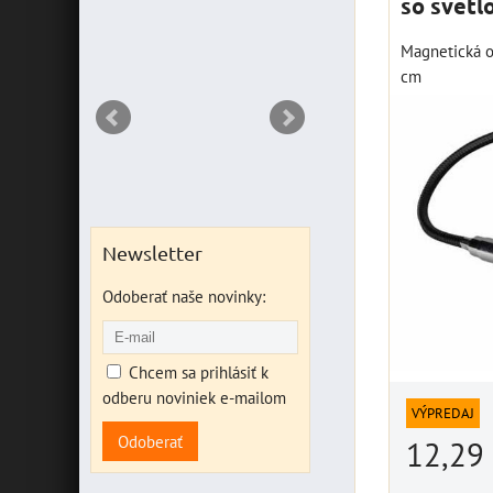
so svetl
DO KO
ks
Magnetická o
cm
Newsletter
Odoberať naše novinky:
Chcem sa prihlásiť k
odberu noviniek e-mailom
VÝPREDAJ
Odoberať
12,29