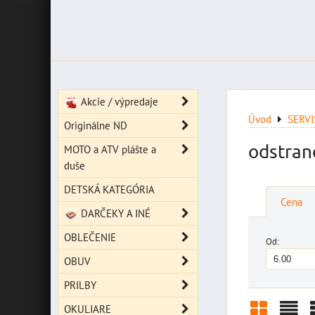
Akcie / výpredaje
Úvod
SERV
Originálne ND
odstran
MOTO a ATV plášte a
duše
DETSKÁ KATEGÓRIA
Cena
DARČEKY A INÉ
OBLEČENIE
Od:
OBUV
PRILBY
OKULIARE