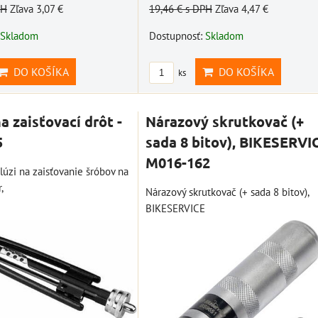
PH
Zľava 3,07 €
19,46 €
s DPH
Zľava 4,47 €
Skladom
Dostupnosť:
Skladom
DO KOŠÍKA
DO KOŠÍKA
ks
a zaisťovací drôt -
Nárazový skrutkovač (+
5
sada 8 bitov), BIKESERVI
M016-162
 slúzi na zaisťovanie šróbov na
,
Nárazový skrutkovač (+ sada 8 bitov),
BIKESERVICE