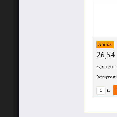
VÝPREDAJ
26,54
37,91 €
s D
Dostupnosť:
ks