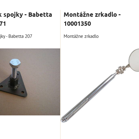
nam
Tabuľka
 spojky - Babetta
Montážne zrkadlo -
71
10001350
jky - Babetta 207
Montážne zrkadlo