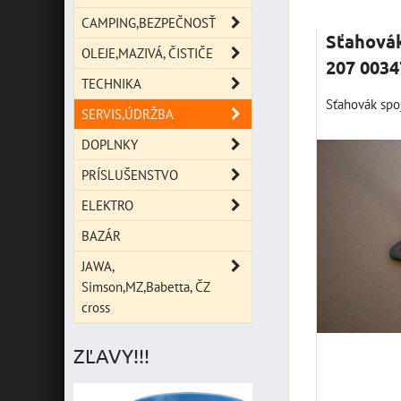
Mriežka
Zoz
CAMPING,BEZPEČNOSŤ
Sťahovák
OLEJE,MAZIVÁ, ČISTIČE
207 0034
TECHNIKA
Sťahovák spo
SERVIS,ÚDRŽBA
DOPLNKY
PRÍSLUŠENSTVO
ELEKTRO
BAZÁR
JAWA,
Simson,MZ,Babetta, ČZ
cross
ZĽAVY!!!