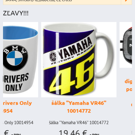
ZĽAVY!!!
štartovací box
digitálnym voltme
power banka, štar
prúd 4000 A, 
šálka "Yamaha VR46"
GENIUS BOOST
10014772
GB150 (NOCO U
BAT998
šálka "Yamaha VR46" 10014772
19,46 €
štartovací box s digi