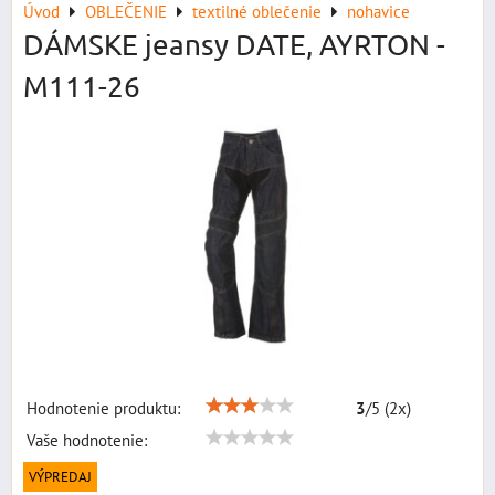
Úvod
OBLEČENIE
textilné oblečenie
nohavice
DÁMSKE jeansy DATE, AYRTON -
M111-26
Hodnotenie produktu:
3
/
5
(
2
x)
Vaše hodnotenie:
VÝPREDAJ