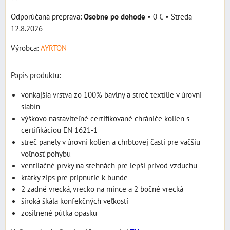
Osobne po dohode
•
0 €
•
Streda
12.8.2026
Výrobca:
AYRTON
Popis produktu:
vonkajšia vrstva zo 100% bavlny a streč textílie v úrovni
slabín
výškovo nastaviteľné certifikované chrániče kolien s
certifikáciou EN 1621-1
streč panely v úrovni kolien a chrbtovej časti pre väčšiu
voľnosť pohybu
ventilačné prvky na stehnách pre lepší prívod vzduchu
krátky zips pre pripnutie k bunde
2 zadné vrecká, vrecko na mince a 2 bočné vrecká
široká škála konfekčných veľkostí
zosilnené pútka opasku