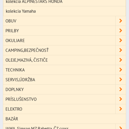
kolekcia ALPINESTARS HONDA
kolekcia Yamaha
OBUV
PRILBY
OKULIARE
CAMPING,BEZPEČNOSŤ
OLEJE,MAZIVÁ, ČISTIČE
TECHNIKA
SERVIS,ÚDRŽBA
DOPLNKY
PRÍSLUŠENSTVO
ELEKTRO
BAZÁR
JAWA, Simson,MZ,Babetta, ČZ cross