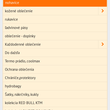
nohavice
kožené oblečenie
rukavice
ľadvinové pásy
oblečenie - doplnky
Každodenné oblečenie
Do dažďa
Termo prádlo, coolmax
Ochrana oblečenia
Chrániče,protektory
hydrobagy
Šatky, nákrčníky, kukly
kolekcia RED BULL KTM