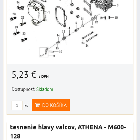
5,23 €
s DPH
Dostupnosť:
Skladom
DO KOŠÍKA
ks
tesnenie hlavy valcov, ATHENA - M600-
128