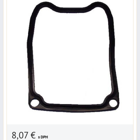
8,07 €
s DPH