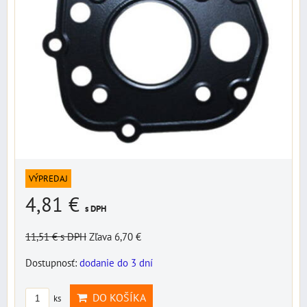
VÝPREDAJ
4,81 €
s DPH
11,51 €
s DPH
Zľava 6,70 €
Dostupnosť:
dodanie do 3 dní
DO KOŠÍKA
ks