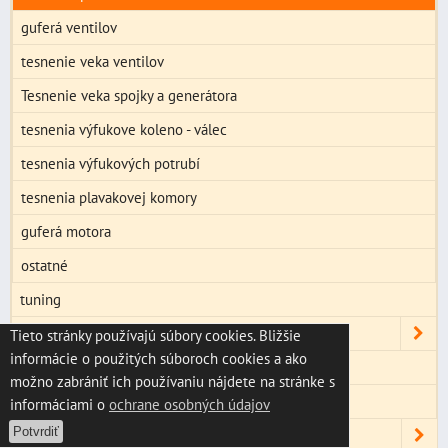
guferá ventilov
tesnenie veka ventilov
Tesnenie veka spojky a generátora
tesnenia výfukove koleno - válec
tesnenia výfukových potrubí
tesnenia plavakovej komory
guferá motora
ostatné
tuning
VIDLICE, RIADENIE KOLESÁ, TLMIČE
Tieto stránky používajú súbory cookies. Bližšie
informácie o použitých súboroch cookies a ako
VYPÚŠTACIE ŠROBY A TESNENIA
možno zabrániť ich používaniu nájdete na stránke s
Žiarovky
informáciami o
ochrane osobných údajov
Potvrdiť
SERVIS,ÚDRŽBA