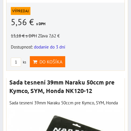
VÝPREDAJ
5,56 €
s DPH
13,18 €
s DPH
Zľava 7,62 €
Dostupnosť:
dodanie do 3 dní
DO KOŠÍKA
ks
Sada tesnení 39mm Naraku 50ccm pre
Kymco, SYM, Honda NK120-12
Sada tesnení 39mm Naraku 50ccm pre Kymco, SYM, Honda