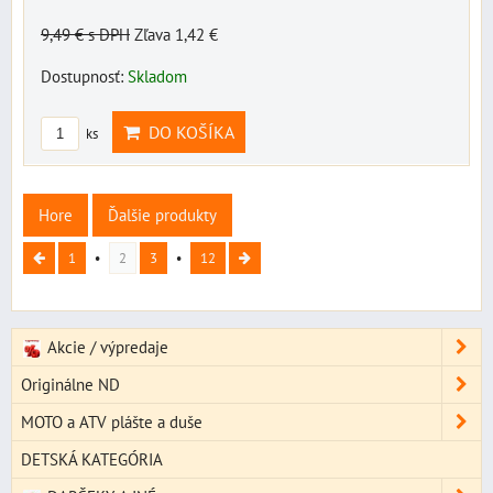
9,49 €
s DPH
Zľava 1,42 €
Dostupnosť:
Skladom
DO KOŠÍKA
ks
Hore
Ďalšie produkty
1
2
3
12
Akcie / výpredaje
Originálne ND
MOTO a ATV plášte a duše
DETSKÁ KATEGÓRIA