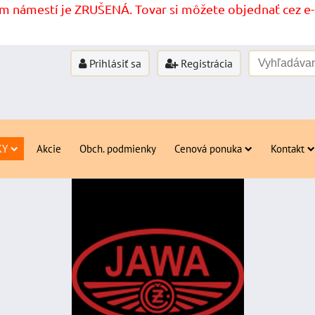
 námestí je ZRUŠENÁ. Tovar si môžete objednať cez e-s
Prihlásiť sa
Registrácia
KY
Akcie
Obch. podmienky
Cenová ponuka
Kontakt