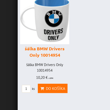
šálka BMW Drivers
šálka "Yamah
Only 10014954
VR46" 100147
HAVICE
šálka BMW Drivers Only
šálka "Yamaha VR4
OLEFF -
10014954
10014772
2
10,20 €
19,46 €
s DPH
s DPH
AVICE
DO KOŠÍKA
DO KOŠ
ks
ks
OLEFF
PH