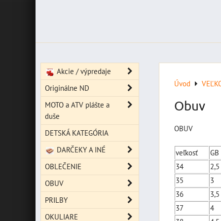
Akcie / výpredaje
Úvod
VEĽK
Originálne ND
Obuv
MOTO a ATV plášte a
duše
OBUV
DETSKÁ KATEGÓRIA
DARČEKY A INÉ
veľkosť
GB
OBLEČENIE
34
2,5
35
3
OBUV
36
3,5
PRILBY
37
4
OKULIARE