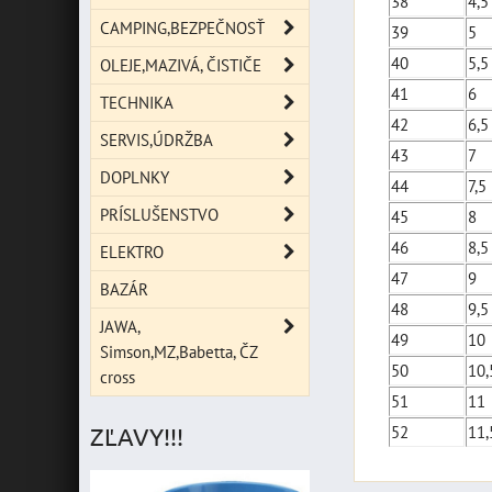
38
4,5
CAMPING,BEZPEČNOSŤ
39
5
40
5,5
OLEJE,MAZIVÁ, ČISTIČE
41
6
TECHNIKA
42
6,5
SERVIS,ÚDRŽBA
43
7
DOPLNKY
44
7,5
PRÍSLUŠENSTVO
45
8
46
8,5
ELEKTRO
47
9
BAZÁR
48
9,5
JAWA,
49
10
Simson,MZ,Babetta, ČZ
50
10,
cross
51
11
52
11,
ZĽAVY!!!