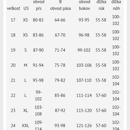
obvod
B
obvod
dĺžka
dĺžka
veľkosť
US
pŕs
obvod pása
bokov
rúk
nôh
100-
17
XS
80-82
64-66
93-95
55-58
102
100-
18
XS
83-86
67-70
96-98
55-58
102
100-
19
S
87-90
71-74
99-102
55-58
102
100-
20
M
91-94
75-78
103-106
55-58
102
102-
21
L
95-98
79-82
107-110
55-58
104
99-
102-
22
L
83-86
111-114
57-60
102
104
103-
102-
23
XL
87-92
115-120
57-60
108
104
109-
102-
24
XXL
93-98
121-126
57-60
114
104