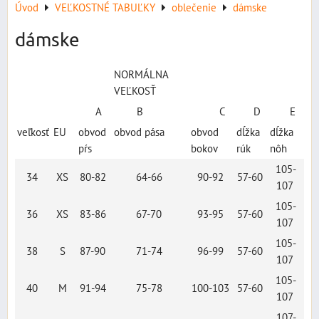
Úvod
VEĽKOSTNÉ TABUĽKY
oblečenie
dámske
dámske
NORMÁLNA
VEĽKOSŤ
A
B
C
D
E
veľkosť
EU
obvod
obvod pása
obvod
dĺžka
dĺžka
pŕs
bokov
rúk
nôh
105-
34
XS
80-82
64-66
90-92
57-60
107
105-
36
XS
83-86
67-70
93-95
57-60
107
105-
38
S
87-90
71-74
96-99
57-60
107
105-
40
M
91-94
75-78
100-103
57-60
107
107-