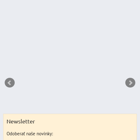
333,83
370,92 €
s DPH
Zľa
DO 
ks
Newsletter
Odoberať naše novinky: