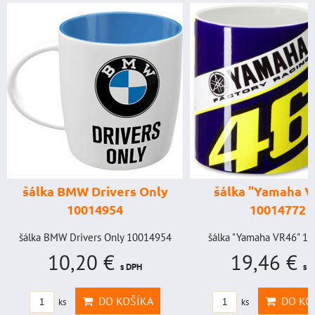
štartovací 
digitálnym vol
power banka, š
prúd 4000 A
y
šálka "Yamaha VR46"
GENIUS BOO
10014772
GB150 (NOC
BAT99
54
šálka "Yamaha VR46" 10014772
19,46 €
štartovací box s d
s DPH
voltmetrom + pow
štartovací.
DO KOŠÍKA
ks