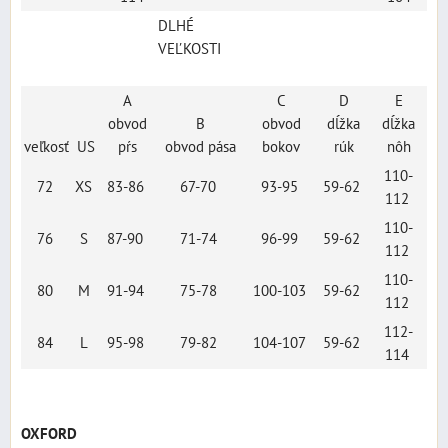
DLHÉ
VEĽKOSTI
A
C
D
E
obvod
B
obvod
dĺžka
dĺžka
veľkosť
US
pŕs
obvod pása
bokov
rúk
nôh
110-
72
XS
83-86
67-70
93-95
59-62
112
110-
76
S
87-90
71-74
96-99
59-62
112
110-
80
M
91-94
75-78
100-103
59-62
112
112-
84
L
95-98
79-82
104-107
59-62
114
OXFORD