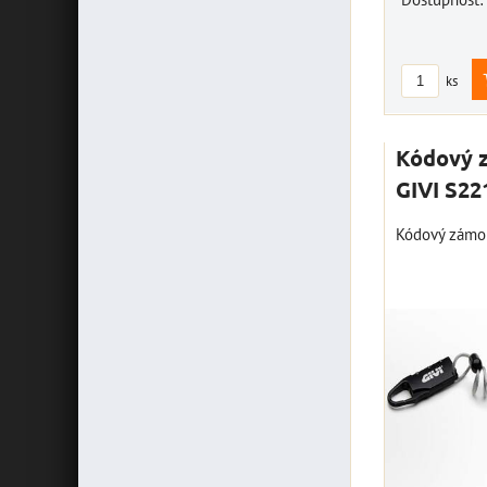
ks
Kódový 
GIVI S22
Kódový zámo