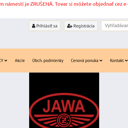
 námestí je ZRUŠENÁ. Tovar si môžete objednať cez e-s
Prihlásiť sa
Registrácia
KY
Akcie
Obch. podmienky
Cenová ponuka
Kontakt