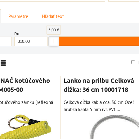
Parametre
Hľadať text
3,00 €
Do:
nam
Tabuľka
NAČ kotúčového
Lanko na prilbu Celková
M005-00
dĺžka: 36 cm 10001718
otúčového zámku (reflexná
Celková dĺžka kábla cca. 36 cm Oceľ
hrúbka kábla 5 mm (vr. PVC...