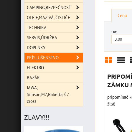
CAMPING,BEZPEČNOSŤ
Cena
OLEJE,MAZIVÁ, ČISTIČE
TECHNIKA
Od:
SERVIS,ÚDRŽBA
DOPLNKY
PRÍSLUŠENSTVO
ELEKTRO
Mriežka
Zoz
PRIPOMÍ
BAZÁR
ZÁMKU 
JAWA,
Simson,MZ,Babetta, ČZ
pripomínač k
cross
žltá)
ZĽAVY!!!