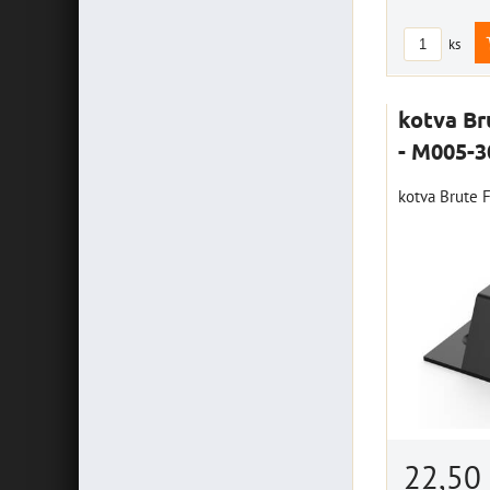
ks
kotva B
- M005-3
kotva Brute 
22,50