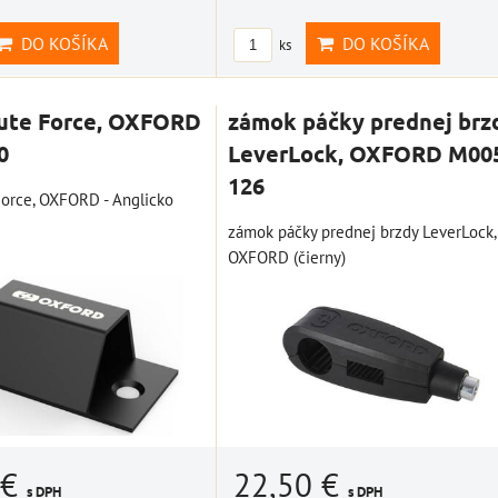
DO KOŠÍKA
DO KOŠÍKA
ks
rute Force, OXFORD
zámok páčky prednej brz
0
LeverLock, OXFORD M00
126
Force, OXFORD - Anglicko
zámok páčky prednej brzdy LeverLock,
OXFORD (čierny)
 €
22,50 €
s DPH
s DPH