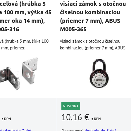
oceľová (hrúbka 5
visiaci zámok s otočnou
ÍKA
a 100 mm, výška 45
číselnou kombinaciou
mer oka 14 mm),
(priemer 7 mm), ABUS
05-316
M005-365
vá (hrúbka 5 mm, šírka 100
visiaci zámok s otočnou číselnou
 mm, priemer...
kombinaciou (priemer 7 mm), ABUS
NOVINKA
€
10,16 €
s DPH
s DPH
dodanie do 3 dní
Dostupnosť:
dodanie do 3 dní