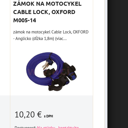
ZÁMOK NA MOTOCYKEL
CABLE LOCK, OXFORD
M005-14
zámok na motocykel Cable Lock, OXFORD
- Anglicko (dĺžka 1,8m) (viac...
10,20 €
s DPH
Dostupnosť:
Na otázku - kontaktujte