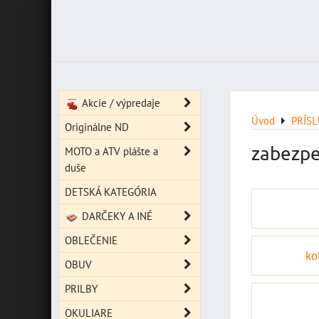
Akcie / výpredaje
Úvod
PRÍS
Originálne ND
zabezpe
MOTO a ATV plášte a
duše
DETSKÁ KATEGÓRIA
DARČEKY A INÉ
OBLEČENIE
ko
OBUV
PRILBY
OKULIARE