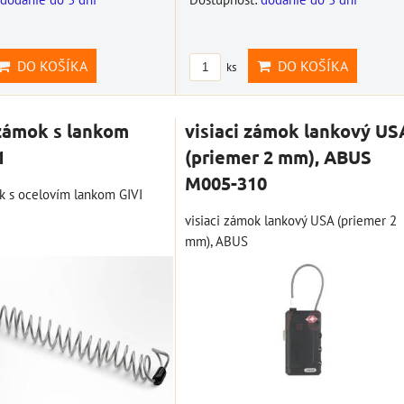
DO KOŠÍKA
DO KOŠÍKA
ks
zámok s lankom
visiaci zámok lankový US
1
(priemer 2 mm), ABUS
M005-310
k s ocelovím lankom GIVI
visiaci zámok lankový USA (priemer 2
mm), ABUS