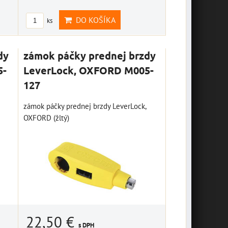
DO KOŠÍKA
ks
dy
zámok páčky prednej brzdy
5-
LeverLock, OXFORD M005-
127
zámok páčky prednej brzdy LeverLock,
OXFORD (žltý)
22,50 €
s DPH