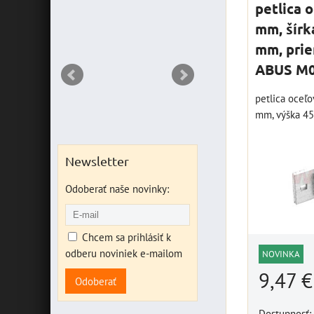
petlica 
DO KOŠ
ks
mm, šírk
mm, prie
ABUS M0
petlica oceľo
mm, výška 45
Newsletter
Odoberať naše novinky:
Chcem sa prihlásiť k
odberu noviniek e-mailom
NOVINKA
9,47 
Odoberať
Dostupnosť: