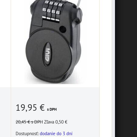
19,95 €
s DPH
20,45 €
s DPH
Zľava 0,50 €
Dostupnosť:
dodanie do 3 dní