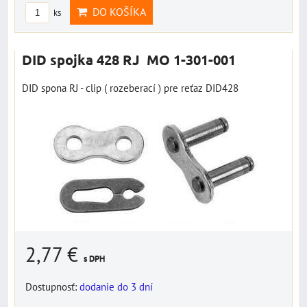
DO KOŠÍKA
ks
DID spojka 428 RJ MO 1-301-001
DID spona RJ - clip ( rozeberací ) pre reťaz DID428
2,77 €
s DPH
Dostupnosť:
dodanie do 3 dní