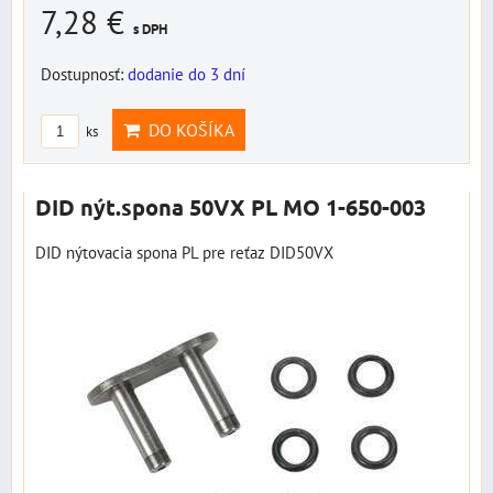
7,28 €
s DPH
Dostupnosť:
dodanie do 3 dní
DO KOŠÍKA
ks
DID nýt.spona 50VX PL MO 1-650-003
DID nýtovacia spona PL pre reťaz DID50VX