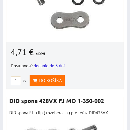
4,71 €
s DPH
Dostupnosť:
dodanie do 3 dní
DO KOŠÍKA
ks
DID spona 428VX FJ MO 1-350-002
DID spona FJ - clip ( rozeberacia ) pre reťaz DID428VX