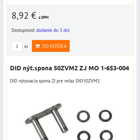
8,92 €
s DPH
Dostupnosť:
dodanie do 3 dní
DO KOŠÍKA
ks
DID nýt.spona 50ZVM2 ZJ MO 1-653-004
DID nýtovacia spona ZJ pre reťaz DID50ZVM2