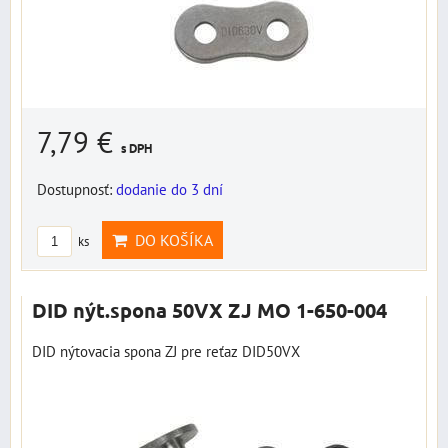
7,79 €
s DPH
Dostupnosť:
dodanie do 3 dní
DO KOŠÍKA
ks
DID nýt.spona 50VX ZJ MO 1-650-004
DID nýtovacia spona ZJ pre reťaz DID50VX