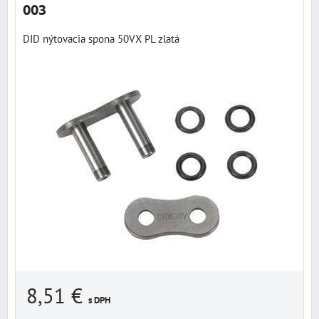
003
DID nýtovacia spona 50VX PL zlatá
8,51 €
s DPH