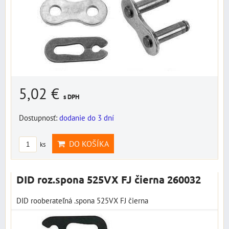
5,02 €
s DPH
Dostupnosť:
dodanie do 3 dní
DO KOŠÍKA
ks
DID roz.spona 525VX FJ čierna 260032
DID rooberateľná .spona 525VX FJ čierna