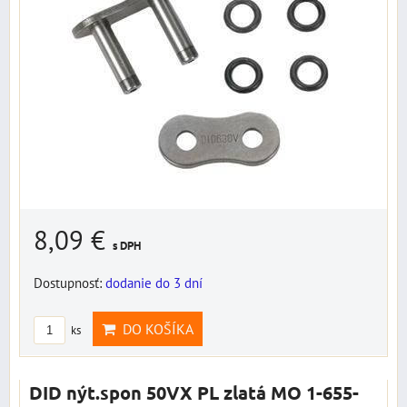
8,09 €
s DPH
Dostupnosť:
dodanie do 3 dní
DO KOŠÍKA
ks
DID nýt.spon 50VX PL zlatá MO 1-655-