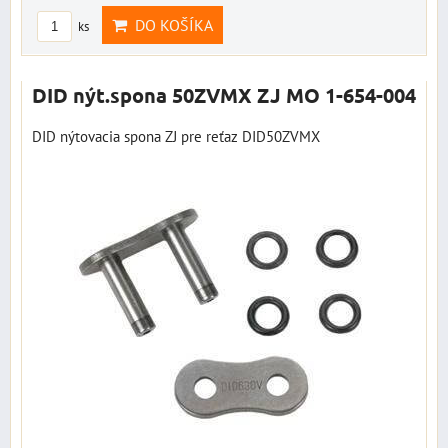
DO KOŠÍKA
ks
DID nýt.spona 50ZVMX ZJ MO 1-654-004
DID nýtovacia spona ZJ pre reťaz DID50ZVMX