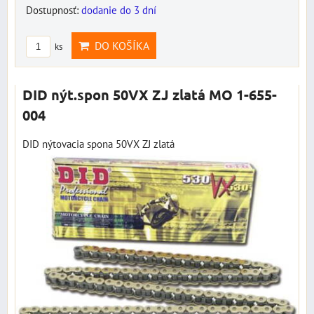
Dostupnosť:
dodanie do 3 dní
DO KOŠÍKA
ks
DID nýt.spon 50VX ZJ zlatá MO 1-655-
004
DID nýtovacia spona 50VX ZJ zlatá