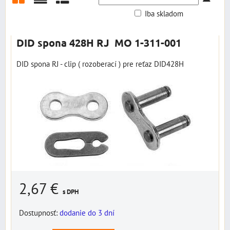
Iba skladom
Mriežka
Zoznam
Tabuľka
DID spona 428H RJ MO 1-311-001
DID spona RJ - clip ( rozoberací ) pre reťaz DID428H
2,67 €
s DPH
Dostupnosť:
dodanie do 3 dní