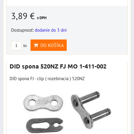
3,89 €
s DPH
Dostupnosť:
dodanie do 3 dní
DO KOŠÍKA
ks
DID spona 520NZ FJ MO 1-411-002
DID spona FJ - clip ( rozebíracia ) 520NZ