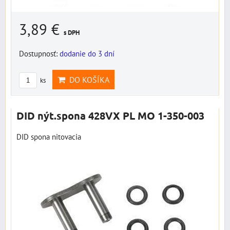
3,89 €
s DPH
Dostupnosť:
dodanie do 3 dní
DO KOŠÍKA
ks
DID nýt.spona 428VX PL MO 1-350-003
DID spona nitovacia