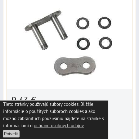
9,43 €
s DPH
Tieto stránky používajú súbory cookies. Bližšie
informácie o použitých súboroch cookies a ako
Dostupnosť:
dodanie do 3 dní
možno zabrániť ich používaniu nájdete na stránke s
informáciami o
ochrane osobných údajov
DO KOŠÍKA
ks
Potvrdiť