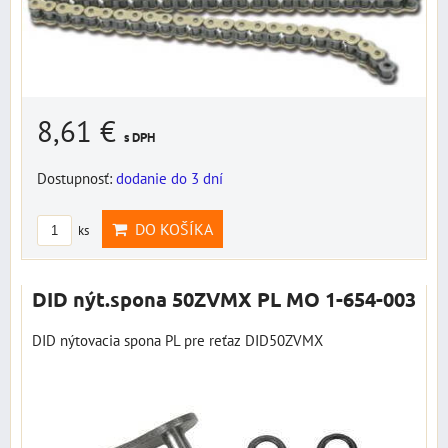
8,61 €
s DPH
Dostupnosť:
dodanie do 3 dní
DO KOŠÍKA
ks
DID nýt.spona 50ZVMX PL MO 1-654-003
DID nýtovacia spona PL pre reťaz DID50ZVMX