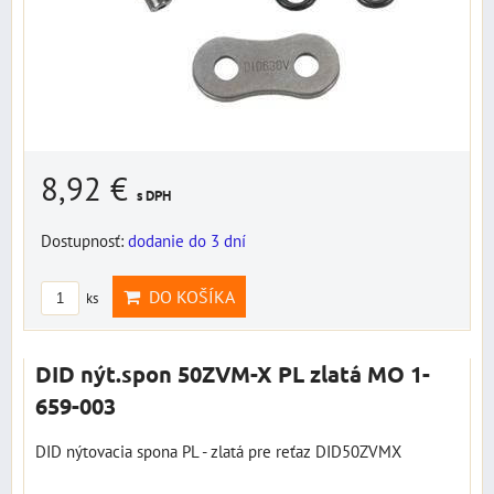
8,92 €
s DPH
Dostupnosť:
dodanie do 3 dní
DO KOŠÍKA
ks
DID nýt.spon 50ZVM-X PL zlatá MO 1-
659-003
DID nýtovacia spona PL - zlatá pre reťaz DID50ZVMX