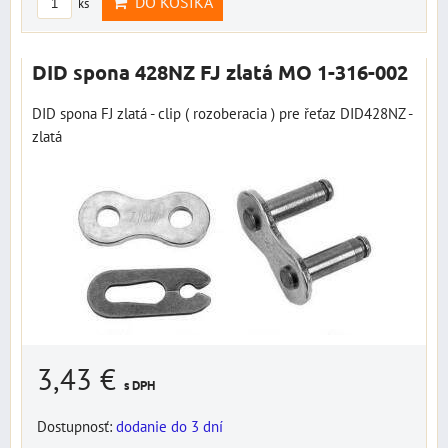
DO KOŠÍKA
ks
DID spona 428NZ FJ zlatá MO 1-316-002
DID spona FJ zlatá - clip ( rozoberacia ) pre řeťaz DID428NZ -
zlatá
3,43 €
s DPH
Dostupnosť:
dodanie do 3 dní