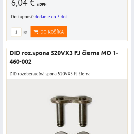
6,04 €
s DPH
Dostupnosť:
dodanie do 3 dní
DO KOŠÍKA
ks
DID roz.spona 520VX3 FJ čierna MO 1-
460-002
DID rozoberateľná spona 520VX3 FJ čierna