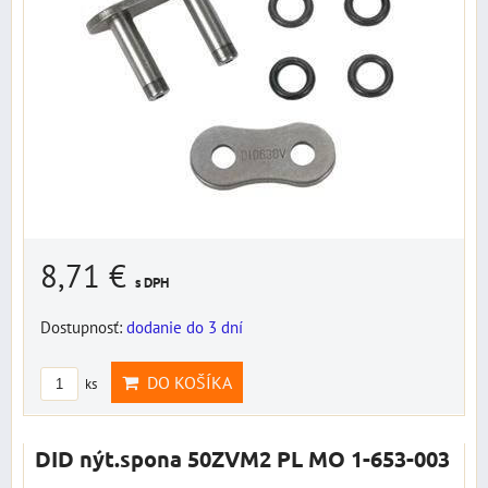
8,71 €
s DPH
Dostupnosť:
dodanie do 3 dní
DO KOŠÍKA
ks
DID nýt.spona 50ZVM2 PL MO 1-653-003