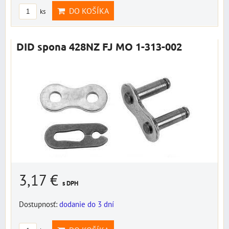
DO KOŠÍKA
ks
DID spona 428NZ FJ MO 1-313-002
3,17 €
s DPH
Dostupnosť:
dodanie do 3 dní