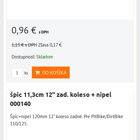
0,96 €
s DPH
1,13 €
s DPH
Zľava 0,17 €
Dostupnosť:
Skladom
DO KOŠÍKA
ks
špic 11,3cm 12" zad. koleso + nipel
000140
Špic+nipel 120mm 12" koleso zadné. Pre PitBike/DirtBike
110/125.