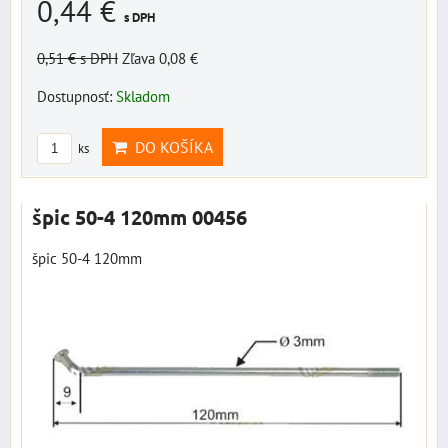
0,44 €
s DPH
0,51 €
s DPH
Zľava 0,08 €
Dostupnosť:
Skladom
DO KOŠÍKA
ks
špic 50-4 120mm 00456
špic 50-4 120mm