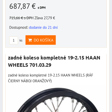
687,87 €
s DPH
715,66 €
s DPH
Zľava 27,79 €
Dostupnosť:
dodanie do 21 dní
DO KOŠÍKA
ks
zadné koleso kompletné 19-2.15 HAAN
WHEELS 701.03.29
zadné koleso kompletné 19-2.15 HAAN WHEELS (RÁF
ČIERNY NÁBOJ ORANŽOVÝ)