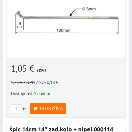
1,05 €
s DPH
1,23 €
s DPH
Zľava 0,18 €
Dostupnosť:
Skladom
DO KOŠÍKA
ks
špic 14cm 14" zad.kolo + nipel 000114