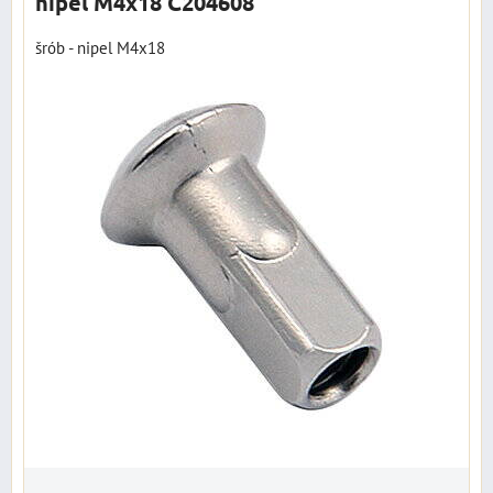
nipel M4x18 C204608
šrób - nipel M4x18