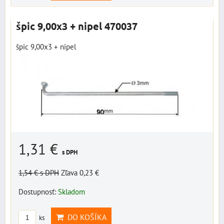
špic 9,00x3 + nipel 470037
špic 9,00x3 + nipel
1,31 €
s DPH
1,54 €
s DPH
Zľava 0,23 €
Dostupnosť:
Skladom
DO KOŠÍKA
ks