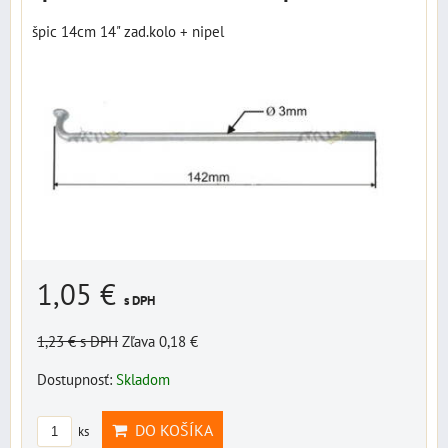
špic 14cm 14" zad.kolo + nipel
1,05 €
s DPH
1,23 €
s DPH
Zľava 0,18 €
Dostupnosť:
Skladom
DO KOŠÍKA
ks