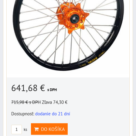
641,68 €
s DPH
715,98 €
s DPH
Zľava 74,30 €
Dostupnosť:
dodanie do 21 dní
DO KOŠÍKA
ks