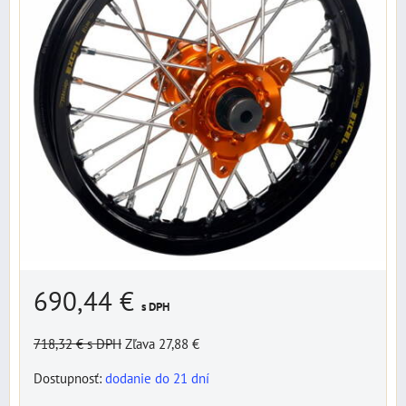
690,44 €
s DPH
718,32 €
s DPH
Zľava 27,88 €
Dostupnosť:
dodanie do 21 dní