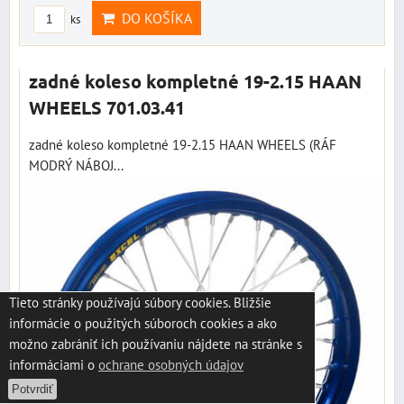
DO KOŠÍKA
ks
zadné koleso kompletné 19-2.15 HAAN
WHEELS 701.03.41
zadné koleso kompletné 19-2.15 HAAN WHEELS (RÁF
MODRÝ NÁBOJ...
Tieto stránky používajú súbory cookies. Bližšie
informácie o použitých súboroch cookies a ako
možno zabrániť ich používaniu nájdete na stránke s
informáciami o
ochrane osobných údajov
Potvrdiť