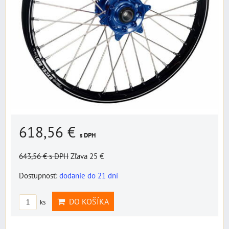
618,56 €
s DPH
643,56 €
s DPH
Zľava 25 €
Dostupnosť:
dodanie do 21 dní
DO KOŠÍKA
ks