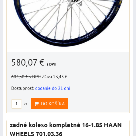
580,07 €
s DPH
603,50 €
s DPH
Zľava 23,43 €
Dostupnosť:
dodanie do 21 dní
DO KOŠÍKA
ks
zadné koleso kompletné 16-1.85 HAAN
WHEELS 701.03.36