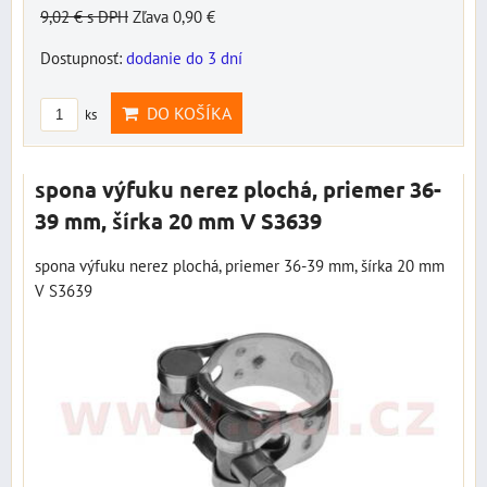
9,02 €
s DPH
Zľava 0,90 €
Dostupnosť:
dodanie do 3 dní
DO KOŠÍKA
ks
spona výfuku nerez plochá, priemer 36-
39 mm, šírka 20 mm V S3639
spona výfuku nerez plochá, priemer 36-39 mm, šírka 20 mm
V S3639