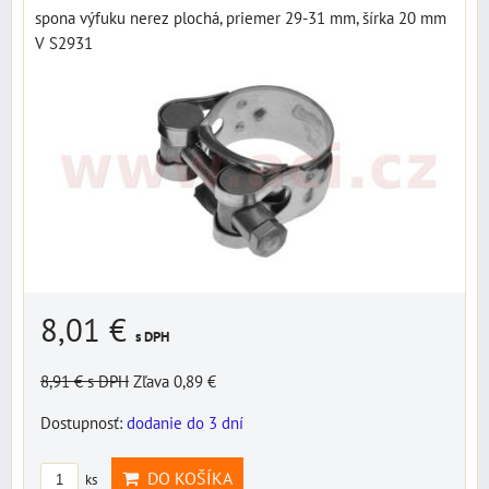
spona výfuku nerez plochá, priemer 29-31 mm, šírka 20 mm
V S2931
8,01 €
s DPH
8,91 €
s DPH
Zľava 0,89 €
Dostupnosť:
dodanie do 3 dní
DO KOŠÍKA
ks