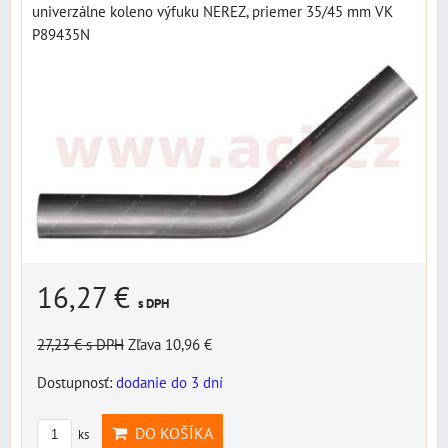
univerzálne koleno výfuku NEREZ, priemer 35/45 mm VK
P89435N
16,27 €
s DPH
27,23 €
s DPH
Zľava 10,96 €
Dostupnosť:
dodanie do 3 dní
DO KOŠÍKA
ks