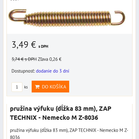
3,49 €
s DPH
3,74 €
s DPH
Zľava 0,26 €
Dostupnosť:
dodanie do 3 dní
DO KOŠÍKA
ks
pružina výfuku (dĺžka 83 mm), ZAP
TECHNIX - Nemecko M Z-8036
pružina výfuku (dĺžka 83 mm), ZAP TECHNIX - Nemecko M Z-
8036