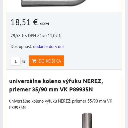
18,51 €
s DPH
29,58 €
s DPH
Zľava 11,07 €
Dostupnosť:
dodanie do 3 dní
DO KOŠÍKA
ks
univerzálne koleno výfuku NEREZ,
priemer 35/90 mm VK P89935N
univerzálne koleno výfuku NEREZ, priemer 35/90 mm VK
P89935N