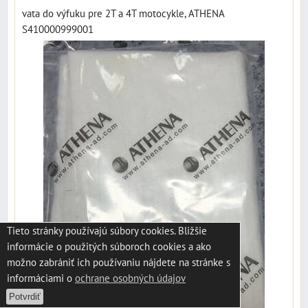
vata do výfuku pre 2T a 4T motocykle, ATHENA
S410000999001
Tieto stránky používajú súbory cookies. Bližšie
informácie o použitých súboroch cookies a ako
možno zabrániť ich používaniu nájdete na stránke s
informáciami o
ochrane osobných údajov
Potvrdiť