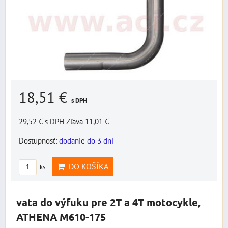
18,51 €
s DPH
29,52 €
s DPH
Zľava 11,01 €
Dostupnosť:
dodanie do 3 dní
DO KOŠÍKA
ks
vata do výfuku pre 2T a 4T motocykle,
ATHENA M610-175