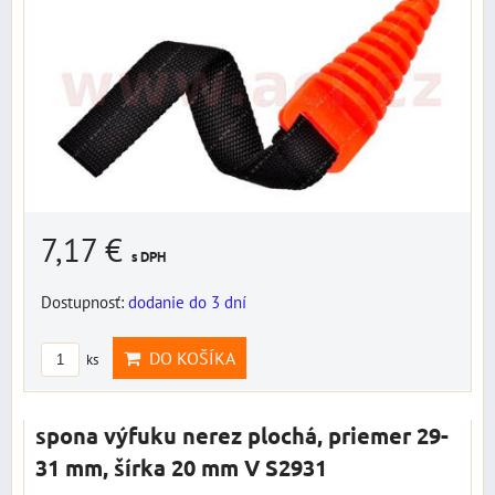
7,17 €
s DPH
Dostupnosť:
dodanie do 3 dní
DO KOŠÍKA
ks
spona výfuku nerez plochá, priemer 29-
31 mm, šírka 20 mm V S2931