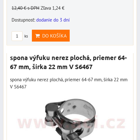
12,40 €
s DPH
Zľava 1,24 €
Dostupnosť:
dodanie do 3 dní
DO KOŠÍKA
ks
spona výfuku nerez plochá, priemer 64-
67 mm, šírka 22 mm V S6467
spona výfuku nerez plochá, priemer 64-67 mm, šírka 22 mm
V S6467