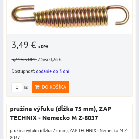
3,49 €
s DPH
3,74 €
s DPH
Zľava 0,26 €
Dostupnosť:
dodanie do 3 dní
DO KOŠÍKA
ks
pružina výfuku (dĺžka 75 mm), ZAP
TECHNIX - Nemecko M Z-8037
pružina výfuku (dĺžka 75 mm), ZAP TECHNIX - Nemecko M Z-
8037