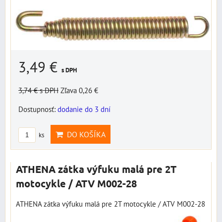
3,49 €
s DPH
3,74 €
s DPH
Zľava 0,26 €
Dostupnosť:
dodanie do 3 dní
DO KOŠÍKA
ks
ATHENA zátka výfuku malá pre 2T
motocykle / ATV M002-28
ATHENA zátka výfuku malá pre 2T motocykle / ATV M002-28