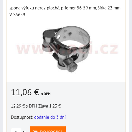
spona výfuku nerez plochá, priemer 56-59 mm, šírka 22 mm
V S5659
11,06 €
s DPH
12,29 €
s DPH
Zľava 1,23 €
Dostupnosť:
dodanie do 3 dní