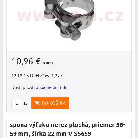
10,96 €
s DPH
12,18 €
s DPH
Zľava 1,22 €
Dostupnosť:
dodanie do 3 dní
DO KOŠÍKA
ks
spona výfuku nerez plochá, priemer 56-
59 mm, šírka 22 mm V S5659