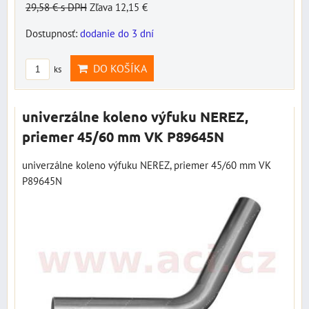
29,58 €
s DPH
Zľava 12,15 €
Dostupnosť:
dodanie do 3 dní
DO KOŠÍKA
ks
univerzálne koleno výfuku NEREZ,
priemer 45/60 mm VK P89645N
univerzálne koleno výfuku NEREZ, priemer 45/60 mm VK
P89645N