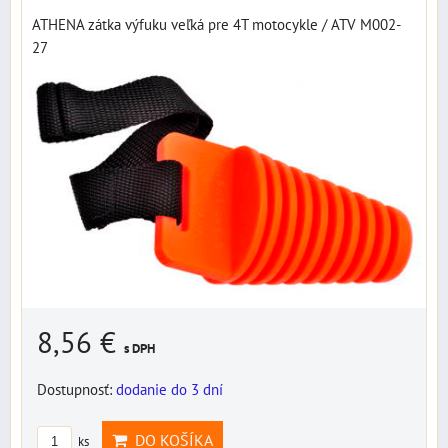
ATHENA zátka výfuku veľká pre 4T motocykle / ATV M002-
27
8,56 €
s DPH
Dostupnosť:
dodanie do 3 dní
DO KOŠÍKA
ks