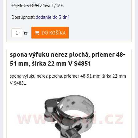
11,86 €
s DPH
Zľava 1,19 €
Dostupnosť:
dodanie do 3 dní
DO KOŠÍKA
ks
spona výfuku nerez plochá, priemer 48-
51 mm, šírka 22 mm V S4851
spona výfuku nerez plochá, priemer 48-51 mm, šírka 22 mm
V S4851