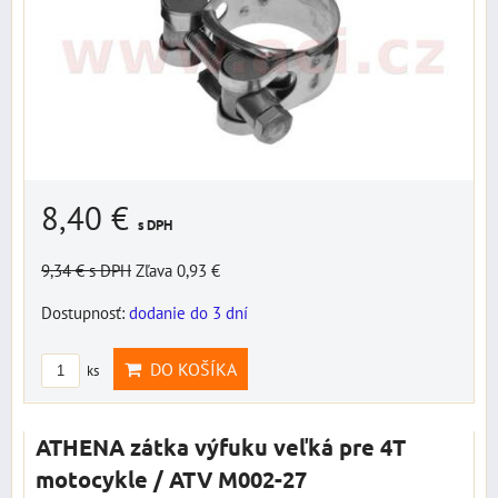
8,40 €
s DPH
9,34 €
s DPH
Zľava 0,93 €
Dostupnosť:
dodanie do 3 dní
DO KOŠÍKA
ks
ATHENA zátka výfuku veľká pre 4T
motocykle / ATV M002-27