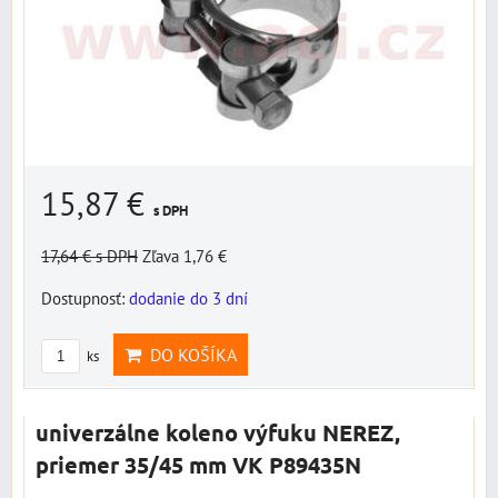
15,87 €
s DPH
17,64 €
s DPH
Zľava 1,76 €
Dostupnosť:
dodanie do 3 dní
DO KOŠÍKA
ks
univerzálne koleno výfuku NEREZ,
priemer 35/45 mm VK P89435N