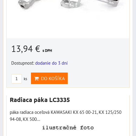
13,94 €
s DPH
Dostupnosť:
dodanie do 3 dní
DO KOŠÍKA
ks
Radiaca páka LC3335
páka radiaca oceľová KAWASAKI KX 65 00-21, KX 125/250
94-08, KX 500...