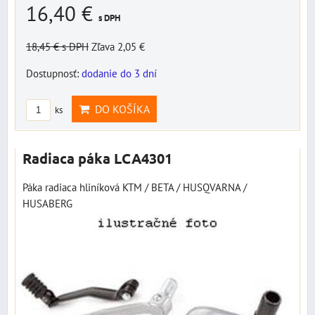
16,40 €
s DPH
18,45 €
s DPH
Zľava 2,05 €
Dostupnosť:
dodanie do 3 dní
DO KOŠÍKA
ks
Radiaca páka LCA4301
Páka radiaca hliníková KTM / BETA / HUSQVARNA /
HUSABERG