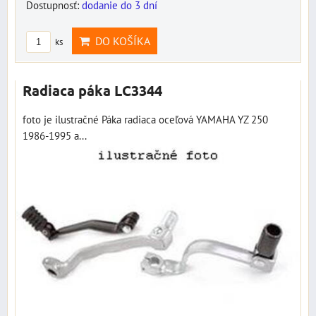
Dostupnosť:
dodanie do 3 dní
DO KOŠÍKA
ks
Radiaca páka LC3344
foto je ilustračné Páka radiaca oceľová YAMAHA YZ 250
1986-1995 a...