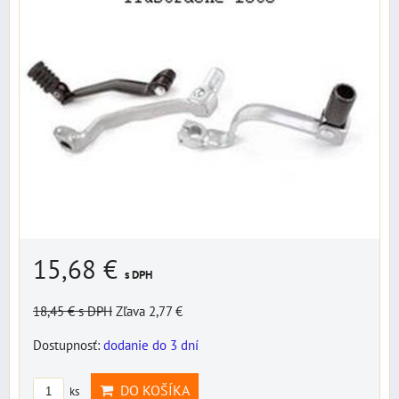
15,68 €
s DPH
18,45 €
s DPH
Zľava 2,77 €
Dostupnosť:
dodanie do 3 dní
DO KOŠÍKA
ks