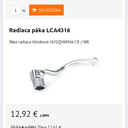
DO KOŠÍKA
ks
Radiaca páka LCA4316
Páka radiaca hliníková HUSQVARNA CR / WR
12,92 €
s DPH
25,52 €
s DPH
Zľava 12,61 €