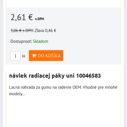
2,61 €
s DPH
3,06 €
s DPH
Zľava 0,46 €
Dostupnosť:
Skladom
DO KOŠÍKA
ks
návlek radiacej páky uni 10046583
Lacná náhrada za gumu na radenie OEM. Vhodné pre mnohé
modely...