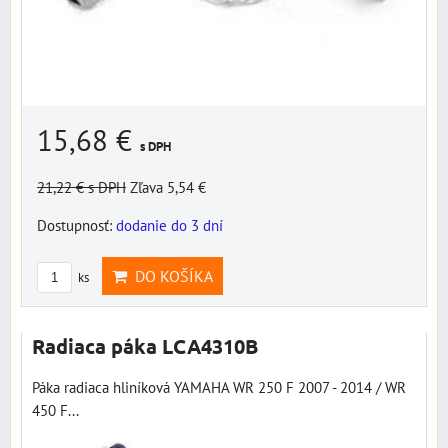
15,68 €
s DPH
21,22 €
s DPH
Zľava 5,54 €
Dostupnosť:
dodanie do 3 dní
DO KOŠÍKA
ks
Radiaca páka LCA4310B
Páka radiaca hliníková YAMAHA WR 250 F 2007 - 2014 / WR
450 F...