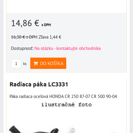
14,86 €
s DPH
16,30 €
s DPH
Zľava 1,44 €
Dostupnosť:
Na otázku - kontaktujte obchodníka
DO KOŠÍKA
ks
Radiaca páka LC3331
Páka radiaca oceľová HONDA CR 250 87-07 CR 500 90-04