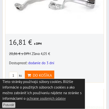
16,81 €
s DPH
20,86 €
s DPH
Zľava 4,05 €
Dostupnosť:
dodanie do 3 dní
DO KOŠÍKA
ks
Tieto stránky používajú súbory cookies. Bližšie
informácie o použitých súboroch cookies a ako
Radiaca páka LCA4301A
možno zabrániť ich používaniu nájdete na stránke s
informáciami o
ochrane osobných údajov
Páka radiaca KTM oranžová 4T
Potvrdiť