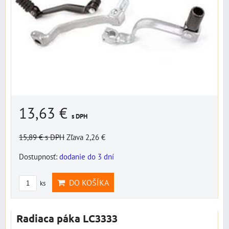
13,63 €
s DPH
15,89 €
s DPH
Zľava 2,26 €
Dostupnosť:
dodanie do 3 dní
DO KOŠÍKA
ks
Radiaca páka LC3333