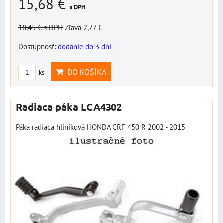
15,68 €
s DPH
18,45 €
s DPH
Zľava 2,77 €
Dostupnosť:
dodanie do 3 dní
DO KOŠÍKA
ks
Radiaca páka LCA4302
Páka radiaca hliníková HONDA CRF 450 R 2002 - 2015