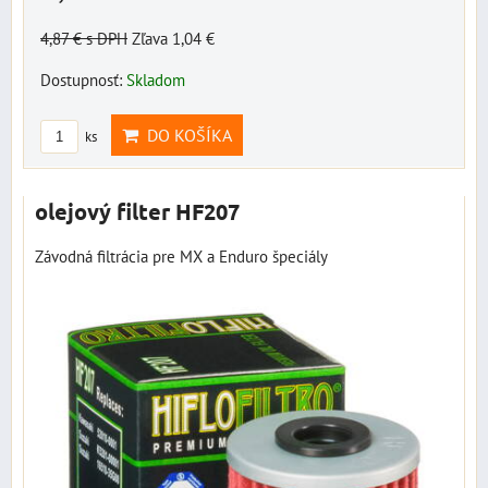
4,87 €
s DPH
Zľava 1,04 €
Dostupnosť:
Skladom
DO KOŠÍKA
ks
olejový filter HF207
Závodná filtrácia pre MX a Enduro špeciály