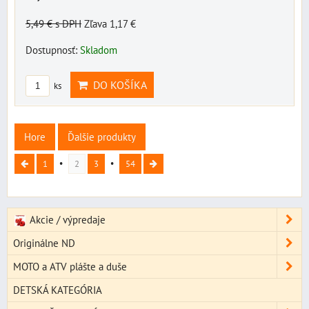
5,49 €
s DPH
Zľava 1,17 €
Dostupnosť:
Skladom
DO KOŠÍKA
ks
Hore
Ďalšie produkty
1
2
3
54
Akcie / výpredaje
Originálne ND
MOTO a ATV plášte a duše
DETSKÁ KATEGÓRIA