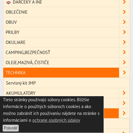
DARČEKY A INÉ
OBLEČENIE
OBUV
PRILBY
OKULIARE
CAMPING,BEZPEČNOSŤ
OLEJE,MAZIVÁ, ČISTIČE
TECHNIKA
Servisný kit JMP
AKUMULATORY
Tieto stránky používajú súbory cookies. Bližšie
BRZDY
informácie o použitých súboroch cookies a ako
FILTRE
možno zabrániť ich používaniu nájdete na stránke s
informáciami o
ochrane osobných údajov
Olejové filtre
Potvrdiť