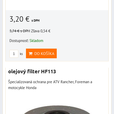
3,20 €
s DPH
3,74 €
s DPH
Zľava 0,54 €
Dostupnosť:
Skladom
DO KOŠÍKA
ks
olejový filter HF113
Špecializovaná ochrana pre ATV Rancher, Foreman a
motocykle Honda