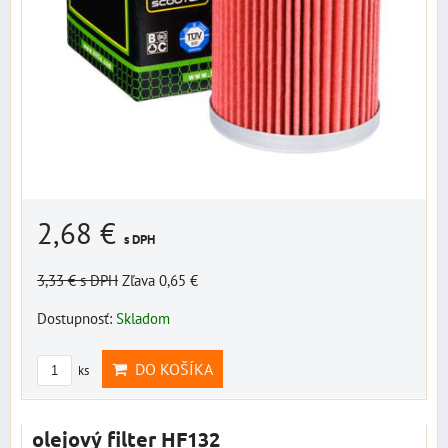
2,68 €
s DPH
3,33 €
s DPH
Zľava 0,65 €
Dostupnosť:
Skladom
DO KOŠÍKA
ks
olejový filter HF132