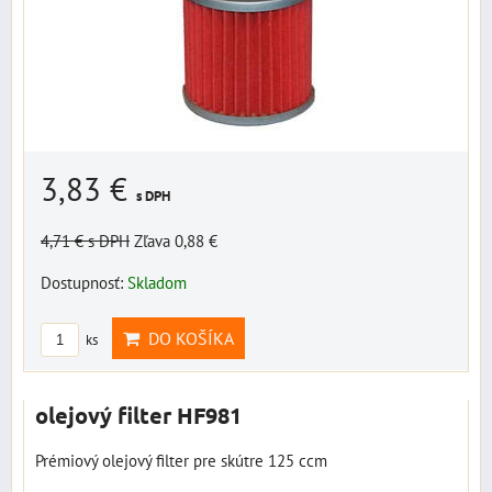
3,83 €
s DPH
4,71 €
s DPH
Zľava 0,88 €
Dostupnosť:
Skladom
DO KOŠÍKA
ks
olejový filter HF981
Prémiový olejový filter pre skútre 125 ccm