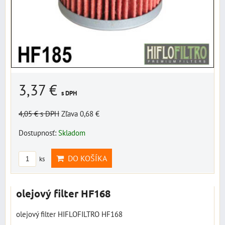
3,37 €
s DPH
4,05 €
s DPH
Zľava 0,68 €
Dostupnosť:
Skladom
DO KOŠÍKA
ks
olejový filter HF168
olejový filter HIFLOFILTRO HF168