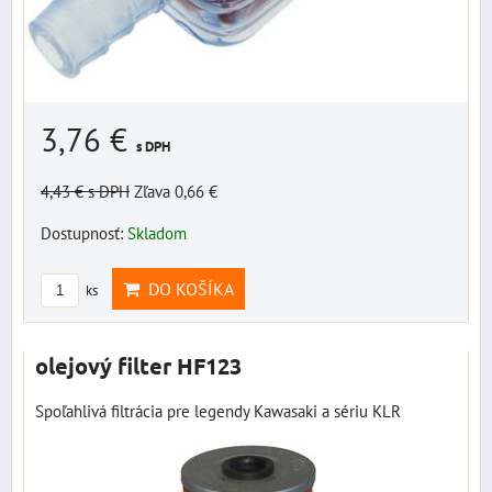
3,76 €
s DPH
4,43 €
s DPH
Zľava 0,66 €
Dostupnosť:
Skladom
DO KOŠÍKA
ks
olejový filter HF123
Spoľahlivá filtrácia pre legendy Kawasaki a sériu KLR