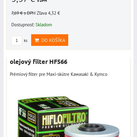
s DPH
7,69 €
s DPH
Zľava 4,32 €
Dostupnosť:
Skladom
DO KOŠÍKA
ks
olejový filter HF566
Prémiový filter pre Maxi-skútre Kawasaki & Kymco