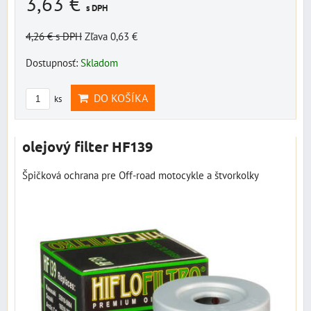
3,63 €
s DPH
4,26 €
s DPH
Zľava 0,63 €
Dostupnosť:
Skladom
DO KOŠÍKA
ks
olejový filter HF139
Špičková ochrana pre Off-road motocykle a štvorkolky